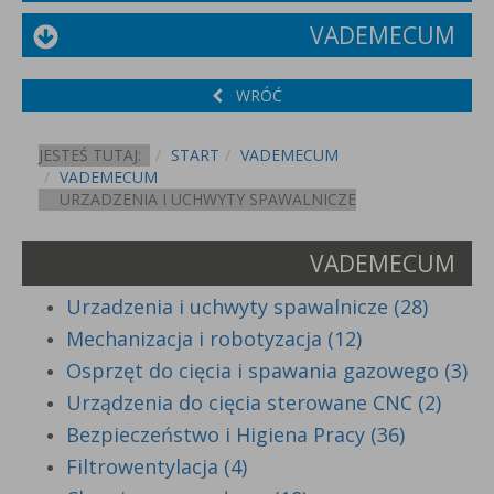
VADEMECUM
WRÓĆ
JESTEŚ TUTAJ:
START
VADEMECUM
VADEMECUM
URZADZENIA I UCHWYTY SPAWALNICZE
VADEMECUM
Urzadzenia i uchwyty spawalnicze (28)
Mechanizacja i robotyzacja (12)
Osprzęt do cięcia i spawania gazowego (3)
Urządzenia do cięcia sterowane CNC (2)
Bezpieczeństwo i Higiena Pracy (36)
Filtrowentylacja (4)