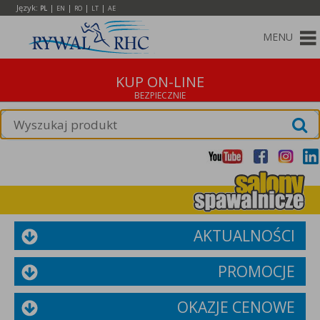
Język:
|
|
|
|
PL
EN
RO
LT
AE
MENU
KUP ON-LINE
AKTUALNOŚCI
PROMOCJE
OKAZJE CENOWE