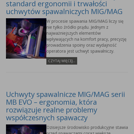
standard ergonomii i trwałości
uchwytów spawalniczych MIG/MAG
W procesie spawania MIG/MAG liczy się
nie tylko źródło prądu. Jednym z
najważniejszych elementów
wpływających na komfort pracy, precyzję
prowadzenia spoiny oraz wydajność
operatora jest uchwyt spawalniczy.
CZYTAJ WIĘCEJ...
Uchwyty spawalnicze MIG/MAG serii
MB EVO – ergonomia, która
rozwiązuje realne problemy
współczesnych spawaczy
Dzisiejsze środowisko produkcyjne stawia
przed spawaczami coraz większe