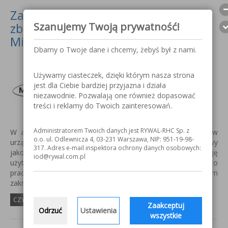
Zastosowanie technologii kart
zbliżeniowych NFC w urządzeniach
Szanujemy Twoją prywatność!
MicorMIG firmy Lorch
Dbamy o Twoje dane i chcemy, żebyś był z nami.
Używamy ciasteczek, dzięki którym nasza strona
jest dla Ciebie bardziej przyjazna i działa
niezawodnie. Pozwalają one również dopasować
treści i reklamy do Twoich zainteresowań.
Administratorem Twoich danych jest RYWAL-RHC Sp. z
W artykule omówiono zastosowanie kart zbliżeniowych w
o.o. ul. Odlewnicza 4, 03-231 Warszawa, NIP: 951-19-98-
urządzeniach spawalniczych firmy Lorch. W celu poprawy
317. Adres e-mail inspektora ochrony danych osobowych:
jakości połączeń spawanych stosujemy autoryzację
iod@rywal.com.pl
użytkowników kartami zbliżeniowymi NFC. Gwarantuje to
pracę wybranym programem spawalniczym w dopuszczalnym
zakresie parametrów.
CZYTAJ WIĘCEJ...
Zaakceptuj
Odrzuć
Ustawienia
wszystkie