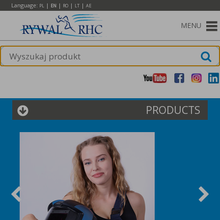
Language:
|
|
|
|
PL
EN
RO
LT
AE
MENU
PRODUCTS