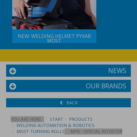
NEW: WELDING HELMET PYXAR
MOST
NEWS
OUR BRANDS
BACK
YOU ARE HERE:
START
PRODUCTS
WELDING AUTOMATION & ROBOTICS
MOST TURNING ROLLS
MPR - SPECIAL ROTATOR