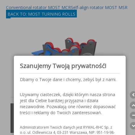
Conventional rotator MOST MCR
Self-align rotator MOST MSR
BACK TO: MOST TURNING ROLLS
Szanujemy Twoją prywatność!
Dbamy o Twoje dane i chcemy, żebyś był z nami.
Używamy ciasteczek, dzięki którym nasza strona
jest dla Ciebie bardziej przyjazna i działa
niezawodnie. Pozwalają one również dopasować
MPR - Special
treści i reklamy do Twoich zainteresowań.
rotator
Administratorem Twoich danych jest RYWAL-RHC Sp. z
o.o. ul. Odlewnicza 4, 03-231 Warszawa, NIP: 951-19-98-