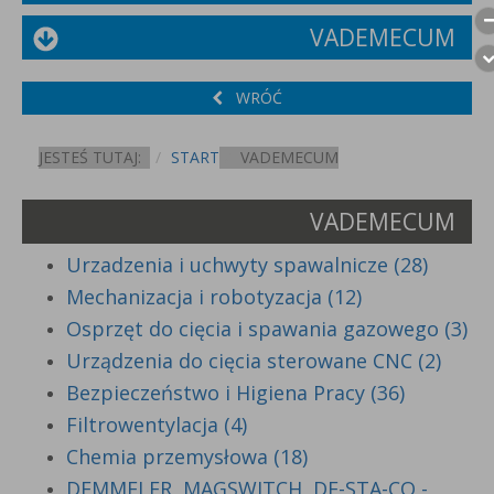
VADEMECUM
WRÓĆ
JESTEŚ TUTAJ:
START
VADEMECUM
VADEMECUM
Urzadzenia i uchwyty spawalnicze (28)
Mechanizacja i robotyzacja (12)
Osprzęt do cięcia i spawania gazowego (3)
Urządzenia do cięcia sterowane CNC (2)
Bezpieczeństwo i Higiena Pracy (36)
Filtrowentylacja (4)
Chemia przemysłowa (18)
DEMMELER, MAGSWITCH, DE-STA-CO -