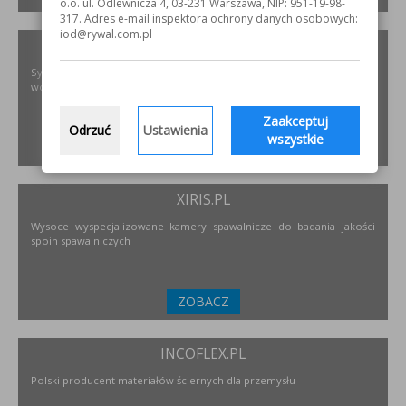
o.o. ul. Odlewnicza 4, 03-231 Warszawa, NIP: 951-19-98-
317. Adres e-mail inspektora ochrony danych osobowych:
iod@rywal.com.pl
PODNOSZENIE.EU
Systemy transportu bliskiego, żurawie, żurawików, suwnice,
wciągników oraz wiele innych.
Zaakceptuj
Odrzuć
Ustawienia
wszystkie
ZOBACZ
XIRIS.PL
Wysoce wyspecjalizowane kamery spawalnicze do badania jakości
spoin spawalniczych
ZOBACZ
INCOFLEX.PL
Polski producent materiałów ściernych dla przemysłu