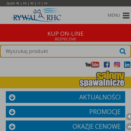
Język:
|
|
|
|
PL
EN
RO
LT
AE
MENU
KUP ON-LINE
AKTUALNOŚCI
PROMOCJE
OKAZJE CENOWE