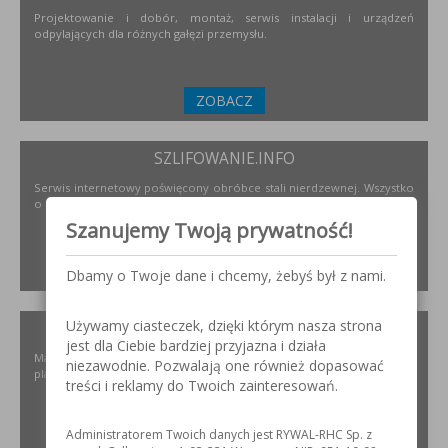
Projektowanie i dobór, montaż, serwis instalacji i urządzeń
odpylających dla różnych gałęzi przemysłu.
ZOBACZ
SZLIFOWANIE.INFO
Serwis internetowy poświęcony obróbce stali nierdzewnej. Wszystko
o materiałach, urządzeniach i technologiach.
Szanujemy Twoją prywatność!
ZOBACZ
Dbamy o Twoje dane i chcemy, żebyś był z nami.
Używamy ciasteczek, dzięki którym nasza strona
ELKREM.COM.PL
jest dla Ciebie bardziej przyjazna i działa
Materiały i urządzenia do napawania i regeneracji. Układy
niezawodnie. Pozwalają one również dopasować
plastyfikujące oraz obróbka CNC.
treści i reklamy do Twoich zainteresowań.
Administratorem Twoich danych jest RYWAL-RHC Sp. z
ZOBACZ