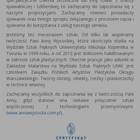
specjalistyczna chemia techniczna lub inny towar z branży
spawalniczej i szlifierskiej, to zachęcamy do zapoznania się z
naszymi propozycjami. Zachęcamy również posiadaczy
spawarek oraz innego sprzętu związanego z procesem cięcia i
spawania do korzystania z usług naszego serwisu.
Jesteśmy też mecenasem sztuki. Od kilku lat wspieramy
twórczość Pani Anny Wysockiej, która u
kończyła studia na
Wydziale Sztuk Pięknych Uniwersytetu Mikołaja Kopernika w
Toruniu w 1999 roku, a od 2013 jest
doktorem habilitowanym
w zakresie sztuk plastycznych.
Obecnie pracuje jako adiunkt w
Zakładzie Malarstwa na Wydziale Sztuk Pięknych UMK.
Jest
członkiem Związku Polskich Artystów Plastyków Okręgu
Warszawskiego.
Tworzy obrazy, obiekty, rzeźby i płaskorzeźby
w technice własnej.
Zachęcamy wszystkich do zapoznania się z twórczością Pani
Anny, gdyż stanowi ona ciekawe połączenie sztuki
współczesnej z technologiami przemysłowymi.
(
www.annawysocka.com.pl
).