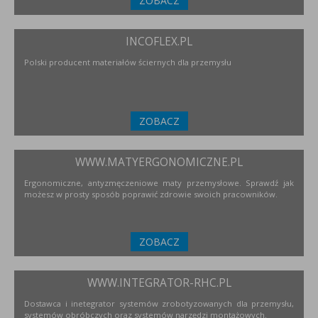
ZOBACZ
INCOFLEX.PL
Polski producent materiałów ściernych dla przemysłu
ZOBACZ
WWW.MATYERGONOMICZNE.PL
Ergonomiczne, antyzmęczeniowe maty przemysłowe. Sprawdź jak
możesz w prosty sposób poprawić zdrowie swoich pracowników.
ZOBACZ
WWW.INTEGRATOR-RHC.PL
Dostawca i inetegrator systemów zrobotyzowanych dla przemysłu,
systemów obróbczych oraz systemów narzędzi montażowych.