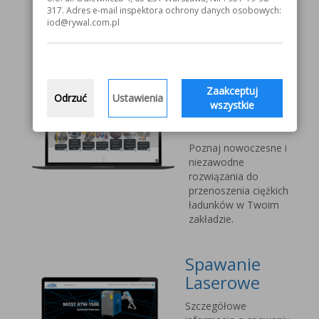
V1000 MOST
317. Adres e-mail inspektora ochrony danych osobowych:
iod@rywal.com.pl
Systemy
transportu
bliskiego
Zaakceptuj
Odrzuć
Ustawienia
Vetter Kran
wszystkie
Technik
Poznaj nowoczesne i
niezawodne
rozwiązania do
przenoszenia ciężkich
ładunków w Twoim
zakładzie.
Spawanie
Laserowe
Szczegółowe