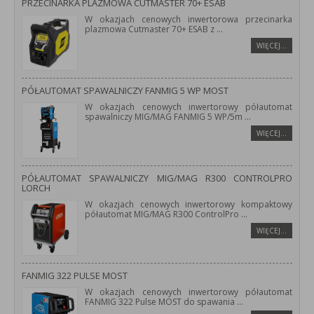
PRZECINARKA PLAZMOWA CUTMASTER 70+ ESAB
W okazjach cenowych inwertorowa przecinarka
plazmowa Cutmaster 70+ ESAB z
...
WIĘCEJ…
PÓŁAUTOMAT SPAWALNICZY FANMIG 5 WP MOST
W okazjach cenowych inwertorowy półautomat
spawalniczy MIG/MAG FANMIG 5 WP/5m
...
WIĘCEJ…
PÓŁAUTOMAT SPAWALNICZY MIG/MAG R300 CONTROLPRO
LORCH
W okazjach cenowych inwertorowy kompaktowy
półautomat MIG/MAG R300 ControlPro
...
WIĘCEJ…
FANMIG 322 PULSE MOST
W okazjach cenowych inwertorowy półautomat
FANMIG 322 Pulse MOST do spawania
...