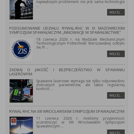
największym problemem nie jest sama technologia
...
WIĘCEJ…
PODSUMOWANIE UDZIAŁU RYWAL-RHC W IX MAZOWIECKIM
SYMPOZJUM SPAWALNICZYM „INNOWACJE W SPAWALNICTWIE”
18 czerwca 2026 r. na Wydziale Mechanicznym
Technologicznym Politechniki Warszawskiej odbyło
się IX
...
WIĘCEJ…
ZADBAJ O JAKOŚĆ I BEZPIECZEŃSTWO W SPAWANIU
LASEROWYM
Spawanie laserowe wymaga nie tylko odpowiednio
dobranych parametrów, ale także regularnej
kontroli
...
WIĘCEJ…
RYWAL-RHC NA XIII WROCŁAWSKIM SYMPOZJUM SPAWALNICZYM
11 czerwca 2026 r. mieliśmy przyjemność
uczestniczyć w XIII Wrocławskim Sympozjum
Spawalniczym
...
WIĘCEJ…