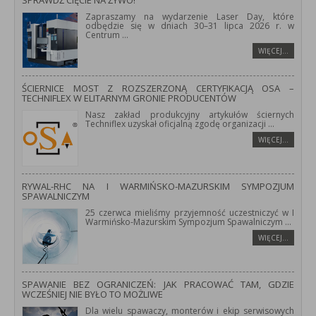
SPRAWDŹ CIĘCIE NA ŻYWO!
Zapraszamy na wydarzenie Laser Day, które
odbędzie się w dniach 30–31 lipca 2026 r. w
Centrum
...
WIĘCEJ…
ŚCIERNICE MOST Z ROZSZERZONĄ CERTYFIKACJĄ OSA –
TECHNIFLEX W ELITARNYM GRONIE PRODUCENTÓW
Nasz zakład produkcyjny artykułów ściernych
Techniflex uzyskał oficjalną zgodę organizacji
...
WIĘCEJ…
RYWAL-RHC NA I WARMIŃSKO-MAZURSKIM SYMPOZJUM
SPAWALNICZYM
25 czerwca mieliśmy przyjemność uczestniczyć w I
Warmińsko-Mazurskim Sympozjum Spawalniczym
...
WIĘCEJ…
SPAWANIE BEZ OGRANICZEŃ: JAK PRACOWAĆ TAM, GDZIE
WCZEŚNIEJ NIE BYŁO TO MOŻLIWE
Dla wielu spawaczy, monterów i ekip serwisowych