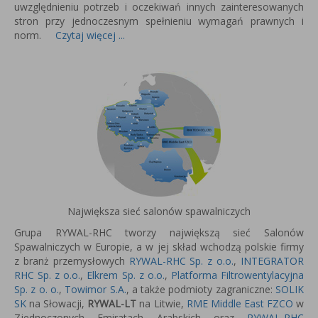
uwzględnieniu potrzeb i oczekiwań innych zainteresowanych
stron przy jednoczesnym spełnieniu wymagań prawnych i
norm.
Czytaj więcej ...
Największa sieć salonów spawalniczych
Grupa RYWAL-RHC tworzy największą sieć Salonów
Spawalniczych w Europie, a w jej skład wchodzą polskie firmy
z branż przemysłowych
RYWAL-RHC Sp. z o.o.
,
INTEGRATOR
RHC Sp. z o.o.
,
Elkrem Sp. z o.o.
,
Platforma Filtrowentylacyjna
Sp. z o. o.
,
Towimor S.A.
, a także podmioty zagraniczne:
SOLIK
SK
na Słowacji,
RYWAL-LT
na Litwie,
RME Middle East FZCO
w
Zjednoczonych Emiratach Arabskich oraz
RYWAL-RHC