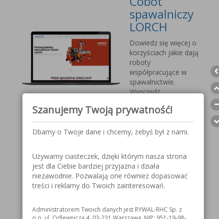
Cobot
spawalniczy
LORCH
Dowiedz się więcej o
korzyściach jakie dają
roboty
współpracujące w
spawalnictwie.
Wyprzedź
konkurencję, sprostaj
Szanujemy Twoją prywatność!
nadchodzącym
wyzwaniom.
Dbamy o Twoje dane i chcemy, żebyś był z nami.
Przyłbica
Używamy ciasteczek, dzięki którym nasza strona
spawalnicza
jest dla Ciebie bardziej przyjazna i działa
V1000 MOST
niezawodnie. Pozwalają one również dopasować
treści i reklamy do Twoich zainteresowań.
Szczegółowe
informacje o
Administratorem Twoich danych jest RYWAL-RHC Sp. z
przyłbicy spawalniczej
o.o. ul. Odlewnicza 4, 03-231 Warszawa, NIP: 951-19-98-