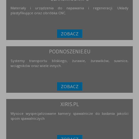
Materiały i urządzenia do napawania i regeneracji. Układy
plastyfikujące oraz obróbka CNC.
ZOBACZ
PODNOSZENIE.EU
Systemy transportu bliskiego, żurawie, żurawików, suwnice,
wciągników oraz wiele innych.
ZOBACZ
XIRIS.PL
Wysoce wyspecjalizowane kamery spawalnicze do badania jakości
spoin spawalniczych