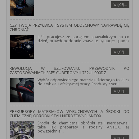
WIĘCEJ…
CZY TWOJA PRZYŁBICA I SYSTEM ODDECHOWY NAPRAWDĘ CIĘ
CHRONIĄ?
Jeśli pracujesz ze sprzętem spawalniczym na co
dzień, prawdopodobnie znasz te sytuacje: spadek
...
WIĘCEJ…
REWOLUCJA W SZLIFOWANIU: PRZEWODNIK PO
ZASTOSOWANIACH 3M™ CUBITRON™ II 732U I 900DZ
Wybór odpowiedniego materiału ściernego to klucz
do szybkiej i efektywnej pracy. Produkty z serii
...
WIĘCEJ…
PREKURSORY MATERIAŁÓW WYBUCHOWYCH A ŚRODKI DO
CHEMICZNEJ OBRÓBKI STALI NIERDZEWNEJ ANTOX
Środki do chemicznej obróbki stali nierdzewnej,
takie jak preparaty z rodziny ANTOX, są
powszechnie
...
WIĘCEJ…