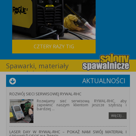
CZTERY RAZY TIG
Spawarki, materiały
spawalnicze i
wyposażenie dla
AKTUALNOŚCI
spawalnictwa –
RYWAL-RHC
ROZWÓJ SIECI SERWISOWEJ RYWAL-RHC
Rozwijamy sieć serwisową RYWAL-RHC, aby
zapewnić naszym klientom jeszcze szybszą i
bardziej
...
WIĘCEJ…
LASER DAY W RYWAL-RHC – POKAŻ NAM SWÓJ MATERIAŁ I