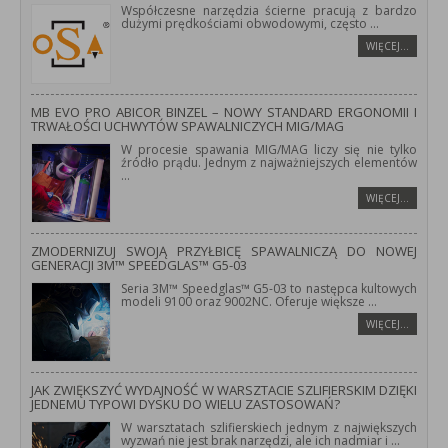
Współczesne narzędzia ścierne pracują z bardzo
dużymi prędkościami obwodowymi, często
...
WIĘCEJ…
MB EVO PRO ABICOR BINZEL – NOWY STANDARD ERGONOMII I
TRWAŁOŚCI UCHWYTÓW SPAWALNICZYCH MIG/MAG
W procesie spawania MIG/MAG liczy się nie tylko
źródło prądu. Jednym z najważniejszych elementów
...
WIĘCEJ…
ZMODERNIZUJ SWOJĄ PRZYŁBICĘ SPAWALNICZĄ DO NOWEJ
GENERACJI 3M™ SPEEDGLAS™ G5-03
Seria 3M™ Speedglas™ G5-03 to następca kultowych
modeli 9100 oraz 9002NC. Oferuje większe
...
WIĘCEJ…
JAK ZWIĘKSZYĆ WYDAJNOŚĆ W WARSZTACIE SZLIFIERSKIM DZIĘKI
JEDNEMU TYPOWI DYSKU DO WIELU ZASTOSOWAŃ?
W warsztatach szlifierskiech jednym z największych
wyzwań nie jest brak narzędzi, ale ich nadmiar i
...