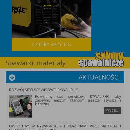
CZTERY RAZY TIG
Spawarki, materiały
spawalnicze i
wyposażenie dla
AKTUALNOŚCI
spawalnictwa –
RYWAL-RHC
ROZWÓJ SIECI SERWISOWEJ RYWAL-RHC
Rozwijamy sieć serwisową RYWAL-RHC, aby
zapewnić naszym klientom jeszcze szybszą i
bardziej
...
WIĘCEJ…
LASER DAY W RYWAL-RHC – POKAŻ NAM SWÓJ MATERIAŁ I