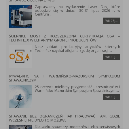
SPRAWDŹ CIĘCIE NA ŻYWO!
Zapraszamy na wydarzenie Laser Day, które
odbędzie się w dniach 30–31 lipca 2026 r. w
Centrum
...
WIĘCEJ…
ŚCIERNICE MOST Z ROZSZERZONĄ CERTYFIKACJĄ OSA –
TECHNIFLEX W ELITARNYM GRONIE PRODUCENTÓW
Nasz zakład produkcyjny artykułów ściernych
Techniflex uzyskał oficjalną zgodę organizacji
...
WIĘCEJ…
RYWAL-RHC NA I WARMIŃSKO-MAZURSKIM SYMPOZJUM
SPAWALNICZYM
25 czerwca mieliśmy przyjemność uczestniczyć w I
Warmińsko-Mazurskim Sympozjum Spawalniczym
...
WIĘCEJ…
SPAWANIE BEZ OGRANICZEŃ: JAK PRACOWAĆ TAM, GDZIE
WCZEŚNIEJ NIE BYŁO TO MOŻLIWE
Dla wielu spawaczy, monterów i ekip serwisowych