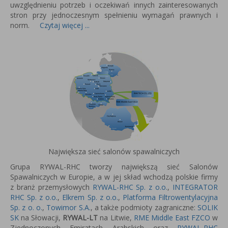
uwzględnieniu potrzeb i oczekiwań innych zainteresowanych
stron przy jednoczesnym spełnieniu wymagań prawnych i
norm.
Czytaj więcej ...
Największa sieć salonów spawalniczych
Grupa RYWAL-RHC tworzy największą sieć Salonów
Spawalniczych w Europie, a w jej skład wchodzą polskie firmy
z branż przemysłowych
RYWAL-RHC Sp. z o.o.
,
INTEGRATOR
RHC Sp. z o.o.
,
Elkrem Sp. z o.o.
,
Platforma Filtrowentylacyjna
Sp. z o. o.
,
Towimor S.A.
, a także podmioty zagraniczne:
SOLIK
SK
na Słowacji,
RYWAL-LT
na Litwie,
RME Middle East FZCO
w
Zjednoczonych Emiratach Arabskich oraz
RYWAL-RHC