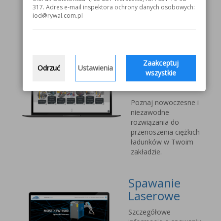
V1000 MOST
317. Adres e-mail inspektora ochrony danych osobowych:
iod@rywal.com.pl
Systemy
transportu
bliskiego
Zaakceptuj
Odrzuć
Ustawienia
Vetter Kran
wszystkie
Technik
Poznaj nowoczesne i
niezawodne
rozwiązania do
przenoszenia ciężkich
ładunków w Twoim
zakładzie.
Spawanie
Laserowe
Szczegółowe