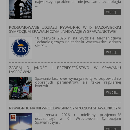
największym problemem nie jest sama technologia
...
WIĘCEJ…
PODSUMOWANIE UDZIAŁU RYWAL-RHC W IX MAZOWIECKIM
SYMPOZJUM SPAWALNICZYM „INNOWACJE W SPAWALNICTWIE”
18 czerwca 2026 r. na Wydziale Mechanicznym
Technologicznym Politechniki Warszawskiej odbyło
się IX
...
WIĘCEJ…
ZADBAJ O JAKOŚĆ I BEZPIECZEŃSTWO W SPAWANIU
LASEROWYM
Spawanie laserowe wymaga nie tylko odpowiednio
dobranych parametrów, ale także regularnej
kontroli
...
WIĘCEJ…
RYWAL-RHC NA XIII WROCŁAWSKIM SYMPOZJUM SPAWALNICZYM
11 czerwca 2026 r. mieliśmy przyjemność
uczestniczyć w XIII Wrocławskim Sympozjum
Spawalniczym
...
WIĘCEJ…