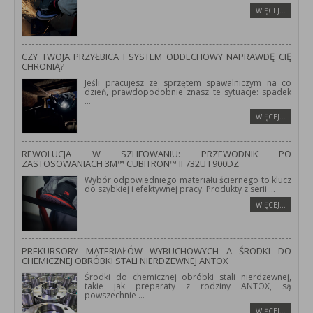
WIĘCEJ…
CZY TWOJA PRZYŁBICA I SYSTEM ODDECHOWY NAPRAWDĘ CIĘ
CHRONIĄ?
Jeśli pracujesz ze sprzętem spawalniczym na co
dzień, prawdopodobnie znasz te sytuacje: spadek
...
WIĘCEJ…
REWOLUCJA W SZLIFOWANIU: PRZEWODNIK PO
ZASTOSOWANIACH 3M™ CUBITRON™ II 732U I 900DZ
Wybór odpowiedniego materiału ściernego to klucz
do szybkiej i efektywnej pracy. Produkty z serii
...
WIĘCEJ…
PREKURSORY MATERIAŁÓW WYBUCHOWYCH A ŚRODKI DO
CHEMICZNEJ OBRÓBKI STALI NIERDZEWNEJ ANTOX
Środki do chemicznej obróbki stali nierdzewnej,
takie jak preparaty z rodziny ANTOX, są
powszechnie
...
WIĘCEJ…