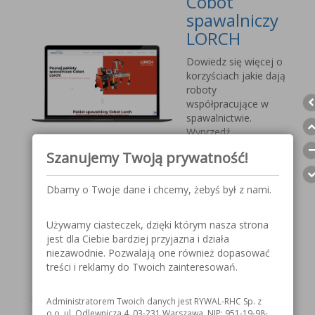
Cobot
spawalniczy
LORCH
Dowiedz się więcej o
korzyściach jakie dają
roboty
współpracujące w
spawalnictwie.
Wyprzedź
konkurencję, sprostaj
Szanujemy Twoją prywatność!
nadchodzącym
wyzwaniom.
Dbamy o Twoje dane i chcemy, żebyś był z nami.
Przyłbica
Używamy ciasteczek, dzięki którym nasza strona
spawalnicza
jest dla Ciebie bardziej przyjazna i działa
V1000 MOST
niezawodnie. Pozwalają one również dopasować
treści i reklamy do Twoich zainteresowań.
Szczegółowe
informacje o
Administratorem Twoich danych jest RYWAL-RHC Sp. z
przyłbicy spawalniczej
o.o. ul. Odlewnicza 4, 03-231 Warszawa, NIP: 951-19-98-