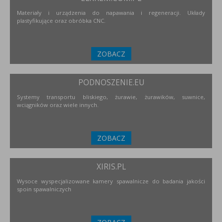
Materiały i urządzenia do napawania i regeneracji. Układy
plastyfikujące oraz obróbka CNC.
ZOBACZ
PODNOSZENIE.EU
Systemy transportu bliskiego, żurawie, żurawików, suwnice,
wciągników oraz wiele innych.
ZOBACZ
XIRIS.PL
Wysoce wyspecjalizowane kamery spawalnicze do badania jakości
spoin spawalniczych