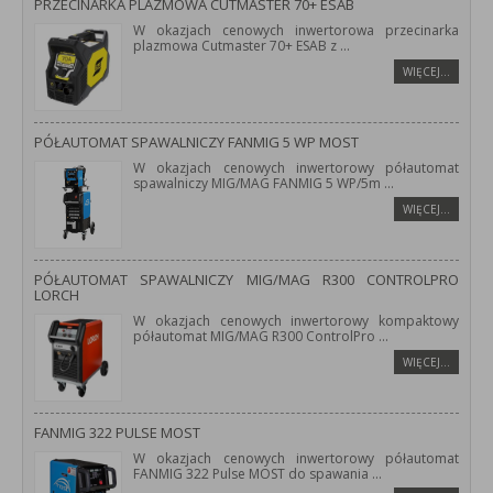
PRZECINARKA PLAZMOWA CUTMASTER 70+ ESAB
W okazjach cenowych inwertorowa przecinarka
plazmowa Cutmaster 70+ ESAB z
...
WIĘCEJ…
PÓŁAUTOMAT SPAWALNICZY FANMIG 5 WP MOST
W okazjach cenowych inwertorowy półautomat
spawalniczy MIG/MAG FANMIG 5 WP/5m
...
WIĘCEJ…
PÓŁAUTOMAT SPAWALNICZY MIG/MAG R300 CONTROLPRO
LORCH
W okazjach cenowych inwertorowy kompaktowy
półautomat MIG/MAG R300 ControlPro
...
WIĘCEJ…
FANMIG 322 PULSE MOST
W okazjach cenowych inwertorowy półautomat
FANMIG 322 Pulse MOST do spawania
...