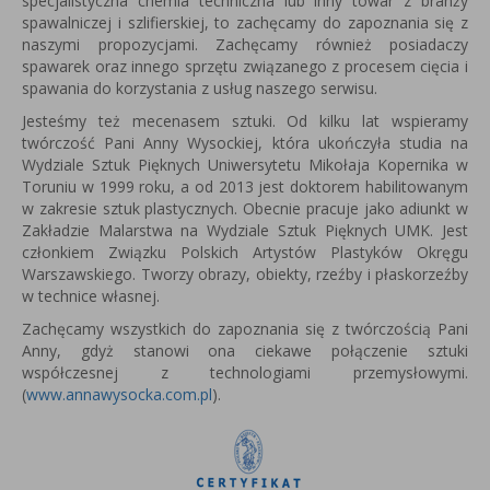
specjalistyczna chemia techniczna lub inny towar z branży
spawalniczej i szlifierskiej, to zachęcamy do zapoznania się z
naszymi propozycjami. Zachęcamy również posiadaczy
spawarek oraz innego sprzętu związanego z procesem cięcia i
spawania do korzystania z usług naszego serwisu.
Jesteśmy też mecenasem sztuki. Od kilku lat wspieramy
twórczość Pani Anny Wysockiej, która u
kończyła studia na
Wydziale Sztuk Pięknych Uniwersytetu Mikołaja Kopernika w
Toruniu w 1999 roku, a od 2013 jest
doktorem habilitowanym
w zakresie sztuk plastycznych.
Obecnie pracuje jako adiunkt w
Zakładzie Malarstwa na Wydziale Sztuk Pięknych UMK.
Jest
członkiem Związku Polskich Artystów Plastyków Okręgu
Warszawskiego.
Tworzy obrazy, obiekty, rzeźby i płaskorzeźby
w technice własnej.
Zachęcamy wszystkich do zapoznania się z twórczością Pani
Anny, gdyż stanowi ona ciekawe połączenie sztuki
współczesnej z technologiami przemysłowymi.
(
www.annawysocka.com.pl
).