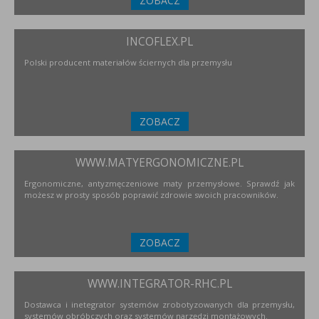
ZOBACZ
INCOFLEX.PL
Polski producent materiałów ściernych dla przemysłu
ZOBACZ
WWW.MATYERGONOMICZNE.PL
Ergonomiczne, antyzmęczeniowe maty przemysłowe. Sprawdź jak
możesz w prosty sposób poprawić zdrowie swoich pracowników.
ZOBACZ
WWW.INTEGRATOR-RHC.PL
Dostawca i inetegrator systemów zrobotyzowanych dla przemysłu,
systemów obróbczych oraz systemów narzędzi montażowych.