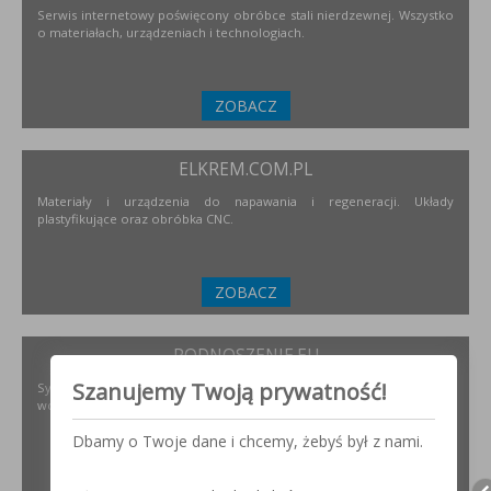
Serwis internetowy poświęcony obróbce stali nierdzewnej. Wszystko
o materiałach, urządzeniach i technologiach.
ZOBACZ
ELKREM.COM.PL
Materiały i urządzenia do napawania i regeneracji. Układy
plastyfikujące oraz obróbka CNC.
ZOBACZ
PODNOSZENIE.EU
Szanujemy Twoją prywatność!
Systemy transportu bliskiego, żurawie, żurawików, suwnice,
wciągników oraz wiele innych.
Dbamy o Twoje dane i chcemy, żebyś był z nami.
ZOBACZ