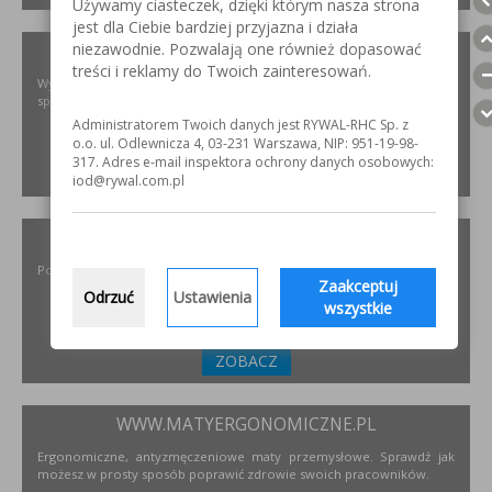
Używamy ciasteczek, dzięki którym nasza strona
jest dla Ciebie bardziej przyjazna i działa
niezawodnie. Pozwalają one również dopasować
XIRIS.PL
treści i reklamy do Twoich zainteresowań.
Wysoce wyspecjalizowane kamery spawalnicze do badania jakości
spoin spawalniczych
Administratorem Twoich danych jest RYWAL-RHC Sp. z
o.o. ul. Odlewnicza 4, 03-231 Warszawa, NIP: 951-19-98-
317. Adres e-mail inspektora ochrony danych osobowych:
ZOBACZ
iod@rywal.com.pl
INCOFLEX.PL
Polski producent materiałów ściernych dla przemysłu
Zaakceptuj
Odrzuć
Ustawienia
wszystkie
ZOBACZ
WWW.MATYERGONOMICZNE.PL
Ergonomiczne, antyzmęczeniowe maty przemysłowe. Sprawdź jak
możesz w prosty sposób poprawić zdrowie swoich pracowników.