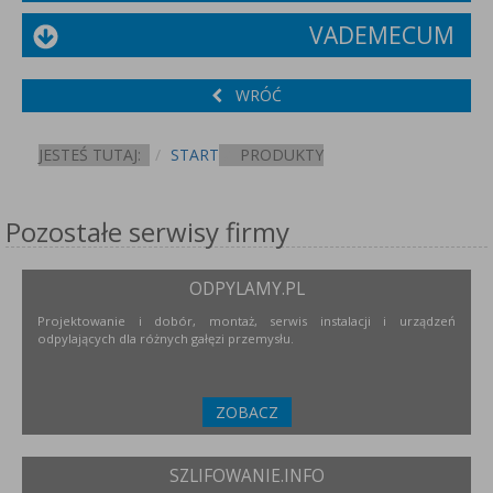
VADEMECUM
WRÓĆ
JESTEŚ TUTAJ:
START
PRODUKTY
Pozostałe serwisy firmy
ODPYLAMY.PL
Projektowanie i dobór, montaż, serwis instalacji i urządzeń
odpylających dla różnych gałęzi przemysłu.
ZOBACZ
SZLIFOWANIE.INFO