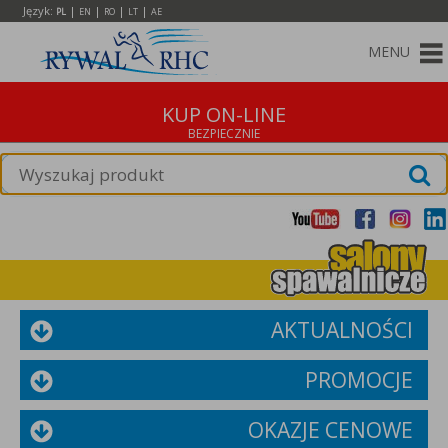
Język:
|
|
|
|
PL
EN
RO
LT
AE
MENU
KUP ON-LINE
AKTUALNOŚCI
PROMOCJE
OKAZJE CENOWE