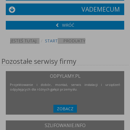
VADEMECUM
WRÓĆ
JESTEŚ TUTAJ:
START
PRODUKTY
Pozostałe serwisy firmy
ODPYLAMY.PL
Projektowanie i dobór, montaż, serwis instalacji i urządzeń
odpylających dla różnych gałęzi przemysłu.
ZOBACZ
SZLIFOWANIE.INFO