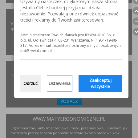
Używamy ciasteczek, dzięki którym nasza strona
jest dla Ciebie bardziej przyjazna i działa
niezawodnie. Pozwalają one również dopasować
XIRIS.PL
treści i reklamy do Twoich zainteresowań.
Wysoce wyspecjalizowane kamery spawalnicze do badania jakości
spoin spawalniczych
Administratorem Twoich danych jest RYWAL-RHC Sp. z
o.o. ul. Odlewnicza 4, 03-231 Warszawa, NIP: 951-19-98-
317. Adres e-mail inspektora ochrony danych osobowych:
ZOBACZ
iod@rywal.com.pl
INCOFLEX.PL
Polski producent materiałów ściernych dla przemysłu
Zaakceptuj
Odrzuć
Ustawienia
wszystkie
ZOBACZ
WWW.MATYERGONOMICZNE.PL
Ergonomiczne, antyzmęczeniowe maty przemysłowe. Sprawdź jak
możesz w prosty sposób poprawić zdrowie swoich pracowników.