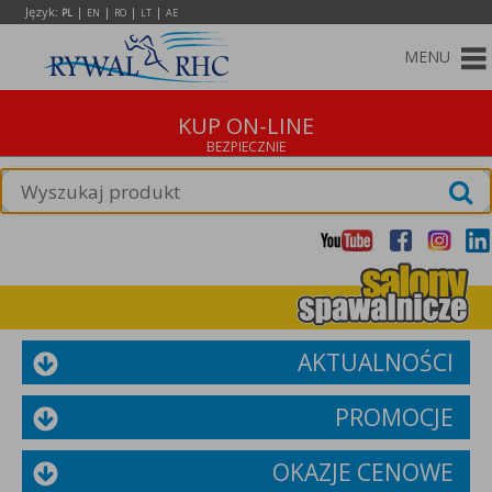
Język:
|
|
|
|
PL
EN
RO
LT
AE
MENU
KUP ON-LINE
AKTUALNOŚCI
PROMOCJE
OKAZJE CENOWE