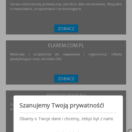
Serwis internetowy poświęcony obróbce stali nierdzewnej. Wszystko
o materiałach, urządzeniach i technologiach.
ZOBACZ
ELKREM.COM.PL
Materiały i urządzenia do napawania i regeneracji. Układy
plastyfikujące oraz obróbka CNC.
ZOBACZ
PODNOSZENIE.EU
Szanujemy Twoją prywatność!
Systemy transportu bliskiego, żurawie, żurawików, suwnice,
wciągników oraz wiele innych.
Dbamy o Twoje dane i chcemy, żebyś był z nami.
ZOBACZ