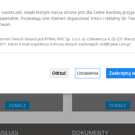
iasteczek, dzięki którym nasza strona jest dla Ciebie bardziej przyja
ezawodnie. Pozwalają one również dopasować treści i reklamy do Tw
ZLIFOWANIE.INFO
ELKREM.COM.P
sowań.
netowy poświęcony obróbce stali
Materiały i urządzenia do napawania
j. Wszystko o materiałach,
Układy plastyfikujące oraz obróbka
 technologiach.
torem Twoich danych jest RYWAL-RHC Sp. z o.o. ul. Odlewnicza 4, 03-231 Warsz
317. Adres e-mail inspektora ochrony danych osobowych: iod@rywal.com.pl
ZOBACZ
ZOBACZ
INCOFLEX.PL
WWW.MATYERGONOMIC
Odrzuć
Ustawienia
Zaakceptuj w
ucent materiałów ściernych dla
Ergonomiczne, antyzmęcze
przemysłowe. Sprawdź jak moż
sposób poprawić zdrowie swoich p
ZOBACZ
ZOBACZ
USŁUGI
DOKUMENTY