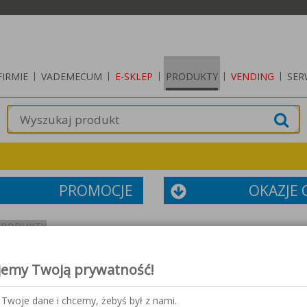
FIRMIE
|
VADEMECUM
|
E-SKLEP
|
PRODUKTY
|
VENDING
|
SER
PROMOCJE
OKAZJE
PRODUKTY
jemy Twoją prywatność!
Twoje dane i chcemy, żebyś był z nami.