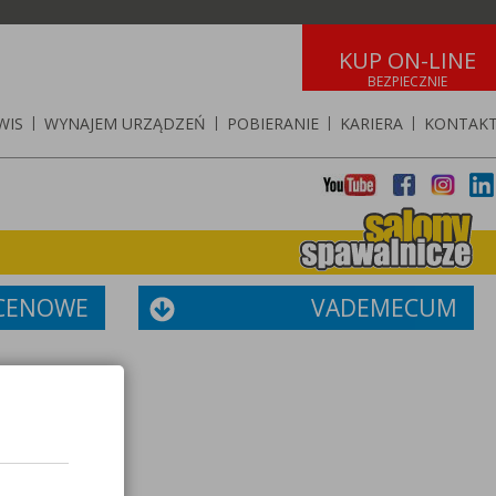
KUP ON-LINE
WIS
|
WYNAJEM URZĄDZEŃ
|
POBIERANIE
|
KARIERA
|
KONTAK
 CENOWE
VADEMECUM