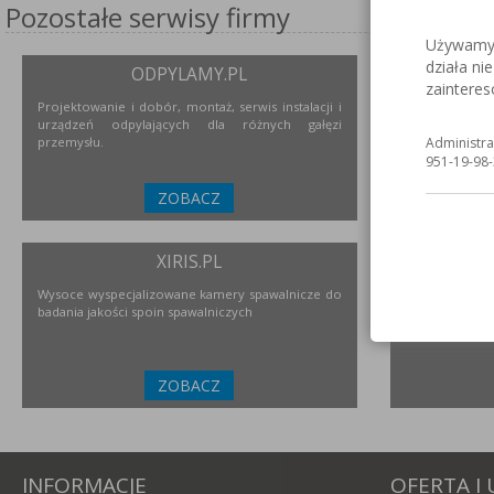
Pozostałe serwisy firmy
Używamy c
działa ni
ODPYLAMY.PL
S
zaintere
Projektowanie i dobór, montaż, serwis instalacji i
Serwis inter
urządzeń odpylających dla różnych gałęzi
nierdzewne
przemysłu.
urządzeniach i
Administra
951-19-98-
ZOBACZ
XIRIS.PL
Wysoce wyspecjalizowane kamery spawalnicze do
Polski prod
badania jakości spoin spawalniczych
przemysłu
ZOBACZ
INFORMACJE
OFERTA I 