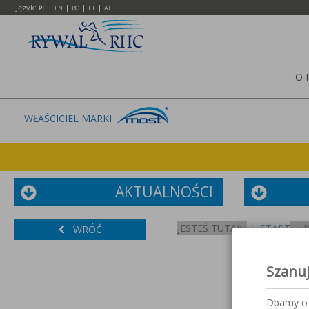
Język:
|
|
|
|
PL
EN
RO
LT
AE
O 
WŁAŚCICIEL MARKI
AKTUALNOŚCI
JESTEŚ TUTAJ:
START
WRÓĆ
Szanu
Dbamy o 