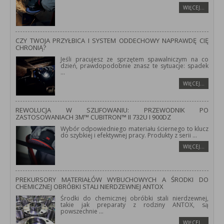
WIĘCEJ…
CZY TWOJA PRZYŁBICA I SYSTEM ODDECHOWY NAPRAWDĘ CIĘ
CHRONIĄ?
Jeśli pracujesz ze sprzętem spawalniczym na co
dzień, prawdopodobnie znasz te sytuacje: spadek
...
WIĘCEJ…
REWOLUCJA W SZLIFOWANIU: PRZEWODNIK PO
ZASTOSOWANIACH 3M™ CUBITRON™ II 732U I 900DZ
Wybór odpowiedniego materiału ściernego to klucz
do szybkiej i efektywnej pracy. Produkty z serii
...
WIĘCEJ…
PREKURSORY MATERIAŁÓW WYBUCHOWYCH A ŚRODKI DO
CHEMICZNEJ OBRÓBKI STALI NIERDZEWNEJ ANTOX
Środki do chemicznej obróbki stali nierdzewnej,
takie jak preparaty z rodziny ANTOX, są
powszechnie
...
WIĘCEJ…