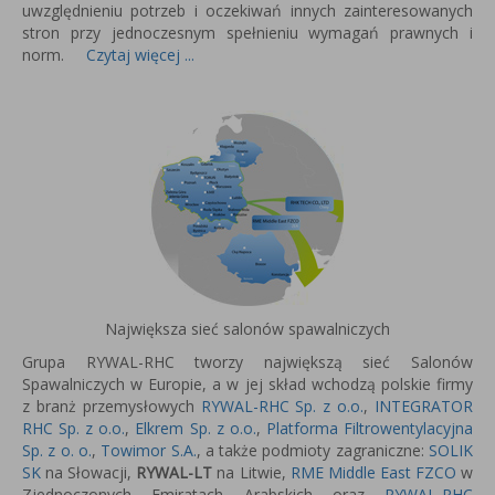
uwzględnieniu potrzeb i oczekiwań innych zainteresowanych
stron przy jednoczesnym spełnieniu wymagań prawnych i
norm.
Czytaj więcej ...
Największa sieć salonów spawalniczych
Grupa RYWAL-RHC tworzy największą sieć Salonów
Spawalniczych w Europie, a w jej skład wchodzą polskie firmy
z branż przemysłowych
RYWAL-RHC Sp. z o.o.
,
INTEGRATOR
RHC Sp. z o.o.
,
Elkrem Sp. z o.o.
,
Platforma Filtrowentylacyjna
Sp. z o. o.
,
Towimor S.A.
, a także podmioty zagraniczne:
SOLIK
SK
na Słowacji,
RYWAL-LT
na Litwie,
RME Middle East FZCO
w
Zjednoczonych Emiratach Arabskich oraz
RYWAL-RHC