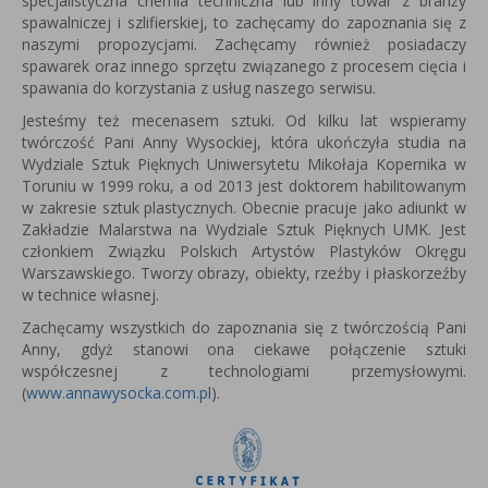
specjalistyczna chemia techniczna lub inny towar z branży
spawalniczej i szlifierskiej, to zachęcamy do zapoznania się z
naszymi propozycjami. Zachęcamy również posiadaczy
spawarek oraz innego sprzętu związanego z procesem cięcia i
spawania do korzystania z usług naszego serwisu.
Jesteśmy też mecenasem sztuki. Od kilku lat wspieramy
twórczość Pani Anny Wysockiej, która u
kończyła studia na
Wydziale Sztuk Pięknych Uniwersytetu Mikołaja Kopernika w
Toruniu w 1999 roku, a od 2013 jest
doktorem habilitowanym
w zakresie sztuk plastycznych.
Obecnie pracuje jako adiunkt w
Zakładzie Malarstwa na Wydziale Sztuk Pięknych UMK.
Jest
członkiem Związku Polskich Artystów Plastyków Okręgu
Warszawskiego.
Tworzy obrazy, obiekty, rzeźby i płaskorzeźby
w technice własnej.
Zachęcamy wszystkich do zapoznania się z twórczością Pani
Anny, gdyż stanowi ona ciekawe połączenie sztuki
współczesnej z technologiami przemysłowymi.
(
www.annawysocka.com.pl
).