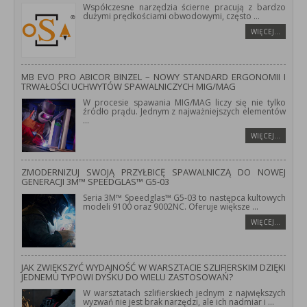
Współczesne narzędzia ścierne pracują z bardzo
dużymi prędkościami obwodowymi, często
...
WIĘCEJ…
MB EVO PRO ABICOR BINZEL – NOWY STANDARD ERGONOMII I
TRWAŁOŚCI UCHWYTÓW SPAWALNICZYCH MIG/MAG
W procesie spawania MIG/MAG liczy się nie tylko
źródło prądu. Jednym z najważniejszych elementów
...
WIĘCEJ…
ZMODERNIZUJ SWOJĄ PRZYŁBICĘ SPAWALNICZĄ DO NOWEJ
GENERACJI 3M™ SPEEDGLAS™ G5-03
Seria 3M™ Speedglas™ G5-03 to następca kultowych
modeli 9100 oraz 9002NC. Oferuje większe
...
WIĘCEJ…
JAK ZWIĘKSZYĆ WYDAJNOŚĆ W WARSZTACIE SZLIFIERSKIM DZIĘKI
JEDNEMU TYPOWI DYSKU DO WIELU ZASTOSOWAŃ?
W warsztatach szlifierskiech jednym z największych
wyzwań nie jest brak narzędzi, ale ich nadmiar i
...