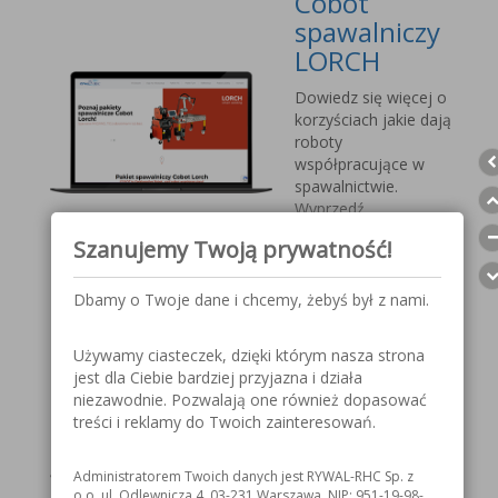
Cobot
spawalniczy
LORCH
Dowiedz się więcej o
korzyściach jakie dają
roboty
współpracujące w
spawalnictwie.
Wyprzedź
konkurencję, sprostaj
Szanujemy Twoją prywatność!
nadchodzącym
wyzwaniom.
Dbamy o Twoje dane i chcemy, żebyś był z nami.
Przyłbica
Używamy ciasteczek, dzięki którym nasza strona
spawalnicza
jest dla Ciebie bardziej przyjazna i działa
V1000 MOST
niezawodnie. Pozwalają one również dopasować
treści i reklamy do Twoich zainteresowań.
Szczegółowe
informacje o
Administratorem Twoich danych jest RYWAL-RHC Sp. z
przyłbicy spawalniczej
o.o. ul. Odlewnicza 4, 03-231 Warszawa, NIP: 951-19-98-