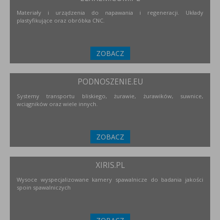
Materiały i urządzenia do napawania i regeneracji. Układy
plastyfikujące oraz obróbka CNC.
ZOBACZ
PODNOSZENIE.EU
Systemy transportu bliskiego, żurawie, żurawików, suwnice,
wciągników oraz wiele innych.
ZOBACZ
XIRIS.PL
Wysoce wyspecjalizowane kamery spawalnicze do badania jakości
spoin spawalniczych