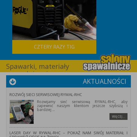
CZTERY RAZY TIG
Spawarki, materiały
spawalnicze i
wyposażenie dla
AKTUALNOŚCI
spawalnictwa –
RYWAL-RHC
ROZWÓJ SIECI SERWISOWEJ RYWAL-RHC
Rozwijamy sieć serwisową RYWAL-RHC, aby
zapewnić naszym klientom jeszcze szybszą i
bardziej
...
WIĘCEJ…
LASER DAY W RYWAL-RHC – POKAŻ NAM SWÓJ MATERIAŁ I