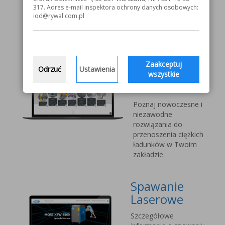
V1000 MOST
317. Adres e-mail inspektora ochrony danych osobowych:
iod@rywal.com.pl
Systemy
transportu
bliskiego
Zaakceptuj
Odrzuć
Ustawienia
Vetter Kran
wszystkie
Technik
Poznaj nowoczesne i
niezawodne
rozwiązania do
przenoszenia ciężkich
ładunków w Twoim
zakładzie.
Spawanie
Laserowe
Szczegółowe