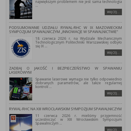
największym problemem nie jest sama technologia
...
WIĘCEJ…
PODSUMOWANIE UDZIAŁU RYWAL-RHC W IX MAZOWIECKIM
SYMPOZJUM SPAWALNICZYM „INNOWACJE W SPAWALNICTWIE”
18 czerwca 2026 r. na Wydziale Mechanicznym
Technologicznym Politechniki Warszawskiej odbyło
się IX
...
WIĘCEJ…
ZADBAJ O JAKOŚĆ I BEZPIECZEŃSTWO W SPAWANIU
LASEROWYM
Spawanie laserowe wymaga nie tylko odpowiednio
dobranych parametrów, ale także regularnej
kontroli
...
WIĘCEJ…
RYWAL-RHC NA XIII WROCŁAWSKIM SYMPOZJUM SPAWALNICZYM
11 czerwca 2026 r. mieliśmy przyjemność
uczestniczyć w XIII Wrocławskim Sympozjum
Spawalniczym
...
WIĘCEJ…