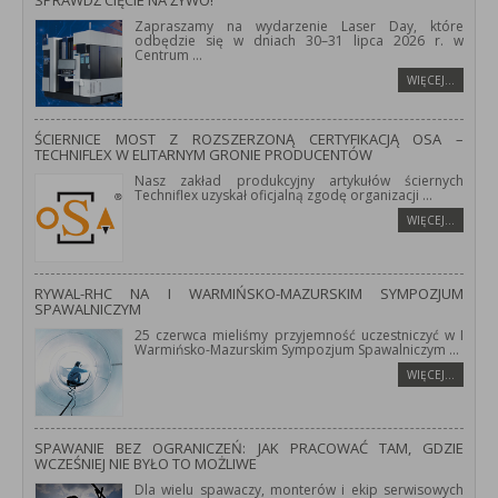
SPRAWDŹ CIĘCIE NA ŻYWO!
Zapraszamy na wydarzenie Laser Day, które
odbędzie się w dniach 30–31 lipca 2026 r. w
Centrum
...
WIĘCEJ…
ŚCIERNICE MOST Z ROZSZERZONĄ CERTYFIKACJĄ OSA –
TECHNIFLEX W ELITARNYM GRONIE PRODUCENTÓW
Nasz zakład produkcyjny artykułów ściernych
Techniflex uzyskał oficjalną zgodę organizacji
...
WIĘCEJ…
RYWAL-RHC NA I WARMIŃSKO-MAZURSKIM SYMPOZJUM
SPAWALNICZYM
25 czerwca mieliśmy przyjemność uczestniczyć w I
Warmińsko-Mazurskim Sympozjum Spawalniczym
...
WIĘCEJ…
SPAWANIE BEZ OGRANICZEŃ: JAK PRACOWAĆ TAM, GDZIE
WCZEŚNIEJ NIE BYŁO TO MOŻLIWE
Dla wielu spawaczy, monterów i ekip serwisowych