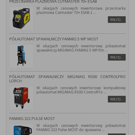
PRZECINARKA PLAZMOWA CUTMASTER 70+ ESAB
W okazjach cenowych inwertorowa przecinarka
plazmowa Cutmaster 70+ ESAB z
...
WIĘCEJ…
PÓŁAUTOMAT SPAWALNICZY FANMIG 5 WP MOST
W okazjach cenowych inwertorowy półautomat
spawalniczy MIG/MAG FANMIG 5 WP/5m
...
WIĘCEJ…
PÓŁAUTOMAT SPAWALNICZY MIG/MAG R300 CONTROLPRO
LORCH
W okazjach cenowych inwertorowy kompaktowy
półautomat MIG/MAG R300 ControlPro
...
WIĘCEJ…
FANMIG 322 PULSE MOST
W okazjach cenowych inwertorowy półautomat
FANMIG 322 Pulse MOST do spawania
...