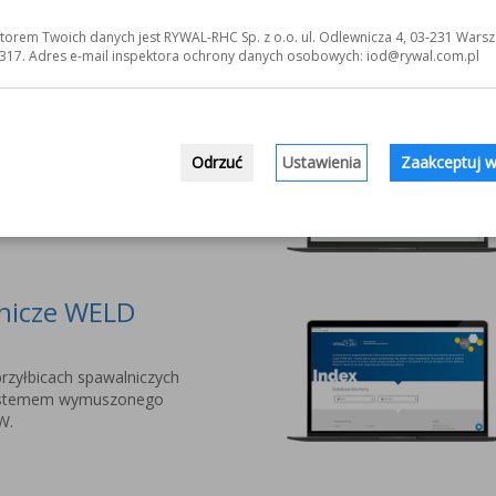
jnowszej serii przyłbic
torem Twoich danych jest RYWAL-RHC Sp. z o.o. ul. Odlewnicza 4, 03-231 Warsz
nalistów PYXAR MOST.
317. Adres e-mail inspektora ochrony danych osobowych: iod@rywal.com.pl
owe dla Twojej
Odrzuć
Ustawienia
Zaakceptuj w
ania Systemów
 do narzędzi i środków
lnicze WELD
rzyłbicach spawalniczych
stemem wymuszonego
W.