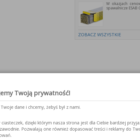
W okazjach cenow
spawalnicze ESAB 
ZOBACZ WSZYSTKIE
trony wybranych produktów ora
jemy Twoją prywatność!
Twoje dane i chcemy, żebyś był z nami.
iasteczek, dzięki którym nasza strona jest dla Ciebie bardziej przyja
nicze serii PYXAR
ezawodnie. Pozwalają one również dopasować treści i reklamy do Tw
sowań.