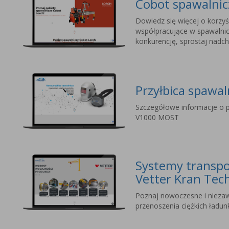
Cobot spawalni
Dowiedz się więcej o korzyś
współpracujące w spawalnic
konkurencję, sprostaj nad
Przyłbica spawa
Szczegółowe informacje o p
V1000 MOST
Systemy transpo
Vetter Kran Tec
Poznaj nowoczesne i nieza
przenoszenia ciężkich ładu