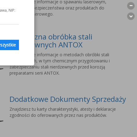
Szczegółowe informacje o spawaniu laserowym,
wymogach bezpieczeństwa oraz produktach do
awa, NIP:
spawania laserowego.
Chemiczna obróbka stali
nierdzewnych ANTOX
szystkie
Szczegółowe informacje o metodach obróbki stali
nierdzewnych, w tym chemicznym przygotowaniu i
zabezpieczaniu stali nierdzewnych przed korozją
preparatami serii ANTOX.
Dodatkowe Dokumenty Sprzedaży
Znajdziesz tu karty charakterystyki, atesty i deklaracje
zgodności do oferowanych przez nas produktów.