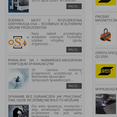
30–31 lipca 2026 r. w Centrum
...
WIĘCEJ…
PREZENT
ŚCIERNICE MOST Z ROZSZERZONĄ
MAGNETYCZ
CERTYFIKACJĄ OSA – TECHNIFLEX W ELITARNYM
GRONIE PRODUCENTÓW
Nasz zakład produkcyjny
artykułów ściernych Techniflex
uzyskał oficjalną zgodę
organizacji
...
WIĘCEJ…
OFERTA SPEC
Q3 2026
RYWAL-RHC NA I WARMIŃSKO-MAZURSKIM
SYMPOZJUM SPAWALNICZYM
25 czerwca mieliśmy
przyjemność uczestniczyć w I
Warmińsko-Mazurskim
Sympozjum Spawalniczym
...
WIĘCEJ…
WYPRZEDAŻ 
SPAWANIE BEZ OGRANICZEŃ: JAK PRACOWAĆ
TAM, GDZIE WCZEŚNIEJ NIE BYŁO TO MOŻLIWE
Dla wielu spawaczy, monterów i
ekip serwisowych największym
problemem nie jest sama
technologia
...