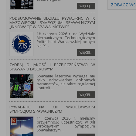
ZOBACZ WS
WIĘCEJ…
PODSUMOWANIE UDZIAŁU RYWAL-RHC W IX
MAZOWIECKIM SYMPOZJUM SPAWALNICZYM
„INNOWACJE W SPAWALNICTWIE”
18 czerwca 2026 r. na Wydziale
Mechanicznym Technologicznym
Politechniki Warszawskiej odbyło
się IX
...
WIĘCEJ…
ZADBAJ O JAKOŚĆ I BEZPIECZEŃSTWO W
SPAWANIU LASEROWYM
Spawanie laserowe wymaga nie
tylko odpowiednio dobranych
parametrów, ale także regularnej
kontroli
...
WIĘCEJ…
RYWAL-RHC NA XIII WROCŁAWSKIM
SYMPOZJUM SPAWALNICZYM
11 czerwca 2026 r. mieliśmy
przyjemność uczestniczyć w XIII
Wrocławskim Sympozjum
Spawalniczym
...