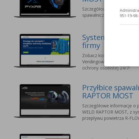
Szczegółowe informacje o na
Administra
spawalniczych dla profesjo
951-19-98-
Systemy vending
firmy
Zobacz korzyści ze stosow
Vendingowych MOST. Dostęp
ochrony osobistej 24/7!
Przyłbice spawa
RAPTOR MOST
Szczegółowe informacje o p
WELD RAPTOR MOST, z sy
przepływu powietrza R-FLO