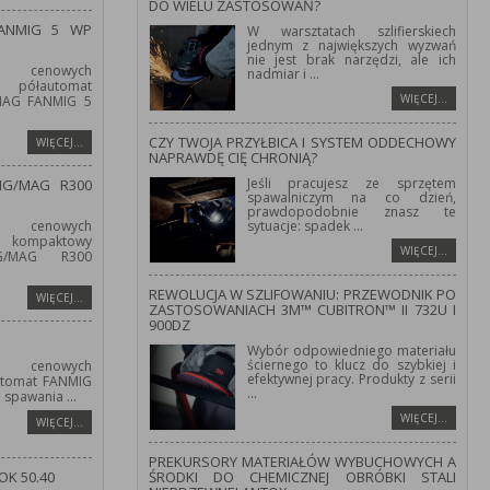
DO WIELU ZASTOSOWAŃ?
FANMIG 5 WP
W warsztatach szlifierskiech
jednym z największych wyzwań
nie jest brak narzędzi, ale ich
 cenowych
nadmiar i
...
półautomat
WIĘCEJ…
/MAG FANMIG 5
CZY TWOJA PRZYŁBICA I SYSTEM ODDECHOWY
WIĘCEJ…
NAPRAWDĘ CIĘ CHRONIĄ?
Jeśli pracujesz ze sprzętem
IG/MAG R300
spawalniczym na co dzień,
prawdopodobnie znasz te
 cenowych
sytuacje: spadek
...
kompaktowy
WIĘCEJ…
IG/MAG R300
REWOLUCJA W SZLIFOWANIU: PRZEWODNIK PO
WIĘCEJ…
ZASTOSOWANIACH 3M™ CUBITRON™ II 732U I
900DZ
Wybór odpowiedniego materiału
ściernego to klucz do szybkiej i
 cenowych
efektywnej pracy. Produkty z serii
utomat FANMIG
...
o spawania
...
WIĘCEJ…
WIĘCEJ…
PREKURSORY MATERIAŁÓW WYBUCHOWYCH A
OK 50.40
ŚRODKI DO CHEMICZNEJ OBRÓBKI STALI