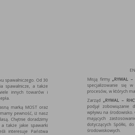
EN
Misją firmy
„RYWAL – 
ku spawalniczego. Od 30
specjalizowanie się 
nia spawalnicze, a także
procesów, w których ma 
 wiele innych towarów i
iepła.
Zarząd
„RYWAL – RHC
podjął zobowiązanie 
własną marką MOST oraz
wpływu na środowisko. 
 mamy pewność, iż nasz
mających zastosowan
lasą. Chętnie doradzimy
dotyczących Spółki, do
 a także jakie spawarki
środowiskowych.
śli interesuje Państwa