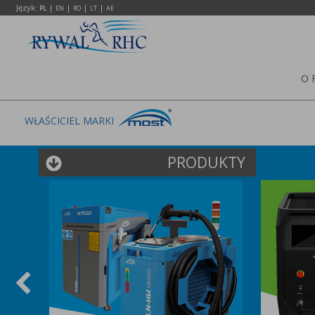
Język:
|
|
|
|
PL
EN
RO
LT
AE
O 
WŁAŚCICIEL MARKI
PRODUKTY