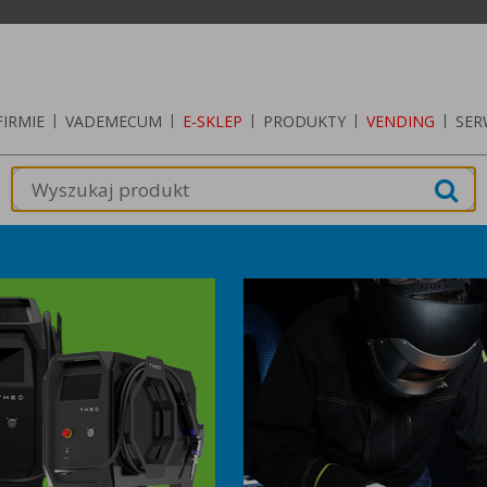
FIRMIE
|
VADEMECUM
|
E-SKLEP
|
PRODUKTY
|
VENDING
|
SER