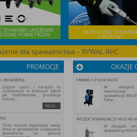
E SPAWARKI LASEROWE
BEZPIECZNE SPAWANI
DZONE POWIETRZEM
LASEROWE
sażenie dla spawalnictwa – RYWAL-RHC
PROMOCJE
OKAZJE
J - REGENERUJ
FANMIG 5 PULSE MOST
Zużycie części i narzędzi to
W okazjach
codzienność w branżach takich
inwertorowy 
jak budownictwo, produkcja
spawalniczy MIG
betonu,
...
Pulse
...
WIĘCEJ…
TIG
WÓZEK SPAWALNICZY WUS HD 
Teraz możesz wyposażyć swoją
W okazjach cen
firmę w sprawdzone rozwiązania
spawalniczy WUS 
spawalnicze na jeszcze