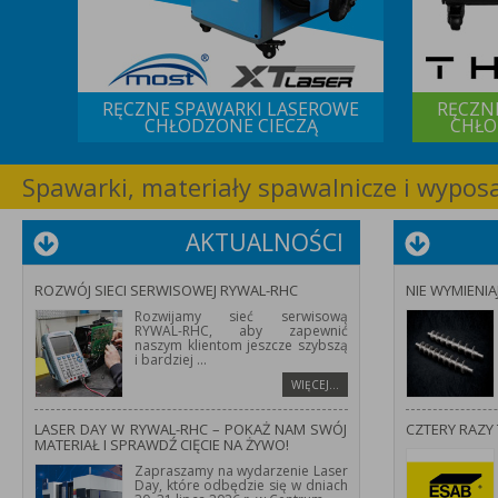
 IQS
RĘCZNE SPAWARKI LASEROWE
RĘCZN
CHŁODZONE CIECZĄ
CHŁO
Spawarki, materiały spawalnicze i wypo
AKTUALNOŚCI
ROZWÓJ SIECI SERWISOWEJ RYWAL-RHC
NIE WYMIENIA
Rozwijamy sieć serwisową
RYWAL-RHC, aby zapewnić
naszym klientom jeszcze szybszą
i bardziej
...
WIĘCEJ…
LASER DAY W RYWAL-RHC – POKAŻ NAM SWÓJ
CZTERY RAZY 
MATERIAŁ I SPRAWDŹ CIĘCIE NA ŻYWO!
Zapraszamy na wydarzenie Laser
Day, które odbędzie się w dniach