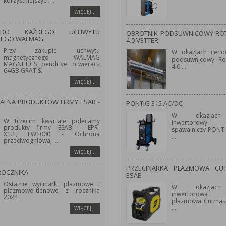
korzystniejszych
...
WIĘCEJ…
 DO KAŻDEGO UCHWYTU
OBROTNIK PODSUWNICOWY ROT
NEGO WALMAG
4.0 VETTER
Przy zakupie uchwytu
W okazjach ceno
magnetycznego WALMAG
podsuwnicowy Ro
MAGNETICS pendrive otwieracz
4.0
...
64GB GRATIS.
WIĘCEJ…
JALNA PRODUKTÓW FIRMY ESAB -
PONTIG 315 AC/DC
W okazjach
W trzecim kwartale polecamy
inwertorowy 
produkty firmy ESAB - EPR-
spawalniczy PONT
X1.1, LW1000 - Ochrona
...
przeciwogniowa,
...
WIĘCEJ…
PRZECINARKA PLAZMOWA CU
ROCZNIKA
ESAB
Ostatnie wycinarki plazmowe i
W okazjach
plazmowo-tlenowe z rocznika
inwertorowa 
2024
plazmowa Cutmast
...
WIĘCEJ…