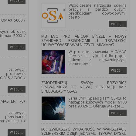
WIĘCEJ…
Współczesne narzędzia ścierne
pracują z bardzo dużymi
prędkościami obwodowymi,
często
...
OMAX 5000 /
WIĘCEJ…
wych obrotnik
tomax 5000 /
MB EVO PRO ABICOR BINZEL – NOWY
STANDARD ERGONOMII I TRWAŁOŚCI
UCHWYTÓW SPAWALNICZYCH MIG/MAG
WIĘCEJ…
W procesie spawania MIG/MAG
liczy się nie tylko źródło prądu.
Jednym z najważniejszych
elementów
...
 cenowych
WIĘCEJ…
prostownik
IG 315 AC/DC z
ZMODERNIZUJ SWOJĄ PRZYŁBICĘ
SPAWALNICZĄ DO NOWEJ GENERACJI 3M™
WIĘCEJ…
SPEEDGLAS™ G5-03
Seria 3M™ Speedglas™ G5-03 to
TMASTER 70+
następca kultowych modeli 9100
oraz 9002NC. Oferuje większe
...
 cenowych
WIĘCEJ…
przecinarka
er 70+ ESAB z
JAK ZWIĘKSZYĆ WYDAJNOŚĆ W WARSZTACIE
WIĘCEJ…
SZLIFIERSKIM DZIĘKI JEDNEMU TYPOWI DYSKU