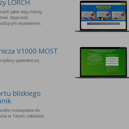
czy LORCH
ciach jakie dają roboty
twie. Wyprzedź
chodzącym wyzwaniom.
lnicza V1000 MOST
rzyłbicy spawalniczej
rtu bliskiego
hnik
wodne rozwiązania do
nków w Twoim zakładzie.