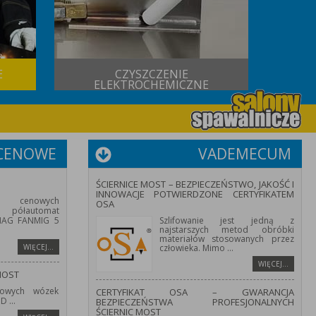
E
CZYSZCZENIE
USŁUG
ELEKTROCHEMICZNE
 CENOWE
VADEMECUM
ŚCIERNICE MOST – BEZPIECZEŃSTWO, JAKOŚĆ I
INNOWACJE POTWIERDZONE CERTYFIKATEM
 cenowych
OSA
półautomat
/MAG FANMIG 5
Szlifowanie jest jedną z
najstarszych metod obróbki
materiałów stosowanych przez
WIĘCEJ…
człowieka. Mimo
...
WIĘCEJ…
MOST
owych wózek
CERTYFIKAT OSA – GWARANCJA
HD
...
BEZPIECZEŃSTWA PROFESJONALNYCH
ŚCIERNIC MOST