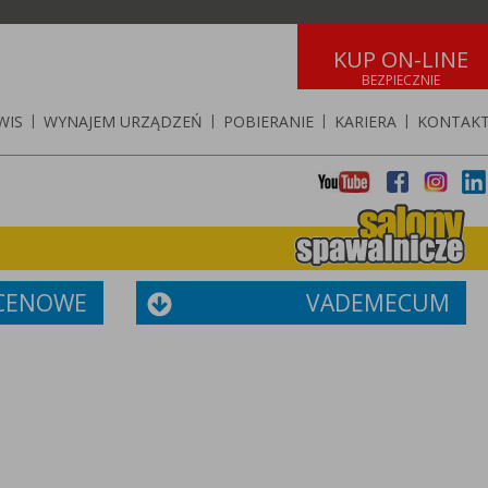
KUP ON-LINE
WIS
|
WYNAJEM URZĄDZEŃ
|
POBIERANIE
|
KARIERA
|
KONTAK
 CENOWE
VADEMECUM