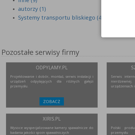
Inne (9)
autorzy (1)
Systemy transportu bliskiego (4)
Pozostałe serwisy firmy
ODPYLAMY.PL
S
Projektowanie i dobór, montaż, serwis instalacji i
Serwis inter
urządzeń odpylających dla różnych gałęzi
nierdzewne
przemysłu.
urządzeniach i
ZOBACZ
XIRIS.PL
Wysoce wyspecjalizowane kamery spawalnicze do
Polski prod
badania jakości spoin spawalniczych
przemysłu