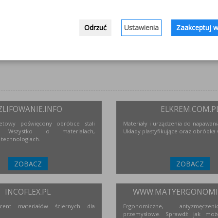
Odrzuć
Ustawienia
Zaakceptuj w
ZLIFOWANIE.INFO
ELKREM.COM.P
netowy poświęcony obróbce stali
Materiały i urządzenia do napawania
j. Wszystko o materiałach,
Układy plastyfikujące oraz obróbka
 technologiach.
ZOBACZ
ZOBACZ
INCOFLEX.PL
WWW.MATYERGONOMIC
ucent materiałów ściernych dla
Ergonomiczne, antyzmęcze
przemysłowe. Sprawdź jak moż