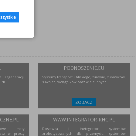
szystkie
L
PODNOSZENIE.EU
 i regeneracji.
Systemy transportu bliskiego, żurawie, żurawików,
 CNC.
suwnice, wciągników oraz wiele innych.
ZOBACZ
ZNE.PL
WWW.INTEGRATOR-RHC.PL
niowe maty
Dostawca i inetegrator systemów
esz w prosty
zrobotyzowanych dla przemysłu, systemów