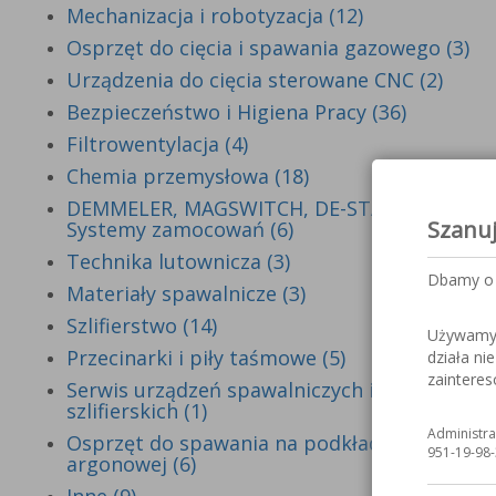
Mechanizacja i robotyzacja (12)
Osprzęt do cięcia i spawania gazowego (3)
Urządzenia do cięcia sterowane CNC (2)
Bezpieczeństwo i Higiena Pracy (36)
Filtrowentylacja (4)
Chemia przemysłowa (18)
DEMMELER, MAGSWITCH, DE-STA-CO -
Szanu
Systemy zamocowań (6)
Technika lutownicza (3)
Dbamy o 
Materiały spawalnicze (3)
Szlifierstwo (14)
Używamy c
Przecinarki i piły taśmowe (5)
działa ni
zaintere
Serwis urządzeń spawalniczych i
szlifierskich (1)
Administra
Osprzęt do spawania na podkładce
951-19-98-
argonowej (6)