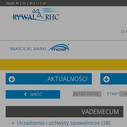
Język:
|
|
|
|
PL
EN
RO
LT
AE
O 
WŁAŚCICIEL MARKI
AKTUALNOŚCI
JESTEŚ TUTAJ:
START
WRÓĆ
VADEMECUM
Urzadzenia i uchwyty spawalnicze (28)