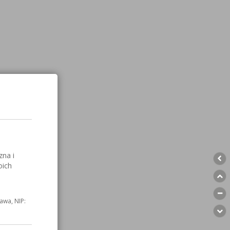
zna i
oich
awa, NIP: