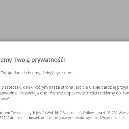
jemy Twoją prywatność!
Twoje dane i chcemy, żebyś był z nami.
iasteczek, dzięki którym nasza strona jest dla Ciebie bardziej przyja
ezawodnie. Pozwalają one również dopasować treści i reklamy do Tw
sowań.
torem Twoich danych jest RYWAL-RHC Sp. z o.o. ul. Odlewnicza 4, 03-231 Warsz
317. Adres e-mail inspektora ochrony danych osobowych: iod@rywal.com.pl