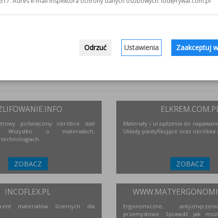
317. Adres e-mail inspektora ochrony danych osobowych: iod@rywal.com.pl
Odrzuć
Ustawienia
Zaakceptuj w
ZLIFOWANIE.INFO
ELKREM.COM.P
netowy poświęcony obróbce stali
Materiały i urządzenia do napawania
j. Wszystko o materiałach,
Układy plastyfikujące oraz obróbka
 technologiach.
ZOBACZ
ZOBACZ
INCOFLEX.PL
WWW.MATYERGONOMIC
ucent materiałów ściernych dla
Ergonomiczne, antyzmęcze
przemysłowe. Sprawdź jak moż