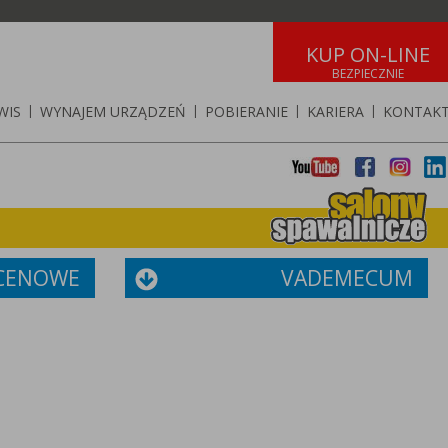
KUP ON-LINE
WIS
|
WYNAJEM URZĄDZEŃ
|
POBIERANIE
|
KARIERA
|
KONTAK
 CENOWE
VADEMECUM