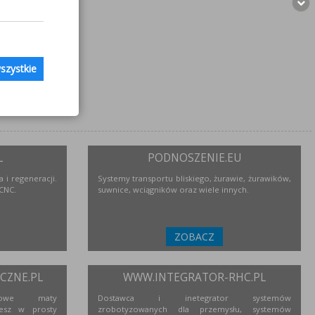
szystkie
L
PODNOSZENIE.EU
 i regeneracji.
Systemy transportu bliskiego, żurawie, żurawików,
 CNC.
suwnice, wciągników oraz wiele innych.
ZOBACZ
ZNE.PL
WWW.INTEGRATOR-RHC.PL
niowe maty
Dostawca i inetegrator systemów
esz w prosty
zrobotyzowanych dla przemysłu, systemów