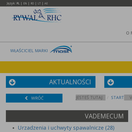
Język:
|
|
|
|
PL
EN
RO
LT
AE
O 
WŁAŚCICIEL MARKI
AKTUALNOŚCI
JESTEŚ TUTAJ:
START
WRÓĆ
VADEMECUM
Urzadzenia i uchwyty spawalnicze (28)