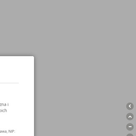
zna i
oich
awa, NIP: