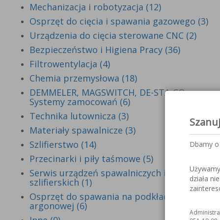
Mechanizacja i robotyzacja (12)
Osprzęt do cięcia i spawania gazowego (3)
Urządzenia do cięcia sterowane CNC (2)
Bezpieczeństwo i Higiena Pracy (36)
Filtrowentylacja (4)
Chemia przemysłowa (18)
DEMMELER, MAGSWITCH, DE-STA-CO -
Systemy zamocowań (6)
Technika lutownicza (3)
Szanu
Materiały spawalnicze (3)
Szlifierstwo (14)
Dbamy o 
Przecinarki i piły taśmowe (5)
Używamy c
Serwis urządzeń spawalniczych i
działa ni
szlifierskich (1)
zaintere
Osprzęt do spawania na podkładce
argonowej (6)
Administra