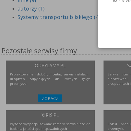
Inne (9)
951-19-98-
autorzy (1)
Systemy transportu bliskiego (4)
Pozostałe serwisy firmy
ODPYLAMY.PL
S
Projektowanie i dobór, montaż, serwis instalacji i
Serwis inter
urządzeń odpylających dla różnych gałęzi
nierdzewne
przemysłu.
urządzeniach i
ZOBACZ
XIRIS.PL
Wysoce wyspecjalizowane kamery spawalnicze do
Polski prod
badania jakości spoin spawalniczych
przemysłu