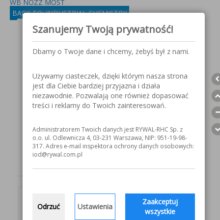
WB NOZZ MOST
BACK TO: INDUSTRIAL CHEMISTRY
Szanujemy Twoją prywatność!
Dbamy o Twoje dane i chcemy, żebyś był z nami.
Używamy ciasteczek, dzięki którym nasza strona
jest dla Ciebie bardziej przyjazna i działa
niezawodnie. Pozwalają one również dopasować
treści i reklamy do Twoich zainteresowań.
Administratorem Twoich danych jest RYWAL-RHC Sp. z
o.o. ul. Odlewnicza 4, 03-231 Warszawa, NIP: 951-19-98-
317. Adres e-mail inspektora ochrony danych osobowych:
iod@rywal.com.pl
Zaakceptuj
Odrzuć
Ustawienia
wszystkie