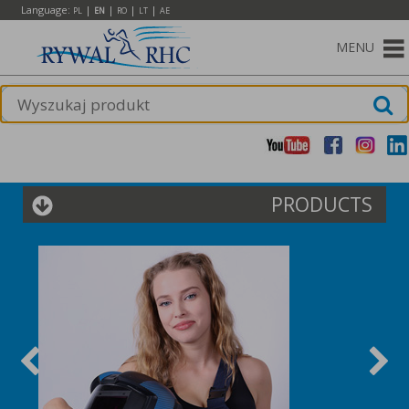
Language:
|
|
|
|
PL
EN
RO
LT
AE
MENU
PRODUCTS