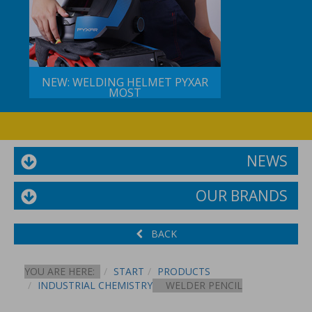
NEW: WELDING HELMET PYXAR
MOST
NEWS
OUR BRANDS
BACK
YOU ARE HERE:
START
PRODUCTS
INDUSTRIAL CHEMISTRY
WELDER PENCIL