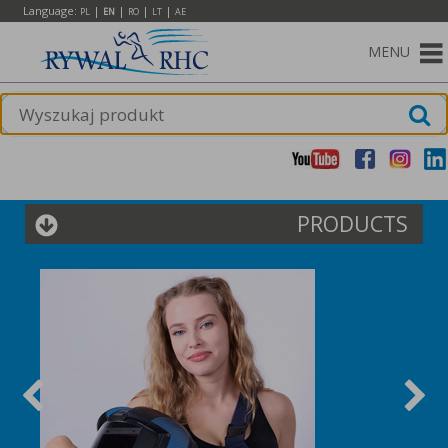
Language:
|
|
|
|
PL
EN
RO
LT
AE
MENU
PRODUCTS