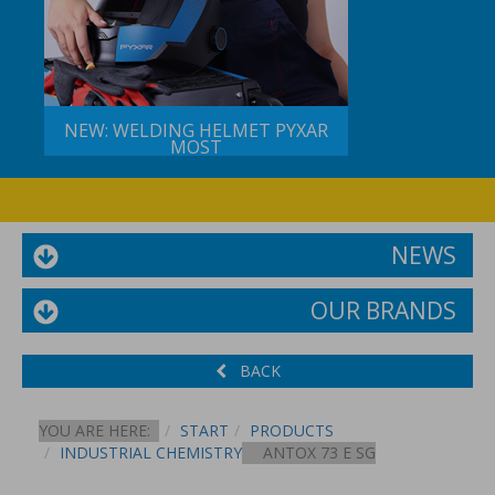
NEW: WELDING HELMET PYXAR
MOST
NEWS
OUR BRANDS
BACK
YOU ARE HERE:
START
PRODUCTS
INDUSTRIAL CHEMISTRY
ANTOX 73 E SG