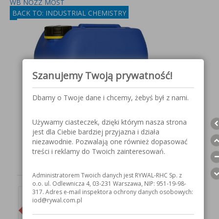
WB NOZZ MOST
BACK TO: INDUSTRIAL CHEMISTRY
Szanujemy Twoją prywatność!
Dbamy o Twoje dane i chcemy, żebyś był z nami.
Używamy ciasteczek, dzięki którym nasza strona
jest dla Ciebie bardziej przyjazna i działa
niezawodnie. Pozwalają one również dopasować
treści i reklamy do Twoich zainteresowań.
Administratorem Twoich danych jest RYWAL-RHC Sp. z
o.o. ul. Odlewnicza 4, 03-231 Warszawa, NIP: 951-19-98-
317. Adres e-mail inspektora ochrony danych osobowych:
iod@rywal.com.pl