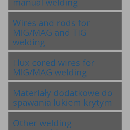
manual welding
Wires and rods for
MIG/MAG and TIG
welding
Flux cored wires for
MIG/MAG welding
Materiały dodatkowe do
spawania łukiem krytym
Other welding