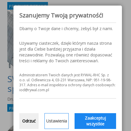
PRODUCT DETAILS
Szanujemy Twoją prywatność!
Dbamy o Twoje dane i chcemy, żebyś był z nami.
Używamy ciasteczek, dzięki którym nasza strona
jest dla Ciebie bardziej przyjazna i działa
niezawodnie. Pozwalają one również dopasować
treści i reklamy do Twoich zainteresowań.
Administratorem Twoich danych jest RYWAL-RHC Sp. z
SW-309 LNS CORED - drut
o.o. ul. Odlewnicza 4, 03-231 Warszawa, NIP: 951-19-98-
spawalniczy rdzeniowy
317. Adres e-mail inspektora ochrony danych osobowych:
iod@rywal.com.pl
Druty rdzeniowe do spawania stali wysokostopowych
PRODUCT DETAILS
Zaakceptuj
Odrzuć
Ustawienia
wszystkie