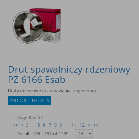
Drut spawalniczy rdzeniowy
PZ 6166 Esab
Druty rdzeniowe do napawania i regeneracji
PRODUCT DETAILS
Page 8 of 52
<<
<
3
...
5
6
7
8
9
...
11
12
>
>>
Results 169 - 192 of 1239