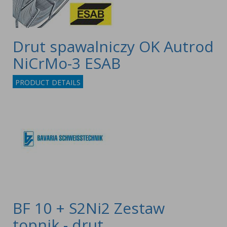
Drut spawalniczy OK Autrod
NiCrMo-3 ESAB
PRODUCT DETAILS
BF 10 + S2Ni2 Zestaw
topnik - drut