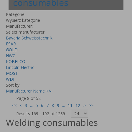
consumables
Kategorie:
Wybierz kategorie
Manufacturer:
Select manufacturer
Bavaria Schweisstechnik
ESAB
GOLD
HWC
KOBELCO
Lincoln Electric
MOST
WDI
Sort by
Manufacturer Name +/-
Page 8 of 52
<<
<
3
...
5
6
7
8
9
...
11
12
>
>>
Results 169 - 192 of 1239
Welding consumables