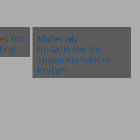
es for
Materiały
ing
dodatkowe do
spawania łukiem
krytym