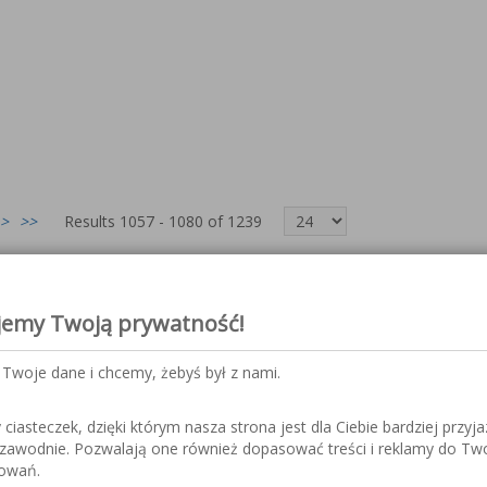
>
>>
Results 1057 - 1080 of 1239
jemy Twoją prywatność!
Twoje dane i chcemy, żebyś był z nami.
iasteczek, dzięki którym nasza strona jest dla Ciebie bardziej przyja
ezawodnie. Pozwalają one również dopasować treści i reklamy do Tw
sowań.