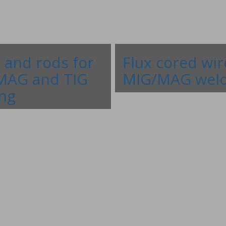
 and rods for
Flux cored wir
MAG and TIG
MIG/MAG weld
ng