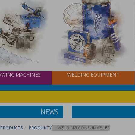
AWING MACHINES
WELDING EQUIPMENT
NEWS
PRODUCTS
PRODUKTY
WELDING CONSUMABLES