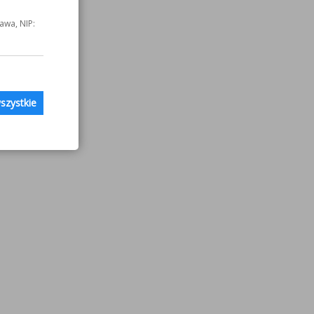
awa, NIP:
szystkie