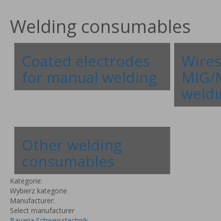
Welding consumables
Coated electrodes
Wires
for manual welding
MIG/
weldi
Other welding
consumables
Kategorie:
Wybierz kategorie
Manufacturer:
Select manufacturer
Bavaria Schweisstechnik