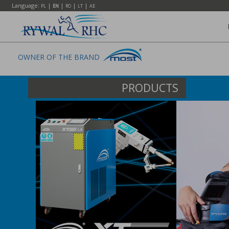
Language:
|
|
|
|
PL
EN
RO
LT
AE
OWNER OF THE BRAND
PRODUCTS