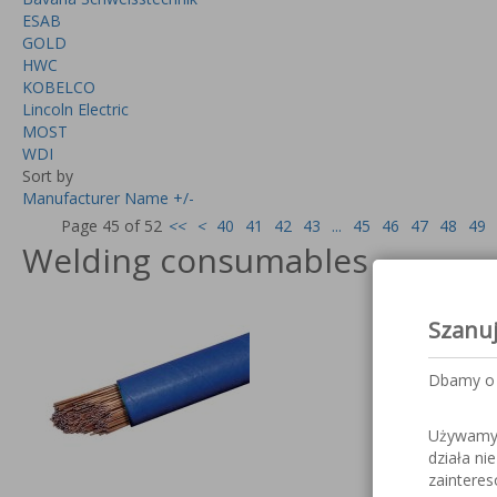
ESAB
GOLD
HWC
KOBELCO
Lincoln Electric
MOST
WDI
Sort by
Manufacturer Name +/-
Page 45 of 52
<<
<
40
41
42
43
...
45
46
47
48
49
Welding consumables
Szanu
Dbamy o 
Używamy c
działa ni
zaintere