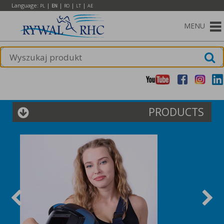
Language:
|
|
|
|
PL
EN
RO
LT
AE
MENU
PRODUCTS