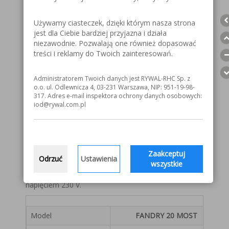
Description
Suszarka FANDRY 20 MOST służy do suszenia
Używamy ciasteczek, dzięki którym nasza strona
elektrod przed spawaniem. Najczęściej wymagane
jest dla Ciebie bardziej przyjazna i działa
jest, aby elektrody były suszone przez 2-3 godziny w
niezawodnie. Pozwalają one również dopasować
temperaturze ok. 350°C.
treści i reklamy do Twoich zainteresowań.
Po wysuszeniu elektrody powinny być
przechowywane w termosie do elektrod w
Administratorem Twoich danych jest RYWAL-RHC Sp. z
temperaturze około 100°C, co zabezpiecza je przed
o.o. ul. Odlewnicza 4, 03-231 Warszawa, NIP: 951-19-98-
ponownym zawilgoceniem. Polecamy termosy
317. Adres e-mail inspektora ochrony danych osobowych:
FANTERM 5T lub FANTERM 10T marki MOST.
iod@rywal.com.pl
Suszarka FANDRY 20 oznacza się solidną budową i
dobrą izolacją. Temperaturę ustawia się
potencjometrem, a proces grzania reguluje
termostat. Posiadają kółka transportowe oraz cztery
Zaakceptuj
Odrzuć
Ustawienia
zasobniki na elektrody.
wszystkie
Urządzenie jest przystosowane do zasilania
napięciem 230 V.
Model
FANDRY 20 MOST