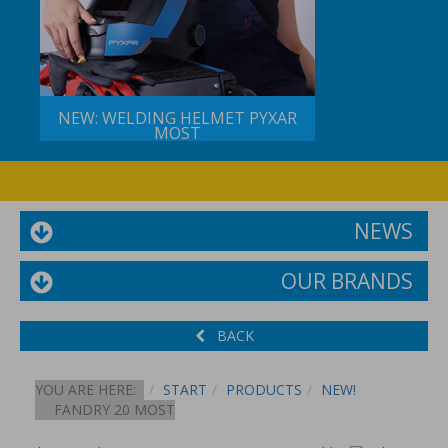
NEW: WELDING HELMET PYXAR
MOST
NEWS
OUR BRANDS
BACK
YOU ARE HERE:
START
PRODUCTS
NEW!
FANDRY 20 MOST