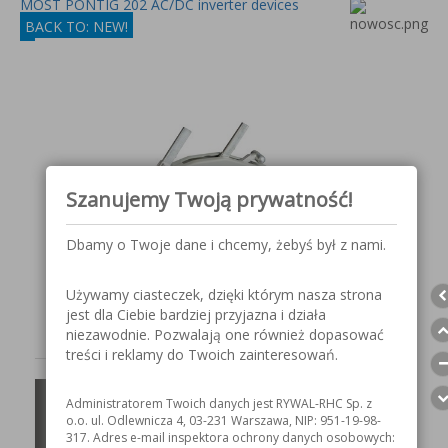
MOST PONTIG 202 AC/DC inverter devices
BACK TO: NEW!
Szanujemy Twoją prywatność!
Dbamy o Twoje dane i chcemy, żebyś był z nami.
Używamy ciasteczek, dzięki którym nasza strona
jest dla Ciebie bardziej przyjazna i działa
niezawodnie. Pozwalają one również dopasować
treści i reklamy do Twoich zainteresowań.
Aluminum Manual
Administratorem Twoich danych jest RYWAL-RHC Sp. z
o.o. ul. Odlewnicza 4, 03-231 Warszawa, NIP: 951-19-98-
Wire Rope Hoists
317. Adres e-mail inspektora ochrony danych osobowych: