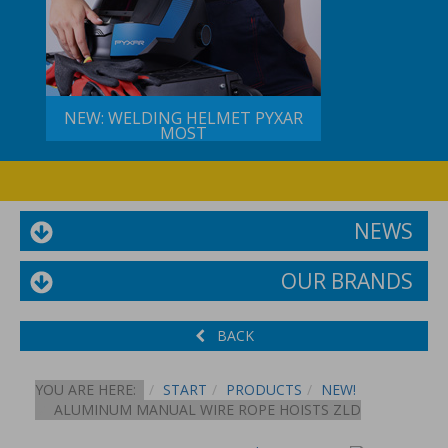
NEW: WELDING HELMET PYXAR
MOST
NEWS
OUR BRANDS
BACK
YOU ARE HERE:
START
PRODUCTS
NEW!
ALUMINUM MANUAL WIRE ROPE HOISTS ZLD