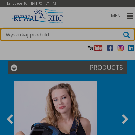
Language:
|
|
|
|
PL
EN
RO
LT
AE
MENU
PRODUCTS