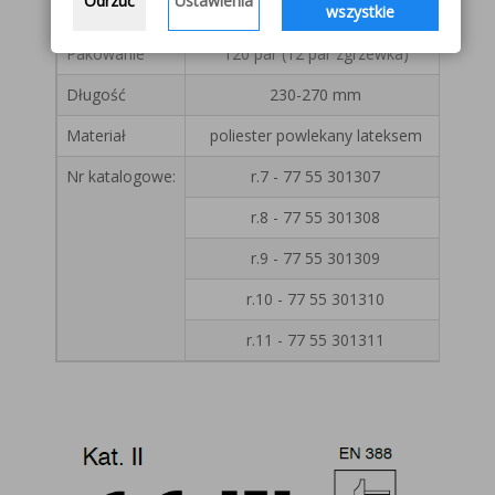
Odrzuć
Ustawienia
wszystkie
Kolor
czerwony poliester / czarny lateks
Pakowanie
120 par (12 par zgrzewka)
Długość
230-270 mm
Materiał
poliester powlekany lateksem
Nr katalogowe:
r.7 - 77 55 301307
r.8 - 77 55 301308
r.9 - 77 55 301309
r.10 - 77 55 301310
r.11 - 77 55 301311