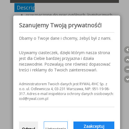
Description
przeznaczone do prac ogólnych, logistycznych,
transportowych, montażowych, w przemyśle
Szanujemy Twoją prywatność!
elektrotechnicznym i precyzyjnym, a także w
rolnictwie i ogrodnictwie,
bezszwowe, poliester powlekany lateksem w
Dbamy o Twoje dane i chcemy, żebyś był z nami.
części chwytnej,
zakończone elastycznym ściągaczem,
Używamy ciasteczek, dzięki którym nasza strona
powleczenie o chropowatej strukturze
jest dla Ciebie bardziej przyjazna i działa
zapewnia m doskonałą chwytność i komfort
niezawodnie. Pozwalają one również dopasować
użytkowania,
treści i reklamy do Twoich zainteresowań.
dostępne w pięciu rozmiarach.
Administratorem Twoich danych jest RYWAL-RHC Sp. z
o.o. ul. Odlewnicza 4, 03-231 Warszawa, NIP: 951-19-98-
MODEL
MOST PX300
317. Adres e-mail inspektora ochrony danych osobowych:
iod@rywal.com.pl
Normy
EN 388, EN 420
Kategoria
II
Rozmiary
7, 8, 9, 10, 11
Zaakceptuj