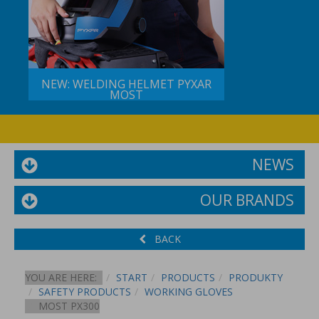
NEW: WELDING HELMET PYXAR
MOST
NEWS
OUR BRANDS
BACK
YOU ARE HERE:
START
PRODUCTS
PRODUKTY
SAFETY PRODUCTS
WORKING GLOVES
MOST PX300