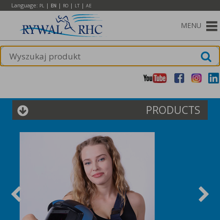
Language:
|
|
|
|
PL
EN
RO
LT
AE
MENU
PRODUCTS