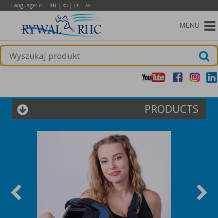
Language:
|
|
|
|
PL
EN
RO
LT
AE
MENU
PRODUCTS