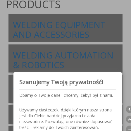
PRODUCTS
WELDING EQUIPMENT
AND ACCESSORIES
WELDING AUTOMATION
& ROBOTICS
Szanujemy Twoją prywatność!
ACCESSORIES FOR GAS
CUTTING AND WELDING
Dbamy o Twoje dane i chcemy, żebyś był z nami.
Używamy ciasteczek, dzięki którym nasza strona
SAFETY PRODUCTS
jest dla Ciebie bardziej przyjazna i działa
niezawodnie. Pozwalają one również dopasować
treści i reklamy do Twoich zainteresowań.