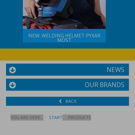
NEW: WELDING HELMET PYXAR
MOST
NEWS
OUR BRANDS
BACK
YOU ARE HERE:
START
PRODUCTS