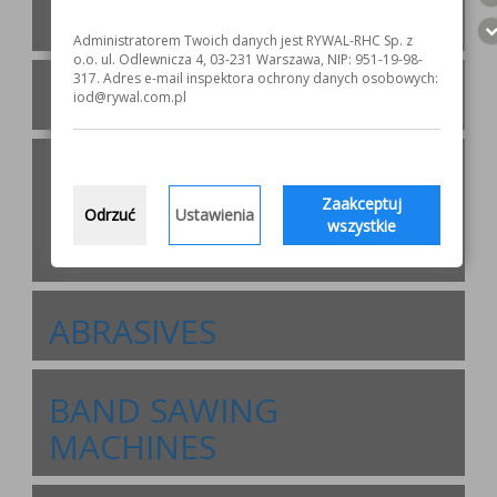
SUPPORTIVE EQUIPMENT
Administratorem Twoich danych jest RYWAL-RHC Sp. z
o.o. ul. Odlewnicza 4, 03-231 Warszawa, NIP: 951-19-98-
317. Adres e-mail inspektora ochrony danych osobowych:
INDUSTRIAL CHEMISTRY
iod@rywal.com.pl
BRAZING AND
Zaakceptuj
SOLDERING
Odrzuć
Ustawienia
wszystkie
CONSUMABLES
ABRASIVES
BAND SAWING
MACHINES