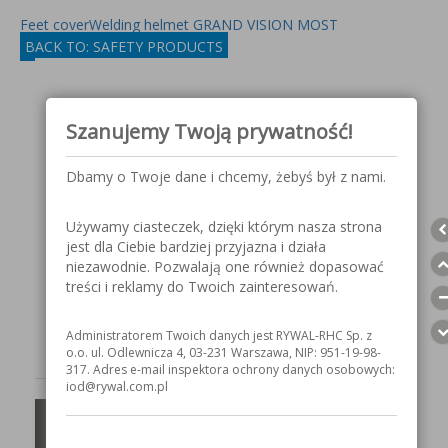
Feet cover
Welding helmet GRAND VISION MOST
BACK TO: SAFETY PRODUCTS
Szanujemy Twoją prywatność!
Dbamy o Twoje dane i chcemy, żebyś był z nami.
Używamy ciasteczek, dzięki którym nasza strona
jest dla Ciebie bardziej przyjazna i działa
niezawodnie. Pozwalają one również dopasować
treści i reklamy do Twoich zainteresowań.
Administratorem Twoich danych jest RYWAL-RHC Sp. z
o.o. ul. Odlewnicza 4, 03-231 Warszawa, NIP: 951-19-98-
317. Adres e-mail inspektora ochrony danych osobowych:
iod@rywal.com.pl
Assembly gloves