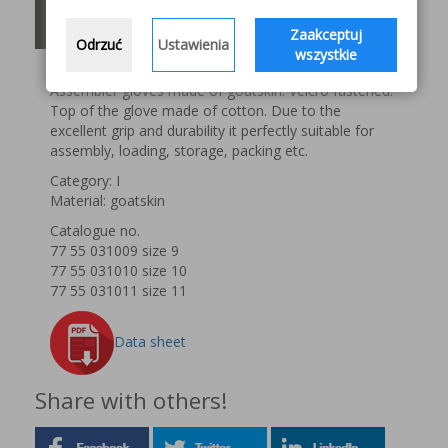
MOST GUYANA
Zaakceptuj
Odrzuć
Ustawienia
wszystkie
Description
Assembler gloves made of goatskin. Velcro fastened.
Top of the glove made of cotton. Due to the
excellent grip and durability it perfectly suitable for
assembly, loading, storage, packing etc.
Category: I
Material: goatskin
Catalogue no.
77 55 031009 size 9
77 55 031010 size 10
77 55 031011 size 11
Data sheet
Share with others!