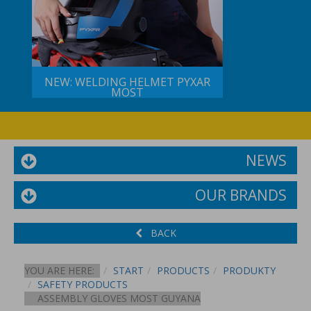
NEW: WELDING HELMET PYXAR
MOST
NEWS
OUR BRANDS
BACK
YOU ARE HERE:
START
PRODUCTS
PRODUKTY
SAFETY PRODUCTS
ASSEMBLY GLOVES MOST GUYANA