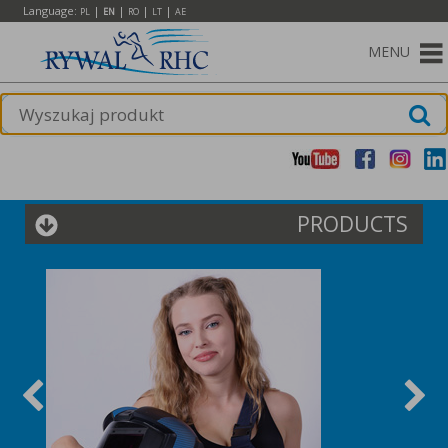
Language:
|
|
|
|
PL
EN
RO
LT
AE
MENU
PRODUCTS