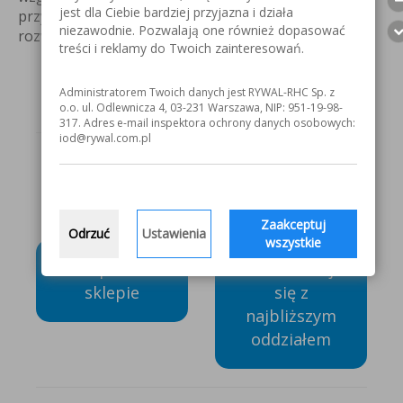
jest dla Ciebie bardziej przyjazna i działa
przyczyniają się do promowania zrównoważonego
niezawodnie. Pozwalają one również dopasować
rozwoju i dbałości o środowisko.
treści i reklamy do Twoich zainteresowań.
Broszura informacyjna (pdf)
Administratorem Twoich danych jest RYWAL-RHC Sp. z
o.o. ul. Odlewnicza 4, 03-231 Warszawa, NIP: 951-19-98-
317. Adres e-mail inspektora ochrony danych osobowych:
iod@rywal.com.pl
Odpowiednie tarcze 3M
™
Cubitron 3
dopasowane do profilu Twojej działalności?
Skorzystaj z pomocy doradców RYWAL-RHC.
Zapraszamy do kontaktu!
Zaakceptuj
Odrzuć
Ustawienia
wszystkie
Kup w e-
Skontaktuj
sklepie
się z
najbliższym
oddziałem