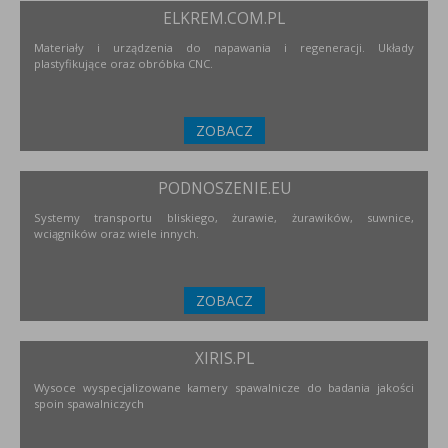
ELKREM.COM.PL
Materiały i urządzenia do napawania i regeneracji. Układy
plastyfikujące oraz obróbka CNC.
ZOBACZ
PODNOSZENIE.EU
Systemy transportu bliskiego, żurawie, żurawików, suwnice,
wciągników oraz wiele innych.
ZOBACZ
XIRIS.PL
Wysoce wyspecjalizowane kamery spawalnicze do badania jakości
spoin spawalniczych