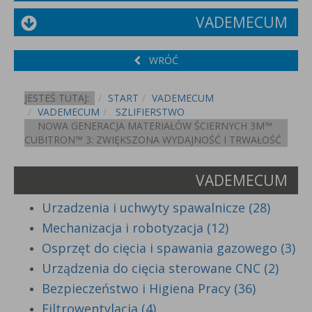
VADEMECUM
WRÓĆ
JESTEŚ TUTAJ:
START
VADEMECUM
VADEMECUM
SZLIFIERSTWO
NOWA GENERACJA MATERIAŁÓW ŚCIERNYCH 3M™
CUBITRON™ 3: ZWIĘKSZONA WYDAJNOŚĆ I TRWAŁOŚĆ
VADEMECUM
Urzadzenia i uchwyty spawalnicze (28)
Mechanizacja i robotyzacja (12)
Osprzęt do cięcia i spawania gazowego (3)
Urządzenia do cięcia sterowane CNC (2)
Bezpieczeństwo i Higiena Pracy (36)
Filtrowentylacja (4)