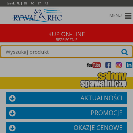
Język:
|
|
|
|
PL
EN
RO
LT
AE
MENU
KUP ON-LINE
AKTUALNOŚCI
PROMOCJE
OKAZJE CENOWE