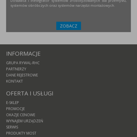
Dostawca i inetegrator systemów zrobotyzowanych dla przemysłu,
systemów obróbczych oraz systemów narzędzi montażowych.
ZOBACZ
INFORMACJE
GRUPA RYWAL-RHC
PARTNERZY
DANE REJESTROWE
KONTAKT
OFERTA I USŁUGI
E-SKLEP
PROMOCJE
OKAZJE CENOWE
WYNAJEM URZĄDZEŃ
SERWIS
PRODUKTY MOST