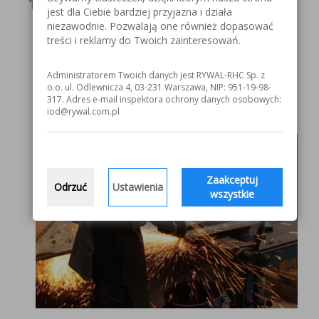
To doskonały wybór, jeśli Twoje cele to:
jest dla Ciebie bardziej przyjazna i działa
niezawodnie. Pozwalają one również dopasować
zwiększenie wydajności pracy;
treści i reklamy do Twoich zainteresowań.
poprawa ergonomii pracownika;
oszczędzanie na wyrobach ściernych
poprzez wybór produktu o większej
Administratorem Twoich danych jest RYWAL-RHC Sp. z
o.o. ul. Odlewnicza 4, 03-231 Warszawa, NIP: 951-19-98-
efektywności.
317. Adres e-mail inspektora ochrony danych osobowych:
iod@rywal.com.pl
Zaakceptuj
Odrzuć
Ustawienia
wszystkie