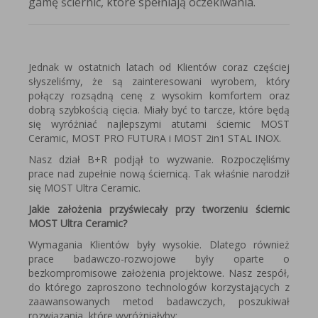
gamę ściernic, które spełniają oczekiwania.
Jednak w ostatnich latach od Klientów coraz częściej
słyszeliśmy, że są zainteresowani wyrobem, który
połączy rozsądną cenę z wysokim komfortem oraz
dobrą szybkością cięcia. Miały być to tarcze, które będą
się wyróżniać najlepszymi atutami ściernic MOST
Ceramic, MOST PRO FUTURA i MOST 2in1 STAL INOX.
Nasz dział B+R podjął to wyzwanie. Rozpoczęliśmy
prace nad zupełnie nową ściernicą. Tak właśnie narodził
się MOST Ultra Ceramic.
Jakie założenia przyświecały przy tworzeniu ściernic
MOST Ultra Ceramic?
Wymagania Klientów były wysokie. Dlatego również
prace badawczo-rozwojowe były oparte o
bezkompromisowe założenia projektowe. Nasz zespół,
do którego zaproszono technologów korzystających z
zaawansowanych metod badawczych, poszukiwał
rozwiązania, które wyróżniałyby: