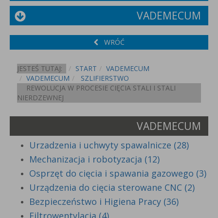
VADEMECUM
WRÓĆ
JESTEŚ TUTAJ:
START
VADEMECUM
VADEMECUM
SZLIFIERSTWO
REWOLUCJA W PROCESIE CIĘCIA STALI I STALI
NIERDZEWNEJ
VADEMECUM
Urzadzenia i uchwyty spawalnicze (28)
Mechanizacja i robotyzacja (12)
Osprzęt do cięcia i spawania gazowego (3)
Urządzenia do cięcia sterowane CNC (2)
Bezpieczeństwo i Higiena Pracy (36)
Filtrowentylacja (4)