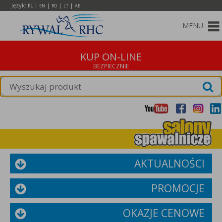
Język:
|
|
|
|
PL
EN
RO
LT
AE
MENU
KUP ON-LINE
AKTUALNOŚCI
PROMOCJE
OKAZJE CENOWE