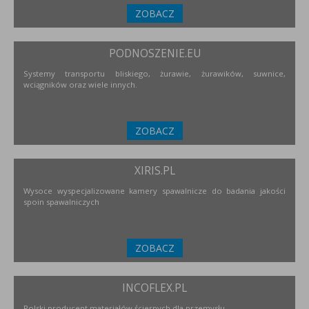
ZOBACZ
PODNOSZENIE.EU
Systemy transportu bliskiego, żurawie, żurawików, suwnice,
wciągników oraz wiele innych.
ZOBACZ
XIRIS.PL
Wysoce wyspecjalizowane kamery spawalnicze do badania jakości
spoin spawalniczych
ZOBACZ
INCOFLEX.PL
Polski producent materiałów ściernych dla przemysłu