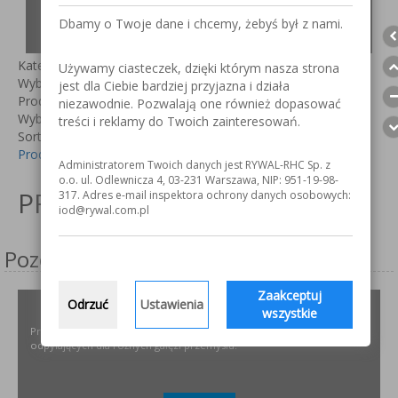
NOWOŚCI!
Dbamy o Twoje dane i chcemy, żebyś był z nami.
Kategorie:
Używamy ciasteczek, dzięki którym nasza strona
Wybierz kategorie
jest dla Ciebie bardziej przyjazna i działa
Producent:
niezawodnie. Pozwalają one również dopasować
Wybierz producenta
treści i reklamy do Twoich zainteresowań.
Sortuj według
Producent +/-
Administratorem Twoich danych jest RYWAL-RHC Sp. z
Nie znaleziono wpisu
o.o. ul. Odlewnicza 4, 03-231 Warszawa, NIP: 951-19-98-
PRODUKTY
317. Adres e-mail inspektora ochrony danych osobowych:
iod@rywal.com.pl
Pozostałe serwisy firmy
Zaakceptuj
Odrzuć
Ustawienia
ODPYLAMY.PL
wszystkie
Projektowanie i dobór, montaż, serwis instalacji i urządzeń
odpylających dla różnych gałęzi przemysłu.