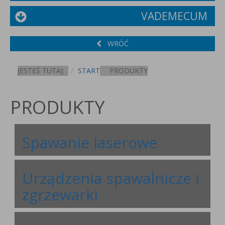
VADEMECUM
WRÓĆ
JESTEŚ TUTAJ:
START
PRODUKTY
PRODUKTY
Spawanie laserowe
Urządzenia spawalnicze i
zgrzewarki