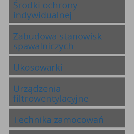
Środki ochrony
indywidualnej
Zabudowa stanowisk
spawalniczych
Ukosowarki
Urządzenia
filtrowentylacyjne
Technika zamocowań