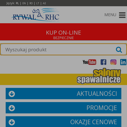
Język:
|
|
|
|
PL
EN
RO
LT
AE
MENU
KUP ON-LINE
AKTUALNOŚCI
PROMOCJE
OKAZJE CENOWE