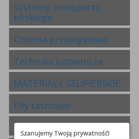
Systemy transportu
bliskiego
Chemia przemysłowa
Technika lutownicza
MATERIAŁY SZLIFIERSKIE
Piły taśmowe
Materiały spawalnicze
Szanujemy Twoją prywatność!