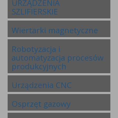
URZĄDZENIA
SZLIFIERSKIE
Wiertarki magnetyczne
Robotyzacja i
automatyzacja procesów
produkcyjnych
Urządzenia CNC
Osprzęt gazowy