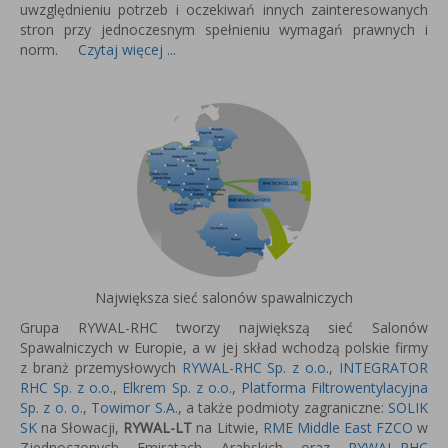
uwzględnieniu potrzeb i oczekiwań innych zainteresowanych
stron przy jednoczesnym spełnieniu wymagań prawnych i
norm.
Czytaj więcej ...
Największa sieć salonów spawalniczych
Grupa RYWAL-RHC tworzy największą sieć Salonów
Spawalniczych w Europie, a w jej skład wchodzą polskie firmy
z branż przemysłowych
RYWAL-RHC Sp. z o.o.
,
INTEGRATOR
RHC Sp. z o.o.
,
Elkrem Sp. z o.o.
,
Platforma Filtrowentylacyjna
Sp. z o. o.
,
Towimor S.A.
, a także podmioty zagraniczne:
SOLIK
SK
na Słowacji,
RYWAL-LT
na Litwie,
RME Middle East FZCO
w
Zjednoczonych Emiratach Arabskich oraz
RYWAL-RHC