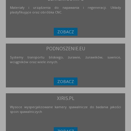
Materiały i urządzenia do napawania i regeneracji. Układy
plastyfikujące oraz obróbka CNC.
ZOBACZ
PODNOSZENIE.EU
Systemy transportu bliskiego, żurawie, żurawików, suwnice,
wciągników oraz wiele innych.
ZOBACZ
XIRIS.PL
Wysoce wyspecjalizowane kamery spawalnicze do badania jakości
spoin spawalniczych