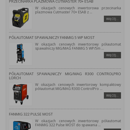
PRZECINARKA PLAZMOWA CUTMASTER 70+ ESAB
W okazjach cenowych inwertorowa przecinarka
plazmowa Cutmaster 70+ ESAB z
...
WIĘCEJ…
PÓŁAUTOMAT SPAWALNICZY FANMIG 5 WP MOST
W okazjach cenowych inwertorowy półautomat
spawalniczy MIG/MAG FANMIG 5 WP/5m
...
WIĘCEJ…
PÓŁAUTOMAT SPAWALNICZY MIG/MAG R300 CONTROLPRO
LORCH
W okazjach cenowych inwertorowy kompaktowy
półautomat MIG/MAG R300 ControlPro
...
WIĘCEJ…
FANMIG 322 PULSE MOST
W okazjach cenowych inwertorowy półautomat
FANMIG 322 Pulse MOST do spawania
...