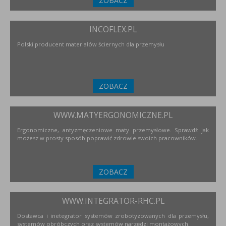
ZOBACZ
INCOFLEX.PL
Polski producent materiałów ściernych dla przemysłu
ZOBACZ
WWW.MATYERGONOMICZNE.PL
Ergonomiczne, antyzmęczeniowe maty przemysłowe. Sprawdź jak
możesz w prosty sposób poprawić zdrowie swoich pracowników.
ZOBACZ
WWW.INTEGRATOR-RHC.PL
Dostawca i inetegrator systemów zrobotyzowanych dla przemysłu,
systemów obróbczych oraz systemów narzędzi montażowych.