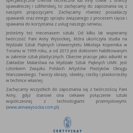
specjalistyczna chemia techniczna lub inny towar z branży
spawalniczej i szlifierskiej, to zachęcamy do zapoznania się z
naszymi propozycjami. Zachęcamy również posiadaczy
spawarek oraz innego sprzętu związanego z procesem cięcia i
spawania do korzystania z usług naszego serwisu.
Jesteśmy też mecenasem sztuki. Od kilku lat wspieramy
twórczość Pani Anny Wysockiej, która u
kończyła studia na
Wydziale Sztuk Pięknych Uniwersytetu Mikołaja Kopernika w
Toruniu w 1999 roku, a od 2013 jest
doktorem habilitowanym
w zakresie sztuk plastycznych.
Obecnie pracuje jako adiunkt w
Zakładzie Malarstwa na Wydziale Sztuk Pięknych UMK.
Jest
członkiem Związku Polskich Artystów Plastyków Okręgu
Warszawskiego.
Tworzy obrazy, obiekty, rzeźby i płaskorzeźby
w technice własnej.
Zachęcamy wszystkich do zapoznania się z twórczością Pani
Anny, gdyż stanowi ona ciekawe połączenie sztuki
współczesnej z technologiami przemysłowymi.
(
www.annawysocka.com.pl
).