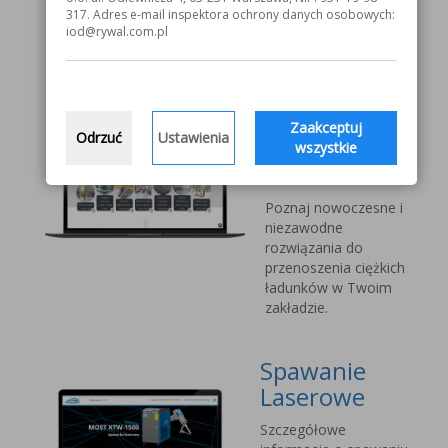
V1000 MOST
317. Adres e-mail inspektora ochrony danych osobowych:
iod@rywal.com.pl
Systemy
transportu
bliskiego
Zaakceptuj
Odrzuć
Ustawienia
Vetter Kran
wszystkie
Technik
Poznaj nowoczesne i
niezawodne
rozwiązania do
przenoszenia ciężkich
ładunków w Twoim
zakładzie.
Spawanie
Laserowe
Szczegółowe