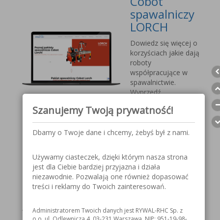
Cobot
spawalniczy
LORCH
Dowiedz się więcej o
korzyściach jakie dają
roboty
współpracujące w
spawalnictwie.
Wyprzedź
konkurencję, sprostaj
Szanujemy Twoją prywatność!
nadchodzącym
wyzwaniom.
Dbamy o Twoje dane i chcemy, żebyś był z nami.
Przyłbica
Używamy ciasteczek, dzięki którym nasza strona
spawalnicza
jest dla Ciebie bardziej przyjazna i działa
V1000 MOST
niezawodnie. Pozwalają one również dopasować
treści i reklamy do Twoich zainteresowań.
Szczegółowe
informacje o
Administratorem Twoich danych jest RYWAL-RHC Sp. z
przyłbicy spawalniczej
o.o. ul. Odlewnicza 4, 03-231 Warszawa, NIP: 951-19-98-