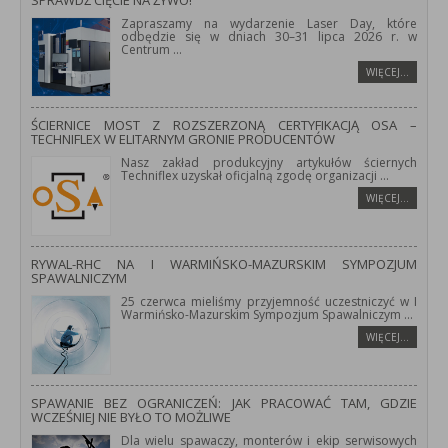
SPRAWDŹ CIĘCIE NA ŻYWO!
Zapraszamy na wydarzenie Laser Day, które
odbędzie się w dniach 30–31 lipca 2026 r. w
Centrum
...
WIĘCEJ…
ŚCIERNICE MOST Z ROZSZERZONĄ CERTYFIKACJĄ OSA –
TECHNIFLEX W ELITARNYM GRONIE PRODUCENTÓW
Nasz zakład produkcyjny artykułów ściernych
Techniflex uzyskał oficjalną zgodę organizacji
...
WIĘCEJ…
RYWAL-RHC NA I WARMIŃSKO-MAZURSKIM SYMPOZJUM
SPAWALNICZYM
25 czerwca mieliśmy przyjemność uczestniczyć w I
Warmińsko-Mazurskim Sympozjum Spawalniczym
...
WIĘCEJ…
SPAWANIE BEZ OGRANICZEŃ: JAK PRACOWAĆ TAM, GDZIE
WCZEŚNIEJ NIE BYŁO TO MOŻLIWE
Dla wielu spawaczy, monterów i ekip serwisowych