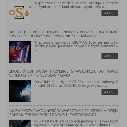
Współczesne narzędzia ścierne pracują z bardzo
dużymi prędkościami obwodowymi, często
...
WIĘCEJ…
MB EVO PRO ABICOR BINZEL – NOWY STANDARD ERGONOMII I
TRWAŁOŚCI UCHWYTÓW SPAWALNICZYCH MIG/MAG
W procesie spawania MIG/MAG liczy się nie tylko
źródło prądu. Jednym z najważniejszych elementów
...
WIĘCEJ…
ZMODERNIZUJ SWOJĄ PRZYŁBICĘ SPAWALNICZĄ DO NOWEJ
GENERACJI 3M™ SPEEDGLAS™ G5-03
Seria 3M™ Speedglas™ G5-03 to następca kultowych
modeli 9100 oraz 9002NC. Oferuje większe
...
WIĘCEJ…
JAK ZWIĘKSZYĆ WYDAJNOŚĆ W WARSZTACIE SZLIFIERSKIM DZIĘKI
JEDNEMU TYPOWI DYSKU DO WIELU ZASTOSOWAŃ?
W warsztatach szlifierskiech jednym z największych
wyzwań nie jest brak narzędzi, ale ich nadmiar i
...