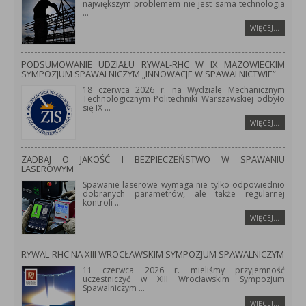
największym problemem nie jest sama technologia
...
WIĘCEJ…
PODSUMOWANIE UDZIAŁU RYWAL-RHC W IX MAZOWIECKIM
SYMPOZJUM SPAWALNICZYM „INNOWACJE W SPAWALNICTWIE”
18 czerwca 2026 r. na Wydziale Mechanicznym
Technologicznym Politechniki Warszawskiej odbyło
się IX
...
WIĘCEJ…
ZADBAJ O JAKOŚĆ I BEZPIECZEŃSTWO W SPAWANIU
LASEROWYM
Spawanie laserowe wymaga nie tylko odpowiednio
dobranych parametrów, ale także regularnej
kontroli
...
WIĘCEJ…
RYWAL-RHC NA XIII WROCŁAWSKIM SYMPOZJUM SPAWALNICZYM
11 czerwca 2026 r. mieliśmy przyjemność
uczestniczyć w XIII Wrocławskim Sympozjum
Spawalniczym
...
WIĘCEJ…