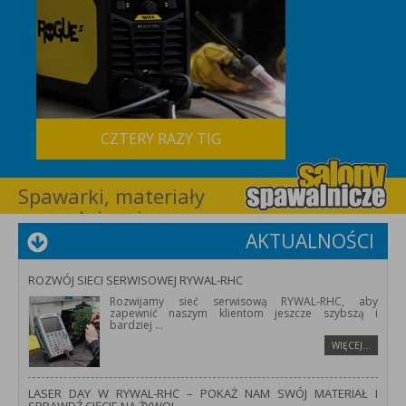
CZTERY RAZY TIG
Spawarki, materiały
spawalnicze i
wyposażenie dla
AKTUALNOŚCI
spawalnictwa –
RYWAL-RHC
ROZWÓJ SIECI SERWISOWEJ RYWAL-RHC
Rozwijamy sieć serwisową RYWAL-RHC, aby
zapewnić naszym klientom jeszcze szybszą i
bardziej
...
WIĘCEJ…
LASER DAY W RYWAL-RHC – POKAŻ NAM SWÓJ MATERIAŁ I