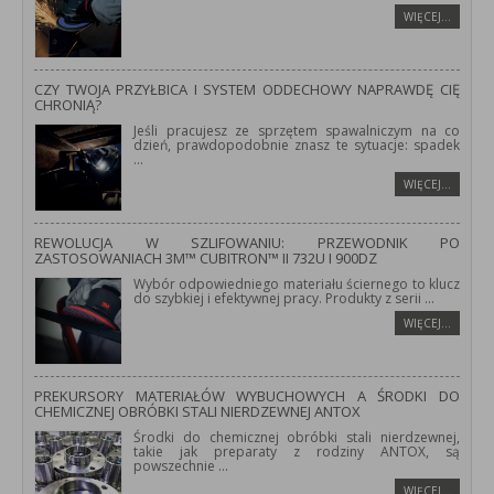
WIĘCEJ…
CZY TWOJA PRZYŁBICA I SYSTEM ODDECHOWY NAPRAWDĘ CIĘ
CHRONIĄ?
Jeśli pracujesz ze sprzętem spawalniczym na co
dzień, prawdopodobnie znasz te sytuacje: spadek
...
WIĘCEJ…
REWOLUCJA W SZLIFOWANIU: PRZEWODNIK PO
ZASTOSOWANIACH 3M™ CUBITRON™ II 732U I 900DZ
Wybór odpowiedniego materiału ściernego to klucz
do szybkiej i efektywnej pracy. Produkty z serii
...
WIĘCEJ…
PREKURSORY MATERIAŁÓW WYBUCHOWYCH A ŚRODKI DO
CHEMICZNEJ OBRÓBKI STALI NIERDZEWNEJ ANTOX
Środki do chemicznej obróbki stali nierdzewnej,
takie jak preparaty z rodziny ANTOX, są
powszechnie
...
WIĘCEJ…