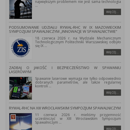
największym problemem nie jest sama technologia
...
WIĘCEJ…
PODSUMOWANIE UDZIAŁU RYWAL-RHC W IX MAZOWIECKIM
SYMPOZJUM SPAWALNICZYM „INNOWACJE W SPAWALNICTWIE”
18 czerwca 2026 r. na Wydziale Mechanicznym
Technologicznym Politechniki Warszawskiej odbyło
się IX
...
WIĘCEJ…
ZADBAJ O JAKOŚĆ I BEZPIECZEŃSTWO W SPAWANIU
LASEROWYM
Spawanie laserowe wymaga nie tylko odpowiednio
dobranych parametrów, ale także regularnej
kontroli
...
WIĘCEJ…
RYWAL-RHC NA XIII WROCŁAWSKIM SYMPOZJUM SPAWALNICZYM
11 czerwca 2026 r. mieliśmy przyjemność
uczestniczyć w XIII Wrocławskim Sympozjum
Spawalniczym
...
WIĘCEJ…