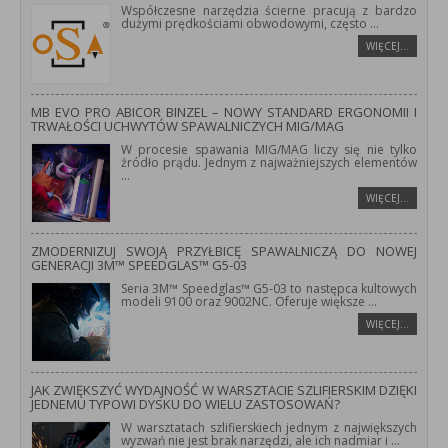
Współczesne narzędzia ścierne pracują z bardzo
dużymi prędkościami obwodowymi, często
...
WIĘCEJ…
MB EVO PRO ABICOR BINZEL – NOWY STANDARD ERGONOMII I
TRWAŁOŚCI UCHWYTÓW SPAWALNICZYCH MIG/MAG
W procesie spawania MIG/MAG liczy się nie tylko
źródło prądu. Jednym z najważniejszych elementów
...
WIĘCEJ…
ZMODERNIZUJ SWOJĄ PRZYŁBICĘ SPAWALNICZĄ DO NOWEJ
GENERACJI 3M™ SPEEDGLAS™ G5-03
Seria 3M™ Speedglas™ G5-03 to następca kultowych
modeli 9100 oraz 9002NC. Oferuje większe
...
WIĘCEJ…
JAK ZWIĘKSZYĆ WYDAJNOŚĆ W WARSZTACIE SZLIFIERSKIM DZIĘKI
JEDNEMU TYPOWI DYSKU DO WIELU ZASTOSOWAŃ?
W warsztatach szlifierskiech jednym z największych
wyzwań nie jest brak narzędzi, ale ich nadmiar i
...