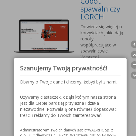
Cobot
spawalniczy
LORCH
Dowiedz się więcej o
korzyściach jakie dają
roboty
współpracujące w
spawalnictwie.
Wyprzedź
konkurencję, sprostaj
Szanujemy Twoją prywatność!
nadchodzącym
wyzwaniom.
Dbamy o Twoje dane i chcemy, żebyś był z nami.
Przyłbica
Używamy ciasteczek, dzięki którym nasza strona
spawalnicza
jest dla Ciebie bardziej przyjazna i działa
V1000 MOST
niezawodnie. Pozwalają one również dopasować
treści i reklamy do Twoich zainteresowań.
Szczegółowe
informacje o
Administratorem Twoich danych jest RYWAL-RHC Sp. z
przyłbicy spawalniczej
o.o. ul. Odlewnicza 4, 03-231 Warszawa, NIP: 951-19-98-