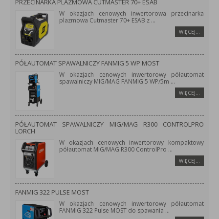
PRZECINARKA PLAZMOWA CUTMASTER 70+ ESAB
W okazjach cenowych inwertorowa przecinarka
plazmowa Cutmaster 70+ ESAB z
...
WIĘCEJ…
PÓŁAUTOMAT SPAWALNICZY FANMIG 5 WP MOST
W okazjach cenowych inwertorowy półautomat
spawalniczy MIG/MAG FANMIG 5 WP/5m
...
WIĘCEJ…
PÓŁAUTOMAT SPAWALNICZY MIG/MAG R300 CONTROLPRO
LORCH
W okazjach cenowych inwertorowy kompaktowy
półautomat MIG/MAG R300 ControlPro
...
WIĘCEJ…
FANMIG 322 PULSE MOST
W okazjach cenowych inwertorowy półautomat
FANMIG 322 Pulse MOST do spawania
...