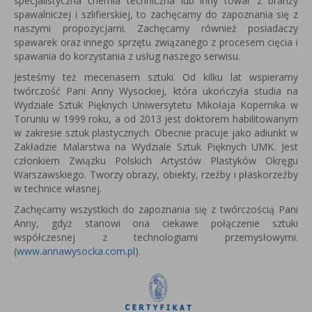
specjalistyczna chemia techniczna lub inny towar z branży
spawalniczej i szlifierskiej, to zachęcamy do zapoznania się z
naszymi propozycjami. Zachęcamy również posiadaczy
spawarek oraz innego sprzętu związanego z procesem cięcia i
spawania do korzystania z usług naszego serwisu.
Jesteśmy też mecenasem sztuki. Od kilku lat wspieramy
twórczość Pani Anny Wysockiej, która u
kończyła studia na
Wydziale Sztuk Pięknych Uniwersytetu Mikołaja Kopernika w
Toruniu w 1999 roku, a od 2013 jest
doktorem habilitowanym
w zakresie sztuk plastycznych.
Obecnie pracuje jako adiunkt w
Zakładzie Malarstwa na Wydziale Sztuk Pięknych UMK.
Jest
członkiem Związku Polskich Artystów Plastyków Okręgu
Warszawskiego.
Tworzy obrazy, obiekty, rzeźby i płaskorzeźby
w technice własnej.
Zachęcamy wszystkich do zapoznania się z twórczością Pani
Anny, gdyż stanowi ona ciekawe połączenie sztuki
współczesnej z technologiami przemysłowymi.
(
www.annawysocka.com.pl
).