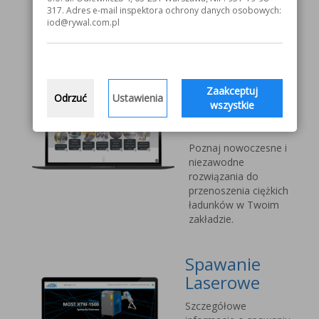
V1000 MOST
317. Adres e-mail inspektora ochrony danych osobowych:
iod@rywal.com.pl
Systemy
transportu
bliskiego
Zaakceptuj
Odrzuć
Ustawienia
Vetter Kran
wszystkie
Technik
Poznaj nowoczesne i
niezawodne
rozwiązania do
przenoszenia ciężkich
ładunków w Twoim
zakładzie.
Spawanie
Laserowe
Szczegółowe