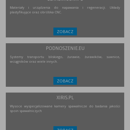
Materiały i urządzenia do napawania i regeneracji. Układy
plastyfikujące oraz obróbka CNC.
ZOBACZ
PODNOSZENIE.EU
Systemy transportu bliskiego, żurawie, żurawików, suwnice,
wciągników oraz wiele innych.
ZOBACZ
XIRIS.PL
Wysoce wyspecjalizowane kamery spawalnicze do badania jakości
spoin spawalniczych