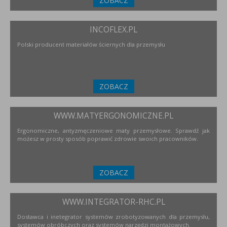
ZOBACZ
INCOFLEX.PL
Polski producent materiałów ściernych dla przemysłu
ZOBACZ
WWW.MATYERGONOMICZNE.PL
Ergonomiczne, antyzmęczeniowe maty przemysłowe. Sprawdź jak
możesz w prosty sposób poprawić zdrowie swoich pracowników.
ZOBACZ
WWW.INTEGRATOR-RHC.PL
Dostawca i inetegrator systemów zrobotyzowanych dla przemysłu,
systemów obróbczych oraz systemów narzędzi montażowych.