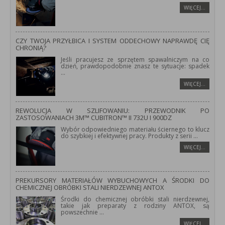
WIĘCEJ…
CZY TWOJA PRZYŁBICA I SYSTEM ODDECHOWY NAPRAWDĘ CIĘ
CHRONIĄ?
Jeśli pracujesz ze sprzętem spawalniczym na co
dzień, prawdopodobnie znasz te sytuacje: spadek
...
WIĘCEJ…
REWOLUCJA W SZLIFOWANIU: PRZEWODNIK PO
ZASTOSOWANIACH 3M™ CUBITRON™ II 732U I 900DZ
Wybór odpowiedniego materiału ściernego to klucz
do szybkiej i efektywnej pracy. Produkty z serii
...
WIĘCEJ…
PREKURSORY MATERIAŁÓW WYBUCHOWYCH A ŚRODKI DO
CHEMICZNEJ OBRÓBKI STALI NIERDZEWNEJ ANTOX
Środki do chemicznej obróbki stali nierdzewnej,
takie jak preparaty z rodziny ANTOX, są
powszechnie
...
WIĘCEJ…