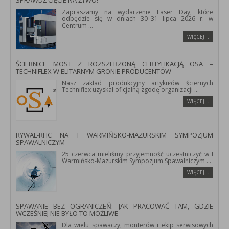
SPRAWDŹ CIĘCIE NA ŻYWO!
Zapraszamy na wydarzenie Laser Day, które
odbędzie się w dniach 30–31 lipca 2026 r. w
Centrum
...
WIĘCEJ…
ŚCIERNICE MOST Z ROZSZERZONĄ CERTYFIKACJĄ OSA –
TECHNIFLEX W ELITARNYM GRONIE PRODUCENTÓW
Nasz zakład produkcyjny artykułów ściernych
Techniflex uzyskał oficjalną zgodę organizacji
...
WIĘCEJ…
RYWAL-RHC NA I WARMIŃSKO-MAZURSKIM SYMPOZJUM
SPAWALNICZYM
25 czerwca mieliśmy przyjemność uczestniczyć w I
Warmińsko-Mazurskim Sympozjum Spawalniczym
...
WIĘCEJ…
SPAWANIE BEZ OGRANICZEŃ: JAK PRACOWAĆ TAM, GDZIE
WCZEŚNIEJ NIE BYŁO TO MOŻLIWE
Dla wielu spawaczy, monterów i ekip serwisowych