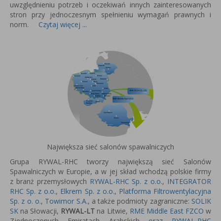
uwzględnieniu potrzeb i oczekiwań innych zainteresowanych
stron przy jednoczesnym spełnieniu wymagań prawnych i
norm.
Czytaj więcej ...
Największa sieć salonów spawalniczych
Grupa RYWAL-RHC tworzy największą sieć Salonów
Spawalniczych w Europie, a w jej skład wchodzą polskie firmy
z branż przemysłowych
RYWAL-RHC Sp. z o.o.
,
INTEGRATOR
RHC Sp. z o.o.
,
Elkrem Sp. z o.o.
,
Platforma Filtrowentylacyjna
Sp. z o. o.
,
Towimor S.A.
, a także podmioty zagraniczne:
SOLIK
SK
na Słowacji,
RYWAL-LT
na Litwie,
RME Middle East FZCO
w
Zjednoczonych Emiratach Arabskich oraz
RYWAL-RHC