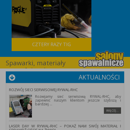
CZTERY RAZY TIG
Spawarki, materiały
spawalnicze i
wyposażenie dla
AKTUALNOŚCI
spawalnictwa –
RYWAL-RHC
ROZWÓJ SIECI SERWISOWEJ RYWAL-RHC
Rozwijamy sieć serwisową RYWAL-RHC, aby
zapewnić naszym klientom jeszcze szybszą i
bardziej
...
WIĘCEJ…
LASER DAY W RYWAL-RHC – POKAŻ NAM SWÓJ MATERIAŁ I