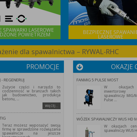
E SPAWARKI LASEROWE
BEZPIECZNE SPAWANI
DZONE POWIETRZEM
LASEROWE
sażenie dla spawalnictwa – RYWAL-RHC
PROMOCJE
OKAZJE
J - REGENERUJ
FANMIG 5 PULSE MOST
Zużycie części i narzędzi to
W okazjach
codzienność w branżach takich
inwertorowy 
jak budownictwo, produkcja
spawalniczy MIG
betonu,
...
Pulse
...
WIĘCEJ…
TIG
WÓZEK SPAWALNICZY WUS HD 
Teraz możesz wyposażyć swoją
W okazjach cen
firmę w sprawdzone rozwiązania
spawalniczy WUS 
spawalnicze na jeszcze