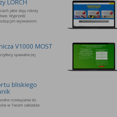
czy LORCH
ciach jakie dają roboty
twie. Wyprzedź
chodzącym wyzwaniom.
lnicza V1000 MOST
rzyłbicy spawalniczej
rtu bliskiego
hnik
wodne rozwiązania do
nków w Twoim zakładzie.