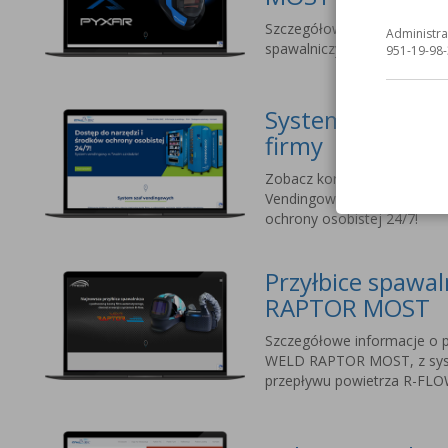
Szczegółowe informacje o na
Administra
spawalniczych dla profesjo
951-19-98-
Systemy vending
firmy
Zobacz korzyści ze stosow
Vendingowych MOST. Dostęp
ochrony osobistej 24/7!
Przyłbice spawa
RAPTOR MOST
Szczegółowe informacje o p
WELD RAPTOR MOST, z sy
przepływu powietrza R-FLO