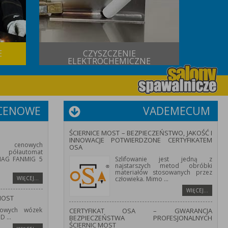
E
CZYSZCZENIE
USŁUG
ELEKTROCHEMICZNE
 CENOWE
VADEMECUM
ŚCIERNICE MOST – BEZPIECZEŃSTWO, JAKOŚĆ I
INNOWACJE POTWIERDZONE CERTYFIKATEM
 cenowych
OSA
półautomat
/MAG FANMIG 5
Szlifowanie jest jedną z
najstarszych metod obróbki
materiałów stosowanych przez
WIĘCEJ…
człowieka. Mimo
...
WIĘCEJ…
MOST
owych wózek
CERTYFIKAT OSA – GWARANCJA
HD
...
BEZPIECZEŃSTWA PROFESJONALNYCH
ŚCIERNIC MOST