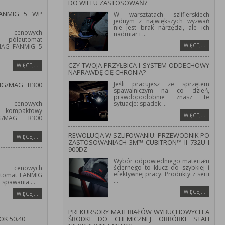
DO WIELU ZASTOSOWAŃ?
FANMIG 5 WP
W warsztatach szlifierskiech
jednym z największych wyzwań
nie jest brak narzędzi, ale ich
 cenowych
nadmiar i
...
półautomat
WIĘCEJ…
/MAG FANMIG 5
CZY TWOJA PRZYŁBICA I SYSTEM ODDECHOWY
WIĘCEJ…
NAPRAWDĘ CIĘ CHRONIĄ?
Jeśli pracujesz ze sprzętem
IG/MAG R300
spawalniczym na co dzień,
prawdopodobnie znasz te
 cenowych
sytuacje: spadek
...
kompaktowy
WIĘCEJ…
IG/MAG R300
REWOLUCJA W SZLIFOWANIU: PRZEWODNIK PO
WIĘCEJ…
ZASTOSOWANIACH 3M™ CUBITRON™ II 732U I
900DZ
Wybór odpowiedniego materiału
ściernego to klucz do szybkiej i
 cenowych
efektywnej pracy. Produkty z serii
utomat FANMIG
...
o spawania
...
WIĘCEJ…
WIĘCEJ…
PREKURSORY MATERIAŁÓW WYBUCHOWYCH A
OK 50.40
ŚRODKI DO CHEMICZNEJ OBRÓBKI STALI