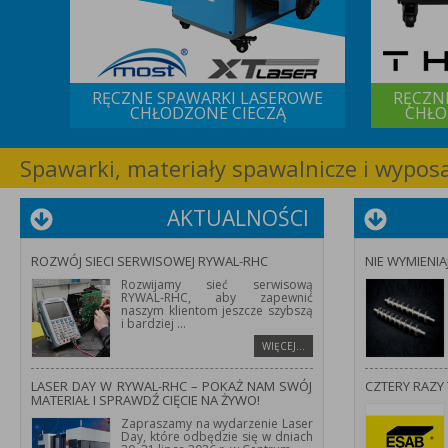
 IQS
RĘCZNE SPAWARKI LASEROWE
RĘCZN
CHŁODZONE CIECZĄ
CHŁO
Spawarki, materiały spawalnicze i wypo
AKTUALNOŚCI
ROZWÓJ SIECI SERWISOWEJ RYWAL-RHC
NIE WYMIENIA
Rozwijamy sieć serwisową
RYWAL-RHC, aby zapewnić
naszym klientom jeszcze szybszą
i bardziej
...
WIĘCEJ…
LASER DAY W RYWAL-RHC – POKAŻ NAM SWÓJ
CZTERY RAZY 
MATERIAŁ I SPRAWDŹ CIĘCIE NA ŻYWO!
Zapraszamy na wydarzenie Laser
Day, które odbędzie się w dniach