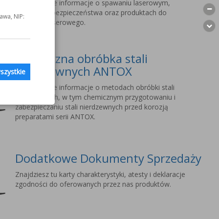
Szczegółowe informacje o spawaniu laserowym,
wymogach bezpieczeństwa oraz produktach do
awa, NIP:
spawania laserowego.
Chemiczna obróbka stali
nierdzewnych ANTOX
szystkie
Szczegółowe informacje o metodach obróbki stali
nierdzewnych, w tym chemicznym przygotowaniu i
zabezpieczaniu stali nierdzewnych przed korozją
preparatami serii ANTOX.
Dodatkowe Dokumenty Sprzedaży
Znajdziesz tu karty charakterystyki, atesty i deklaracje
zgodności do oferowanych przez nas produktów.