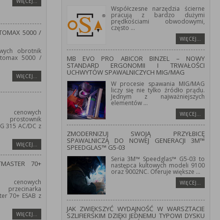
WIĘCEJ…
Współczesne narzędzia ścierne
pracują z bardzo dużymi
prędkościami obwodowymi,
często
...
OMAX 5000 /
WIĘCEJ…
wych obrotnik
tomax 5000 /
MB EVO PRO ABICOR BINZEL – NOWY
STANDARD ERGONOMII I TRWAŁOŚCI
UCHWYTÓW SPAWALNICZYCH MIG/MAG
WIĘCEJ…
W procesie spawania MIG/MAG
liczy się nie tylko źródło prądu.
Jednym z najważniejszych
elementów
...
 cenowych
WIĘCEJ…
prostownik
IG 315 AC/DC z
ZMODERNIZUJ SWOJĄ PRZYŁBICĘ
SPAWALNICZĄ DO NOWEJ GENERACJI 3M™
WIĘCEJ…
SPEEDGLAS™ G5-03
Seria 3M™ Speedglas™ G5-03 to
TMASTER 70+
następca kultowych modeli 9100
oraz 9002NC. Oferuje większe
...
 cenowych
WIĘCEJ…
przecinarka
er 70+ ESAB z
JAK ZWIĘKSZYĆ WYDAJNOŚĆ W WARSZTACIE
WIĘCEJ…
SZLIFIERSKIM DZIĘKI JEDNEMU TYPOWI DYSKU