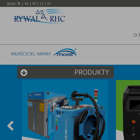
Język:
|
|
|
|
PL
EN
RO
LT
AE
O 
WŁAŚCICIEL MARKI
PRODUKTY