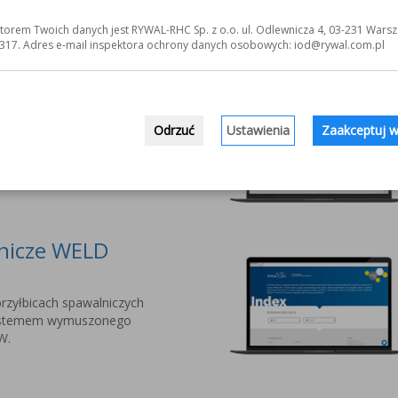
jnowszej serii przyłbic
torem Twoich danych jest RYWAL-RHC Sp. z o.o. ul. Odlewnicza 4, 03-231 Warsz
nalistów PYXAR MOST.
317. Adres e-mail inspektora ochrony danych osobowych: iod@rywal.com.pl
owe dla Twojej
Odrzuć
Ustawienia
Zaakceptuj w
ania Systemów
 do narzędzi i środków
lnicze WELD
rzyłbicach spawalniczych
stemem wymuszonego
W.