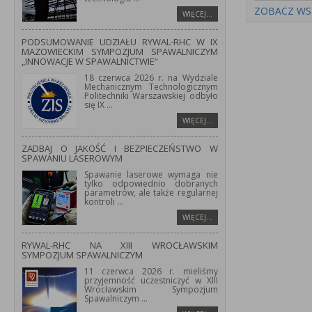
ZOBACZ WS
WIĘCEJ…
PODSUMOWANIE UDZIAŁU RYWAL-RHC W IX
MAZOWIECKIM SYMPOZJUM SPAWALNICZYM
„INNOWACJE W SPAWALNICTWIE”
18 czerwca 2026 r. na Wydziale
Mechanicznym Technologicznym
Politechniki Warszawskiej odbyło
się IX
...
WIĘCEJ…
ZADBAJ O JAKOŚĆ I BEZPIECZEŃSTWO W
SPAWANIU LASEROWYM
Spawanie laserowe wymaga nie
tylko odpowiednio dobranych
parametrów, ale także regularnej
kontroli
...
WIĘCEJ…
RYWAL-RHC NA XIII WROCŁAWSKIM
SYMPOZJUM SPAWALNICZYM
11 czerwca 2026 r. mieliśmy
przyjemność uczestniczyć w XIII
Wrocławskim Sympozjum
Spawalniczym
...