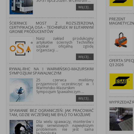
30–31 lipca 2026 r. w Centrum
...
WIĘCEJ…
PREZENT
ŚCIERNICE MOST Z ROZSZERZONĄ
MAGNETYCZ
CERTYFIKACJĄ OSA – TECHNIFLEX W ELITARNYM
GRONIE PRODUCENTÓW
Nasz zakład produkcyjny
artykułów ściernych Techniflex
uzyskał oficjalną zgodę
organizacji
...
WIĘCEJ…
OFERTA SPEC
Q3 2026
RYWAL-RHC NA I WARMIŃSKO-MAZURSKIM
SYMPOZJUM SPAWALNICZYM
25 czerwca mieliśmy
przyjemność uczestniczyć w I
Warmińsko-Mazurskim
Sympozjum Spawalniczym
...
WIĘCEJ…
WYPRZEDAŻ 
SPAWANIE BEZ OGRANICZEŃ: JAK PRACOWAĆ
TAM, GDZIE WCZEŚNIEJ NIE BYŁO TO MOŻLIWE
Dla wielu spawaczy, monterów i
ekip serwisowych największym
problemem nie jest sama
technologia
...