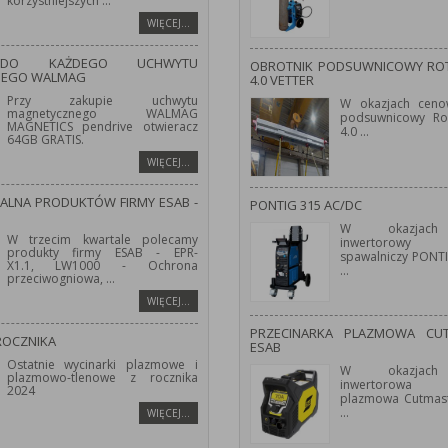
korzystniejszych
...
WIĘCEJ…
 DO KAŻDEGO UCHWYTU
OBROTNIK PODSUWNICOWY ROT
NEGO WALMAG
4.0 VETTER
Przy zakupie uchwytu
W okazjach ceno
magnetycznego WALMAG
podsuwnicowy Ro
MAGNETICS pendrive otwieracz
4.0
...
64GB GRATIS.
WIĘCEJ…
JALNA PRODUKTÓW FIRMY ESAB -
PONTIG 315 AC/DC
W okazjach
W trzecim kwartale polecamy
inwertorowy 
produkty firmy ESAB - EPR-
spawalniczy PONT
X1.1, LW1000 - Ochrona
...
przeciwogniowa,
...
WIĘCEJ…
PRZECINARKA PLAZMOWA CU
ROCZNIKA
ESAB
Ostatnie wycinarki plazmowe i
W okazjach
plazmowo-tlenowe z rocznika
inwertorowa 
2024
plazmowa Cutmast
...
WIĘCEJ…