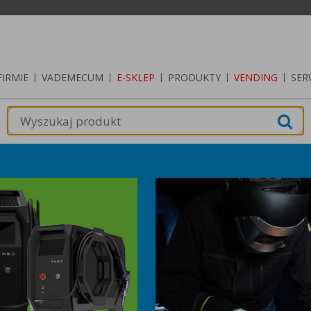
FIRMIE
|
VADEMECUM
|
E-SKLEP
|
PRODUKTY
|
VENDING
|
SER