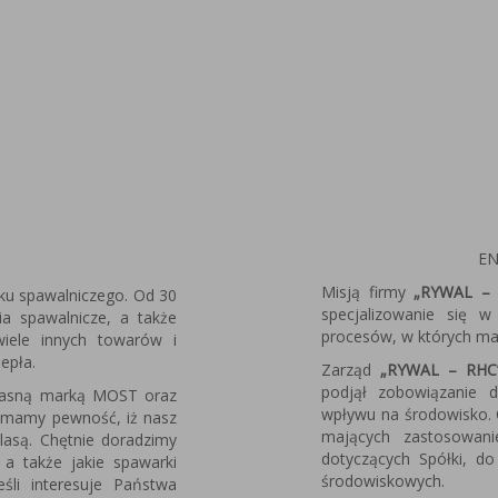
EN
Misją firmy
„RYWAL – 
ku spawalniczego. Od 30
specjalizowanie się 
nia spawalnicze, a także
procesów, w których ma 
 wiele innych towarów i
iepła.
Zarząd
„RYWAL – RHC
podjął zobowiązanie 
własną marką MOST oraz
wpływu na środowisko. 
 mamy pewność, iż nasz
mających zastosowan
lasą. Chętnie doradzimy
dotyczących Spółki, do
 a także jakie spawarki
środowiskowych.
śli interesuje Państwa