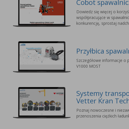
Cobot spawalni
Dowiedz się więcej o korzyś
współpracujące w spawalnic
konkurencję, sprostaj nad
Przyłbica spawa
Szczegółowe informacje o p
V1000 MOST
Systemy transpo
Vetter Kran Tec
Poznaj nowoczesne i nieza
przenoszenia ciężkich ładu