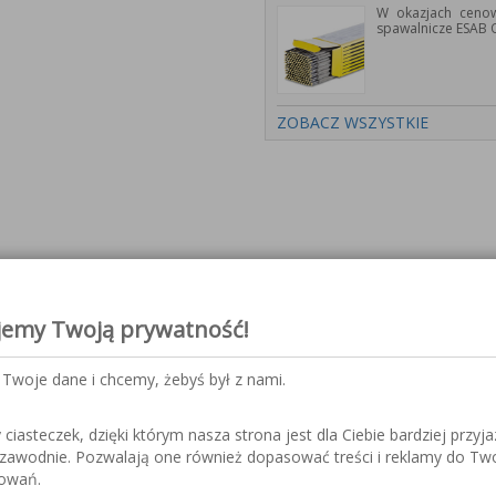
W okazjach cenow
spawalnicze ESAB 
ZOBACZ WSZYSTKIE
trony wybranych produktów ora
jemy Twoją prywatność!
Twoje dane i chcemy, żebyś był z nami.
iasteczek, dzięki którym nasza strona jest dla Ciebie bardziej przyja
nicze serii PYXAR
ezawodnie. Pozwalają one również dopasować treści i reklamy do Tw
sowań.