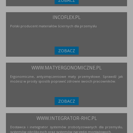
ZOBACZ
INCOFLEX.PL
Polski producent materiałów ściernych dla przemysłu
ZOBACZ
WWW.MATYERGONOMICZNE.PL
Ergonomiczne, antyzmęczeniowe maty przemysłowe. Sprawdź jak
możesz w prosty sposób poprawić zdrowie swoich pracowników.
ZOBACZ
WWW.INTEGRATOR-RHC.PL
Dostawca i inetegrator systemów zrobotyzowanych dla przemysłu,
systemów obróbczych oraz systemów narzędzi montażowych.