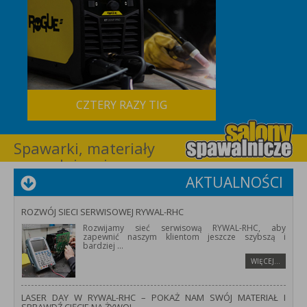
CZTERY RAZY TIG
Spawarki, materiały
spawalnicze i
wyposażenie dla
AKTUALNOŚCI
spawalnictwa –
RYWAL-RHC
ROZWÓJ SIECI SERWISOWEJ RYWAL-RHC
Rozwijamy sieć serwisową RYWAL-RHC, aby
zapewnić naszym klientom jeszcze szybszą i
bardziej
...
WIĘCEJ…
LASER DAY W RYWAL-RHC – POKAŻ NAM SWÓJ MATERIAŁ I