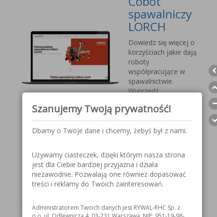
Cobot
spawalniczy
LORCH
Dowiedz się więcej o
korzyściach jakie dają
roboty
współpracujące w
spawalnictwie.
Wyprzedź
konkurencję, sprostaj
Szanujemy Twoją prywatność!
nadchodzącym
wyzwaniom.
Dbamy o Twoje dane i chcemy, żebyś był z nami.
Przyłbica
Używamy ciasteczek, dzięki którym nasza strona
spawalnicza
jest dla Ciebie bardziej przyjazna i działa
V1000 MOST
niezawodnie. Pozwalają one również dopasować
treści i reklamy do Twoich zainteresowań.
Szczegółowe
informacje o
Administratorem Twoich danych jest RYWAL-RHC Sp. z
przyłbicy spawalniczej
o.o. ul. Odlewnicza 4, 03-231 Warszawa, NIP: 951-19-98-