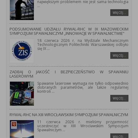
największym problemem nie jest sama technologia
...
WIĘCEJ…
PODSUMOWANIE UDZIAŁU RYWAL-RHC W IX MAZOWIECKIM
SYMPOZJUM SPAWALNICZYM „INNOWACJE W SPAWALNICTWIE”
18 czerwca 2026 r. na Wydziale Mechanicznym
Technologicznym Politechniki Warszawskiej odbyło
się IX
...
WIĘCEJ…
ZADBAJ O JAKOŚĆ I BEZPIECZEŃSTWO W SPAWANIU
LASEROWYM
Spawanie laserowe wymaga nie tylko odpowiednio
dobranych parametrów, ale także regularnej
kontroli
...
WIĘCEJ…
RYWAL-RHC NA XIII WROCŁAWSKIM SYMPOZJUM SPAWALNICZYM
11 czerwca 2026 r. mieliśmy przyjemność
uczestniczyć w XIII Wrocławskim Sympozjum
Spawalniczym
...
WIĘCEJ…