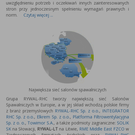
uwzględnieniu potrzeb i oczekiwań innych zainteresowanych
stron przy jednoczesnym spełnieniu wymagań prawnych i
norm.
Czytaj więcej ...
Największa sieć salonów spawalniczych
Grupa RYWAL-RHC tworzy największą sieć Salonów
Spawalniczych w Europie, a w jej skład wchodzą polskie firmy
z branż przemysłowych
RYWAL-RHC Sp. z o.o.
,
INTEGRATOR
RHC Sp. z o.o.
,
Elkrem Sp. z o.o.
,
Platforma Filtrowentylacyjna
Sp. z o. o.
,
Towimor S.A.
, a także podmioty zagraniczne:
SOLIK
SK
na Słowacji,
RYWAL-LT
na Litwie,
RME Middle East FZCO
w
Zjednoczonych Emiratach Arabskich oraz
RYWAL-RHC