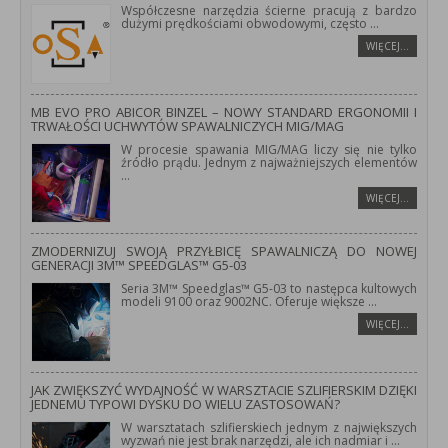
Współczesne narzędzia ścierne pracują z bardzo
dużymi prędkościami obwodowymi, często
...
WIĘCEJ…
MB EVO PRO ABICOR BINZEL – NOWY STANDARD ERGONOMII I
TRWAŁOŚCI UCHWYTÓW SPAWALNICZYCH MIG/MAG
W procesie spawania MIG/MAG liczy się nie tylko
źródło prądu. Jednym z najważniejszych elementów
...
WIĘCEJ…
ZMODERNIZUJ SWOJĄ PRZYŁBICĘ SPAWALNICZĄ DO NOWEJ
GENERACJI 3M™ SPEEDGLAS™ G5-03
Seria 3M™ Speedglas™ G5-03 to następca kultowych
modeli 9100 oraz 9002NC. Oferuje większe
...
WIĘCEJ…
JAK ZWIĘKSZYĆ WYDAJNOŚĆ W WARSZTACIE SZLIFIERSKIM DZIĘKI
JEDNEMU TYPOWI DYSKU DO WIELU ZASTOSOWAŃ?
W warsztatach szlifierskiech jednym z największych
wyzwań nie jest brak narzędzi, ale ich nadmiar i
...