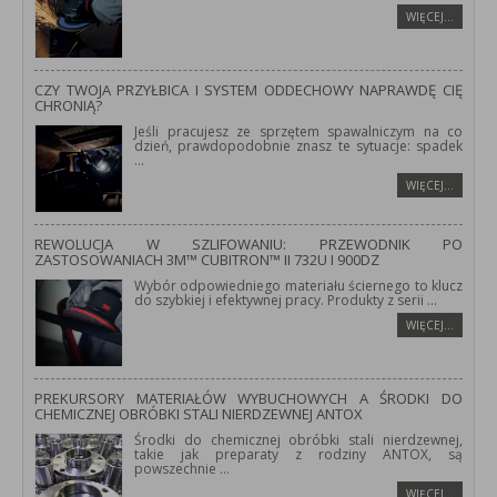
WIĘCEJ…
CZY TWOJA PRZYŁBICA I SYSTEM ODDECHOWY NAPRAWDĘ CIĘ
CHRONIĄ?
Jeśli pracujesz ze sprzętem spawalniczym na co
dzień, prawdopodobnie znasz te sytuacje: spadek
...
WIĘCEJ…
REWOLUCJA W SZLIFOWANIU: PRZEWODNIK PO
ZASTOSOWANIACH 3M™ CUBITRON™ II 732U I 900DZ
Wybór odpowiedniego materiału ściernego to klucz
do szybkiej i efektywnej pracy. Produkty z serii
...
WIĘCEJ…
PREKURSORY MATERIAŁÓW WYBUCHOWYCH A ŚRODKI DO
CHEMICZNEJ OBRÓBKI STALI NIERDZEWNEJ ANTOX
Środki do chemicznej obróbki stali nierdzewnej,
takie jak preparaty z rodziny ANTOX, są
powszechnie
...
WIĘCEJ…