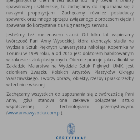
specjalistyczna chemia techniczna lub inny towar z branży
spawalniczej i szlifierskiej, to zachęcamy do zapoznania się z
naszymi propozycjami. Zachęcamy również posiadaczy
spawarek oraz innego sprzętu związanego z procesem cięcia i
spawania do korzystania z usług naszego serwisu.
Jesteśmy też mecenasem sztuki. Od kilku lat wspieramy
twórczość Pani Anny Wysockiej, która u
kończyła studia na
Wydziale Sztuk Pięknych Uniwersytetu Mikołaja Kopernika w
Toruniu w 1999 roku, a od 2013 jest
doktorem habilitowanym
w zakresie sztuk plastycznych.
Obecnie pracuje jako adiunkt w
Zakładzie Malarstwa na Wydziale Sztuk Pięknych UMK.
Jest
członkiem Związku Polskich Artystów Plastyków Okręgu
Warszawskiego.
Tworzy obrazy, obiekty, rzeźby i płaskorzeźby
w technice własnej.
Zachęcamy wszystkich do zapoznania się z twórczością Pani
Anny, gdyż stanowi ona ciekawe połączenie sztuki
współczesnej z technologiami przemysłowymi.
(
www.annawysocka.com.pl
).