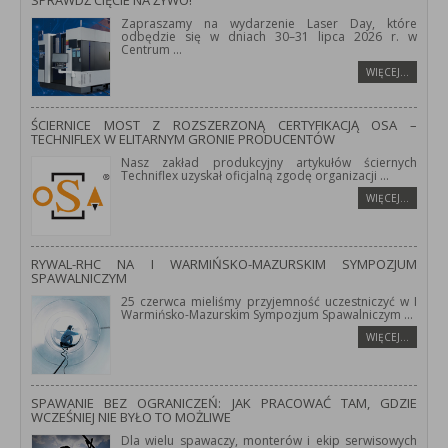
SPRAWDŹ CIĘCIE NA ŻYWO!
Zapraszamy na wydarzenie Laser Day, które
odbędzie się w dniach 30–31 lipca 2026 r. w
Centrum
...
WIĘCEJ…
ŚCIERNICE MOST Z ROZSZERZONĄ CERTYFIKACJĄ OSA –
TECHNIFLEX W ELITARNYM GRONIE PRODUCENTÓW
Nasz zakład produkcyjny artykułów ściernych
Techniflex uzyskał oficjalną zgodę organizacji
...
WIĘCEJ…
RYWAL-RHC NA I WARMIŃSKO-MAZURSKIM SYMPOZJUM
SPAWALNICZYM
25 czerwca mieliśmy przyjemność uczestniczyć w I
Warmińsko-Mazurskim Sympozjum Spawalniczym
...
WIĘCEJ…
SPAWANIE BEZ OGRANICZEŃ: JAK PRACOWAĆ TAM, GDZIE
WCZEŚNIEJ NIE BYŁO TO MOŻLIWE
Dla wielu spawaczy, monterów i ekip serwisowych