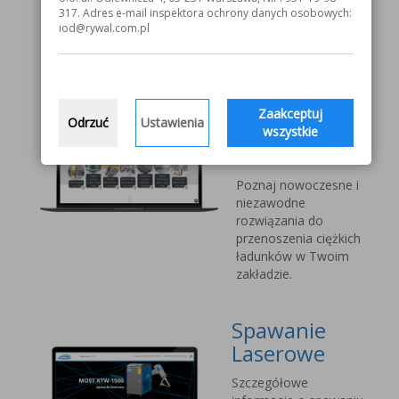
V1000 MOST
317. Adres e-mail inspektora ochrony danych osobowych:
iod@rywal.com.pl
Systemy
transportu
bliskiego
Zaakceptuj
Odrzuć
Ustawienia
Vetter Kran
wszystkie
Technik
Poznaj nowoczesne i
niezawodne
rozwiązania do
przenoszenia ciężkich
ładunków w Twoim
zakładzie.
Spawanie
Laserowe
Szczegółowe