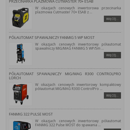
PRZECINARKA PLAZMOWA CUTMASTER 70+ ESAB
W okazjach cenowych inwertorowa przecinarka
plazmowa Cutmaster 70+ ESAB z
...
WIĘCEJ…
PÓŁAUTOMAT SPAWALNICZY FANMIG 5 WP MOST
W okazjach cenowych inwertorowy półautomat
spawalniczy MIG/MAG FANMIG 5 WP/5m
...
WIĘCEJ…
PÓŁAUTOMAT SPAWALNICZY MIG/MAG R300 CONTROLPRO
LORCH
W okazjach cenowych inwertorowy kompaktowy
półautomat MIG/MAG R300 ControlPro
...
WIĘCEJ…
FANMIG 322 PULSE MOST
W okazjach cenowych inwertorowy półautomat
FANMIG 322 Pulse MOST do spawania
...