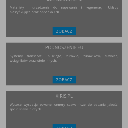
Materiały i urządzenia do napawania i regeneracji. Układy
plastyfikujące oraz obróbka CNC.
ZOBACZ
PODNOSZENIE.EU
Systemy transportu bliskiego, żurawie, żurawików, suwnice,
wciągników oraz wiele innych.
ZOBACZ
XIRIS.PL
Wysoce wyspecjalizowane kamery spawalnicze do badania jakości
spoin spawalniczych