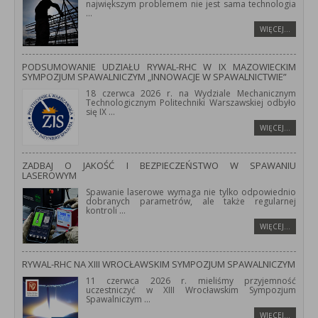
największym problemem nie jest sama technologia
...
WIĘCEJ…
PODSUMOWANIE UDZIAŁU RYWAL-RHC W IX MAZOWIECKIM
SYMPOZJUM SPAWALNICZYM „INNOWACJE W SPAWALNICTWIE”
18 czerwca 2026 r. na Wydziale Mechanicznym
Technologicznym Politechniki Warszawskiej odbyło
się IX
...
WIĘCEJ…
ZADBAJ O JAKOŚĆ I BEZPIECZEŃSTWO W SPAWANIU
LASEROWYM
Spawanie laserowe wymaga nie tylko odpowiednio
dobranych parametrów, ale także regularnej
kontroli
...
WIĘCEJ…
RYWAL-RHC NA XIII WROCŁAWSKIM SYMPOZJUM SPAWALNICZYM
11 czerwca 2026 r. mieliśmy przyjemność
uczestniczyć w XIII Wrocławskim Sympozjum
Spawalniczym
...
WIĘCEJ…