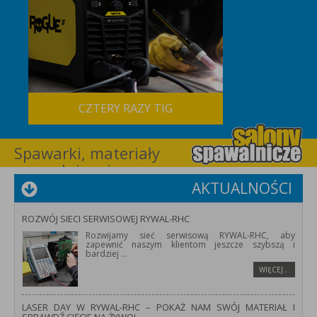
CZTERY RAZY TIG
Spawarki, materiały
spawalnicze i
wyposażenie dla
AKTUALNOŚCI
spawalnictwa –
RYWAL-RHC
ROZWÓJ SIECI SERWISOWEJ RYWAL-RHC
Rozwijamy sieć serwisową RYWAL-RHC, aby
zapewnić naszym klientom jeszcze szybszą i
bardziej
...
WIĘCEJ…
LASER DAY W RYWAL-RHC – POKAŻ NAM SWÓJ MATERIAŁ I