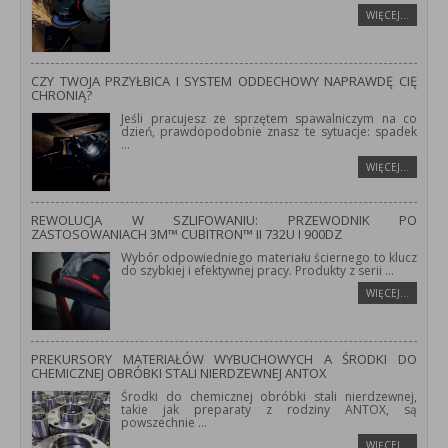
WIĘCEJ…
CZY TWOJA PRZYŁBICA I SYSTEM ODDECHOWY NAPRAWDĘ CIĘ
CHRONIĄ?
Jeśli pracujesz ze sprzętem spawalniczym na co
dzień, prawdopodobnie znasz te sytuacje: spadek
...
WIĘCEJ…
REWOLUCJA W SZLIFOWANIU: PRZEWODNIK PO
ZASTOSOWANIACH 3M™ CUBITRON™ II 732U I 900DZ
Wybór odpowiedniego materiału ściernego to klucz
do szybkiej i efektywnej pracy. Produkty z serii
...
WIĘCEJ…
PREKURSORY MATERIAŁÓW WYBUCHOWYCH A ŚRODKI DO
CHEMICZNEJ OBRÓBKI STALI NIERDZEWNEJ ANTOX
Środki do chemicznej obróbki stali nierdzewnej,
takie jak preparaty z rodziny ANTOX, są
powszechnie
...
WIĘCEJ…