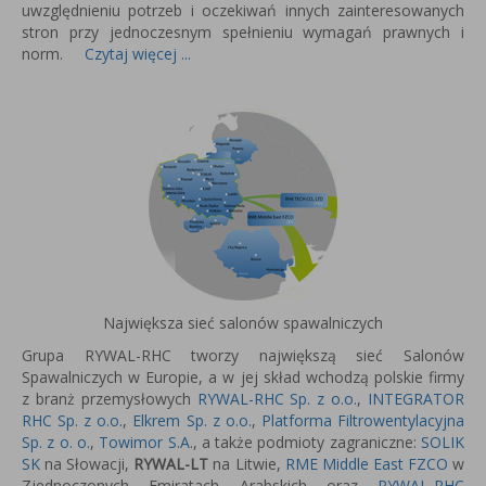
uwzględnieniu potrzeb i oczekiwań innych zainteresowanych
stron przy jednoczesnym spełnieniu wymagań prawnych i
norm.
Czytaj więcej ...
Największa sieć salonów spawalniczych
Grupa RYWAL-RHC tworzy największą sieć Salonów
Spawalniczych w Europie, a w jej skład wchodzą polskie firmy
z branż przemysłowych
RYWAL-RHC Sp. z o.o.
,
INTEGRATOR
RHC Sp. z o.o.
,
Elkrem Sp. z o.o.
,
Platforma Filtrowentylacyjna
Sp. z o. o.
,
Towimor S.A.
, a także podmioty zagraniczne:
SOLIK
SK
na Słowacji,
RYWAL-LT
na Litwie,
RME Middle East FZCO
w
Zjednoczonych Emiratach Arabskich oraz
RYWAL-RHC