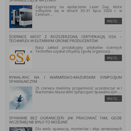
SPRAWDŹ CIĘCIE NA ŻYWO!
Zapraszamy na wydarzenie Laser Day, które
odbędzie się w dniach 30–31 lipca 2026 r. w
Centrum
...
WIĘCEJ…
ŚCIERNICE MOST Z ROZSZERZONĄ CERTYFIKACJĄ OSA –
TECHNIFLEX W ELITARNYM GRONIE PRODUCENTÓW
Nasz zakład produkcyjny artykułów ściernych
Techniflex uzyskał oficjalną zgodę organizacji
...
WIĘCEJ…
RYWAL-RHC NA I WARMIŃSKO-MAZURSKIM SYMPOZJUM
SPAWALNICZYM
25 czerwca mieliśmy przyjemność uczestniczyć w I
Warmińsko-Mazurskim Sympozjum Spawalniczym
...
WIĘCEJ…
SPAWANIE BEZ OGRANICZEŃ: JAK PRACOWAĆ TAM, GDZIE
WCZEŚNIEJ NIE BYŁO TO MOŻLIWE
Dla wielu spawaczy, monterów i ekip serwisowych