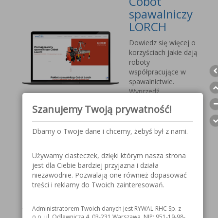
Cobot
spawalniczy
LORCH
Dowiedz się więcej o
korzyściach jakie dają
roboty
współpracujące w
spawalnictwie.
Wyprzedź
konkurencję, sprostaj
Szanujemy Twoją prywatność!
nadchodzącym
wyzwaniom.
Dbamy o Twoje dane i chcemy, żebyś był z nami.
Przyłbica
Używamy ciasteczek, dzięki którym nasza strona
spawalnicza
jest dla Ciebie bardziej przyjazna i działa
V1000 MOST
niezawodnie. Pozwalają one również dopasować
treści i reklamy do Twoich zainteresowań.
Szczegółowe
informacje o
Administratorem Twoich danych jest RYWAL-RHC Sp. z
przyłbicy spawalniczej
o.o. ul. Odlewnicza 4, 03-231 Warszawa, NIP: 951-19-98-