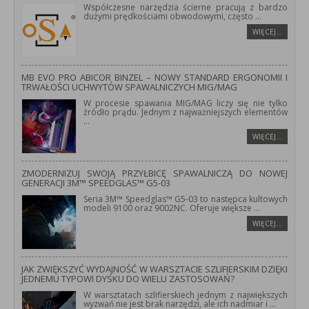
Współczesne narzędzia ścierne pracują z bardzo
dużymi prędkościami obwodowymi, często
...
WIĘCEJ…
MB EVO PRO ABICOR BINZEL – NOWY STANDARD ERGONOMII I
TRWAŁOŚCI UCHWYTÓW SPAWALNICZYCH MIG/MAG
W procesie spawania MIG/MAG liczy się nie tylko
źródło prądu. Jednym z najważniejszych elementów
...
WIĘCEJ…
ZMODERNIZUJ SWOJĄ PRZYŁBICĘ SPAWALNICZĄ DO NOWEJ
GENERACJI 3M™ SPEEDGLAS™ G5-03
Seria 3M™ Speedglas™ G5-03 to następca kultowych
modeli 9100 oraz 9002NC. Oferuje większe
...
WIĘCEJ…
JAK ZWIĘKSZYĆ WYDAJNOŚĆ W WARSZTACIE SZLIFIERSKIM DZIĘKI
JEDNEMU TYPOWI DYSKU DO WIELU ZASTOSOWAŃ?
W warsztatach szlifierskiech jednym z największych
wyzwań nie jest brak narzędzi, ale ich nadmiar i
...