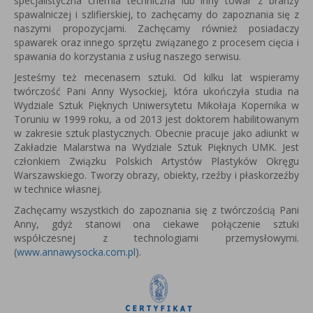
specjalistyczna chemia techniczna lub inny towar z branży
spawalniczej i szlifierskiej, to zachęcamy do zapoznania się z
naszymi propozycjami. Zachęcamy również posiadaczy
spawarek oraz innego sprzętu związanego z procesem cięcia i
spawania do korzystania z usług naszego serwisu.
Jesteśmy też mecenasem sztuki. Od kilku lat wspieramy
twórczość Pani Anny Wysockiej, która u
kończyła studia na
Wydziale Sztuk Pięknych Uniwersytetu Mikołaja Kopernika w
Toruniu w 1999 roku, a od 2013 jest
doktorem habilitowanym
w zakresie sztuk plastycznych.
Obecnie pracuje jako adiunkt w
Zakładzie Malarstwa na Wydziale Sztuk Pięknych UMK.
Jest
członkiem Związku Polskich Artystów Plastyków Okręgu
Warszawskiego.
Tworzy obrazy, obiekty, rzeźby i płaskorzeźby
w technice własnej.
Zachęcamy wszystkich do zapoznania się z twórczością Pani
Anny, gdyż stanowi ona ciekawe połączenie sztuki
współczesnej z technologiami przemysłowymi.
(
www.annawysocka.com.pl
).