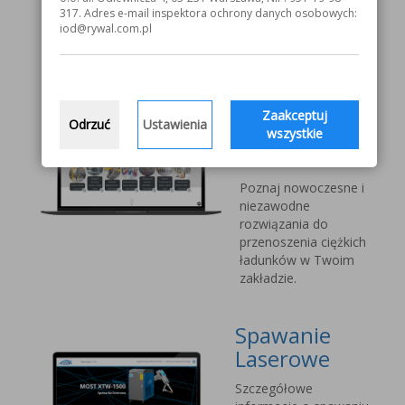
V1000 MOST
317. Adres e-mail inspektora ochrony danych osobowych:
iod@rywal.com.pl
Systemy
transportu
bliskiego
Zaakceptuj
Odrzuć
Ustawienia
Vetter Kran
wszystkie
Technik
Poznaj nowoczesne i
niezawodne
rozwiązania do
przenoszenia ciężkich
ładunków w Twoim
zakładzie.
Spawanie
Laserowe
Szczegółowe