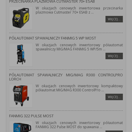
PRZECINARKA PLAZMOWA CUTMASTER 70+ ESAB
W okazjach cenowych inwertorowa przecinarka
plazmowa Cutmaster 70+ ESAB z
...
WIĘCEJ…
PÓŁAUTOMAT SPAWALNICZY FANMIG 5 WP MOST
W okazjach cenowych inwertorowy półautomat
spawalniczy MIG/MAG FANMIG 5 WP/5m
...
WIĘCEJ…
PÓŁAUTOMAT SPAWALNICZY MIG/MAG R300 CONTROLPRO
LORCH
W okazjach cenowych inwertorowy kompaktowy
półautomat MIG/MAG R300 ControlPro
...
WIĘCEJ…
FANMIG 322 PULSE MOST
W okazjach cenowych inwertorowy półautomat
FANMIG 322 Pulse MOST do spawania
...