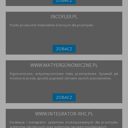
ZOBACZ
INCOFLEX.PL
Polski producent materiałów ściernych dla przemysłu
ZOBACZ
WWW.MATYERGONOMICZNE.PL
Ergonomiczne, antyzmęczeniowe maty przemysłowe. Sprawdź jak
możesz w prosty sposób poprawić zdrowie swoich pracowników.
ZOBACZ
WWW.INTEGRATOR-RHC.PL
Dostawca i inetegrator systemów zrobotyzowanych dla przemysłu,
systemów obróbczych oraz systemów narzędzi montażowych.