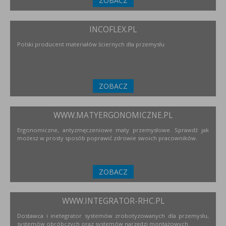
ZOBACZ
INCOFLEX.PL
Polski producent materiałów ściernych dla przemysłu
ZOBACZ
WWW.MATYERGONOMICZNE.PL
Ergonomiczne, antyzmęczeniowe maty przemysłowe. Sprawdź jak
możesz w prosty sposób poprawić zdrowie swoich pracowników.
ZOBACZ
WWW.INTEGRATOR-RHC.PL
Dostawca i inetegrator systemów zrobotyzowanych dla przemysłu,
systemów obróbczych oraz systemów narzędzi montażowych.