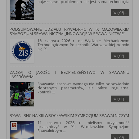
największym problemem nie jest sama technologia
...
WIĘCEJ…
PODSUMOWANIE UDZIAŁU RYWAL-RHC W IX MAZOWIECKIM
SYMPOZJUM SPAWALNICZYM „INNOWACJE W SPAWALNICTWIE”
18 czerwca 2026 r. na Wydziale Mechanicznym
Technologicznym Politechniki Warszawskiej odbyło
się IX
...
WIĘCEJ…
ZADBAJ O JAKOŚĆ I BEZPIECZEŃSTWO W SPAWANIU
LASEROWYM
Spawanie laserowe wymaga nie tylko odpowiednio
dobranych parametrów, ale także regularnej
kontroli
...
WIĘCEJ…
RYWAL-RHC NA XIII WROCŁAWSKIM SYMPOZJUM SPAWALNICZYM
11 czerwca 2026 r. mieliśmy przyjemność
uczestniczyć w XIII Wrocławskim Sympozjum
Spawalniczym
...
WIĘCEJ…