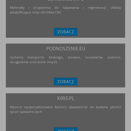
Materiały i urządzenia do napawania i regeneracji. Układy
plastyfikujące oraz obróbka CNC.
ZOBACZ
PODNOSZENIE.EU
Systemy transportu bliskiego, żurawie, żurawików, suwnice,
wciągników oraz wiele innych.
ZOBACZ
XIRIS.PL
Wysoce wyspecjalizowane kamery spawalnicze do badania jakości
spoin spawalniczych