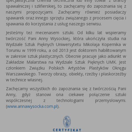
specjalistyczna chemia techniczna lub inny towar z branży
spawalniczej i szlifierskiej, to zachęcamy do zapoznania się z
naszymi propozycjami. Zachęcamy również posiadaczy
spawarek oraz innego sprzętu związanego z procesem cięcia i
spawania do korzystania z usług naszego serwisu.
Jesteśmy też mecenasem sztuki. Od kilku lat wspieramy
twórczość Pani Anny Wysockiej, która u
kończyła studia na
Wydziale Sztuk Pięknych Uniwersytetu Mikołaja Kopernika w
Toruniu w 1999 roku, a od 2013 jest
doktorem habilitowanym
w zakresie sztuk plastycznych.
Obecnie pracuje jako adiunkt w
Zakładzie Malarstwa na Wydziale Sztuk Pięknych UMK.
Jest
członkiem Związku Polskich Artystów Plastyków Okręgu
Warszawskiego.
Tworzy obrazy, obiekty, rzeźby i płaskorzeźby
w technice własnej.
Zachęcamy wszystkich do zapoznania się z twórczością Pani
Anny, gdyż stanowi ona ciekawe połączenie sztuki
współczesnej z technologiami przemysłowymi.
(
www.annawysocka.com.pl
).