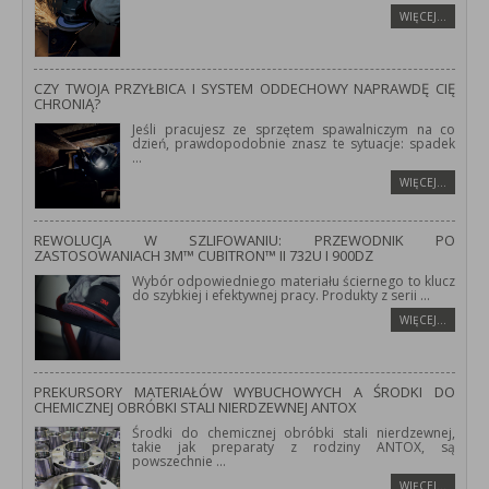
WIĘCEJ…
CZY TWOJA PRZYŁBICA I SYSTEM ODDECHOWY NAPRAWDĘ CIĘ
CHRONIĄ?
Jeśli pracujesz ze sprzętem spawalniczym na co
dzień, prawdopodobnie znasz te sytuacje: spadek
...
WIĘCEJ…
REWOLUCJA W SZLIFOWANIU: PRZEWODNIK PO
ZASTOSOWANIACH 3M™ CUBITRON™ II 732U I 900DZ
Wybór odpowiedniego materiału ściernego to klucz
do szybkiej i efektywnej pracy. Produkty z serii
...
WIĘCEJ…
PREKURSORY MATERIAŁÓW WYBUCHOWYCH A ŚRODKI DO
CHEMICZNEJ OBRÓBKI STALI NIERDZEWNEJ ANTOX
Środki do chemicznej obróbki stali nierdzewnej,
takie jak preparaty z rodziny ANTOX, są
powszechnie
...
WIĘCEJ…