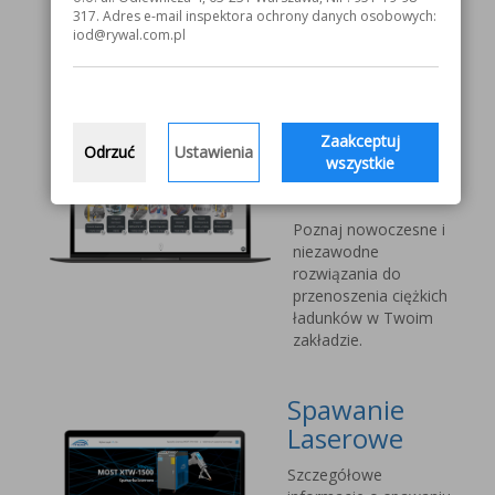
V1000 MOST
317. Adres e-mail inspektora ochrony danych osobowych:
iod@rywal.com.pl
Systemy
transportu
bliskiego
Zaakceptuj
Odrzuć
Ustawienia
Vetter Kran
wszystkie
Technik
Poznaj nowoczesne i
niezawodne
rozwiązania do
przenoszenia ciężkich
ładunków w Twoim
zakładzie.
Spawanie
Laserowe
Szczegółowe