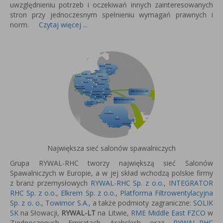
uwzględnieniu potrzeb i oczekiwań innych zainteresowanych
stron przy jednoczesnym spełnieniu wymagań prawnych i
norm.
Czytaj więcej ...
Największa sieć salonów spawalniczych
Grupa RYWAL-RHC tworzy największą sieć Salonów
Spawalniczych w Europie, a w jej skład wchodzą polskie firmy
z branż przemysłowych
RYWAL-RHC Sp. z o.o.
,
INTEGRATOR
RHC Sp. z o.o.
,
Elkrem Sp. z o.o.
,
Platforma Filtrowentylacyjna
Sp. z o. o.
,
Towimor S.A.
, a także podmioty zagraniczne:
SOLIK
SK
na Słowacji,
RYWAL-LT
na Litwie,
RME Middle East FZCO
w
Zjednoczonych Emiratach Arabskich oraz
RYWAL-RHC