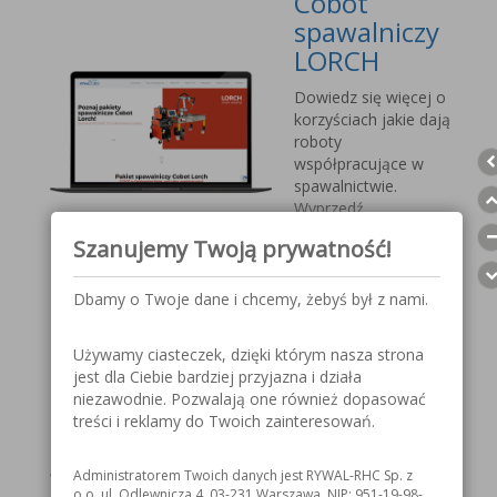
Cobot
spawalniczy
LORCH
Dowiedz się więcej o
korzyściach jakie dają
roboty
współpracujące w
spawalnictwie.
Wyprzedź
konkurencję, sprostaj
Szanujemy Twoją prywatność!
nadchodzącym
wyzwaniom.
Dbamy o Twoje dane i chcemy, żebyś był z nami.
Przyłbica
Używamy ciasteczek, dzięki którym nasza strona
spawalnicza
jest dla Ciebie bardziej przyjazna i działa
V1000 MOST
niezawodnie. Pozwalają one również dopasować
treści i reklamy do Twoich zainteresowań.
Szczegółowe
informacje o
Administratorem Twoich danych jest RYWAL-RHC Sp. z
przyłbicy spawalniczej
o.o. ul. Odlewnicza 4, 03-231 Warszawa, NIP: 951-19-98-