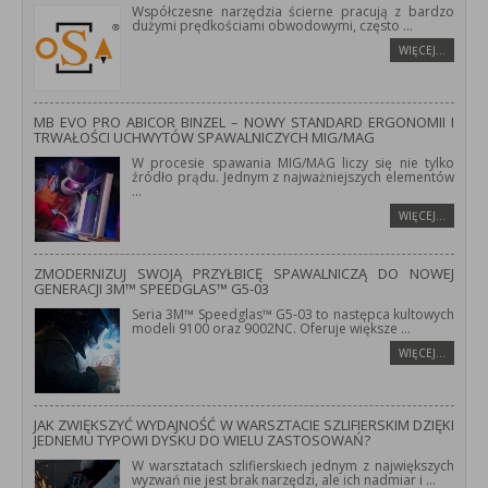
Współczesne narzędzia ścierne pracują z bardzo
dużymi prędkościami obwodowymi, często
...
WIĘCEJ…
MB EVO PRO ABICOR BINZEL – NOWY STANDARD ERGONOMII I
TRWAŁOŚCI UCHWYTÓW SPAWALNICZYCH MIG/MAG
W procesie spawania MIG/MAG liczy się nie tylko
źródło prądu. Jednym z najważniejszych elementów
...
WIĘCEJ…
ZMODERNIZUJ SWOJĄ PRZYŁBICĘ SPAWALNICZĄ DO NOWEJ
GENERACJI 3M™ SPEEDGLAS™ G5-03
Seria 3M™ Speedglas™ G5-03 to następca kultowych
modeli 9100 oraz 9002NC. Oferuje większe
...
WIĘCEJ…
JAK ZWIĘKSZYĆ WYDAJNOŚĆ W WARSZTACIE SZLIFIERSKIM DZIĘKI
JEDNEMU TYPOWI DYSKU DO WIELU ZASTOSOWAŃ?
W warsztatach szlifierskiech jednym z największych
wyzwań nie jest brak narzędzi, ale ich nadmiar i
...