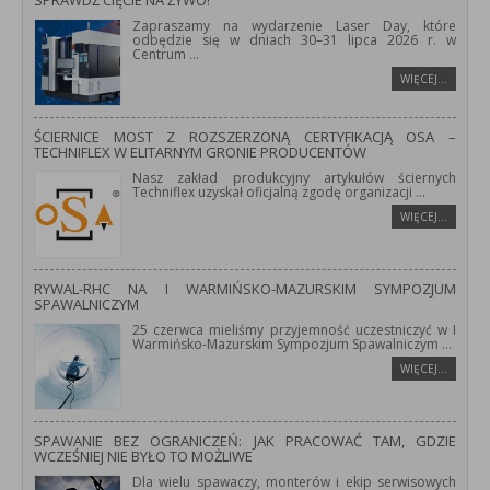
SPRAWDŹ CIĘCIE NA ŻYWO!
Zapraszamy na wydarzenie Laser Day, które
odbędzie się w dniach 30–31 lipca 2026 r. w
Centrum
...
WIĘCEJ…
ŚCIERNICE MOST Z ROZSZERZONĄ CERTYFIKACJĄ OSA –
TECHNIFLEX W ELITARNYM GRONIE PRODUCENTÓW
Nasz zakład produkcyjny artykułów ściernych
Techniflex uzyskał oficjalną zgodę organizacji
...
WIĘCEJ…
RYWAL-RHC NA I WARMIŃSKO-MAZURSKIM SYMPOZJUM
SPAWALNICZYM
25 czerwca mieliśmy przyjemność uczestniczyć w I
Warmińsko-Mazurskim Sympozjum Spawalniczym
...
WIĘCEJ…
SPAWANIE BEZ OGRANICZEŃ: JAK PRACOWAĆ TAM, GDZIE
WCZEŚNIEJ NIE BYŁO TO MOŻLIWE
Dla wielu spawaczy, monterów i ekip serwisowych