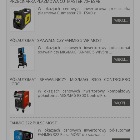
PRZECINARKA PLAZMOWA CUTMASTER 70+ ESAB
W okazjach cenowych inwertorowa przecinarka
plazmowa Cutmaster 70+ ESAB z
...
WIĘCEJ…
PÓŁAUTOMAT SPAWALNICZY FANMIG 5 WP MOST
W okazjach cenowych inwertorowy półautomat
spawalniczy MIG/MAG FANMIG 5 WP/5m
...
WIĘCEJ…
PÓŁAUTOMAT SPAWALNICZY MIG/MAG R300 CONTROLPRO
LORCH
W okazjach cenowych inwertorowy kompaktowy
półautomat MIG/MAG R300 ControlPro
...
WIĘCEJ…
FANMIG 322 PULSE MOST
W okazjach cenowych inwertorowy półautomat
FANMIG 322 Pulse MOST do spawania
...