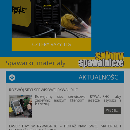
CZTERY RAZY TIG
Spawarki, materiały
spawalnicze i
wyposażenie dla
AKTUALNOŚCI
spawalnictwa –
RYWAL-RHC
ROZWÓJ SIECI SERWISOWEJ RYWAL-RHC
Rozwijamy sieć serwisową RYWAL-RHC, aby
zapewnić naszym klientom jeszcze szybszą i
bardziej
...
WIĘCEJ…
LASER DAY W RYWAL-RHC – POKAŻ NAM SWÓJ MATERIAŁ I