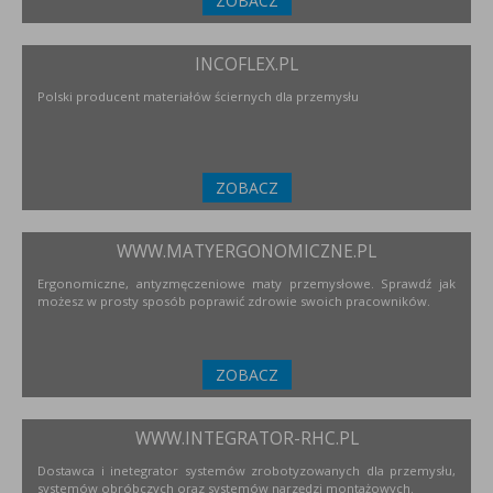
ZOBACZ
INCOFLEX.PL
Polski producent materiałów ściernych dla przemysłu
ZOBACZ
WWW.MATYERGONOMICZNE.PL
Ergonomiczne, antyzmęczeniowe maty przemysłowe. Sprawdź jak
możesz w prosty sposób poprawić zdrowie swoich pracowników.
ZOBACZ
WWW.INTEGRATOR-RHC.PL
Dostawca i inetegrator systemów zrobotyzowanych dla przemysłu,
systemów obróbczych oraz systemów narzędzi montażowych.