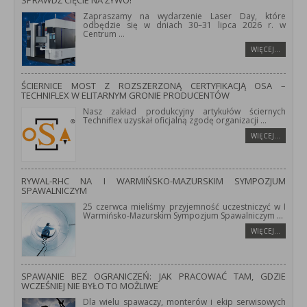
SPRAWDŹ CIĘCIE NA ŻYWO!
Zapraszamy na wydarzenie Laser Day, które
odbędzie się w dniach 30–31 lipca 2026 r. w
Centrum
...
WIĘCEJ…
ŚCIERNICE MOST Z ROZSZERZONĄ CERTYFIKACJĄ OSA –
TECHNIFLEX W ELITARNYM GRONIE PRODUCENTÓW
Nasz zakład produkcyjny artykułów ściernych
Techniflex uzyskał oficjalną zgodę organizacji
...
WIĘCEJ…
RYWAL-RHC NA I WARMIŃSKO-MAZURSKIM SYMPOZJUM
SPAWALNICZYM
25 czerwca mieliśmy przyjemność uczestniczyć w I
Warmińsko-Mazurskim Sympozjum Spawalniczym
...
WIĘCEJ…
SPAWANIE BEZ OGRANICZEŃ: JAK PRACOWAĆ TAM, GDZIE
WCZEŚNIEJ NIE BYŁO TO MOŻLIWE
Dla wielu spawaczy, monterów i ekip serwisowych