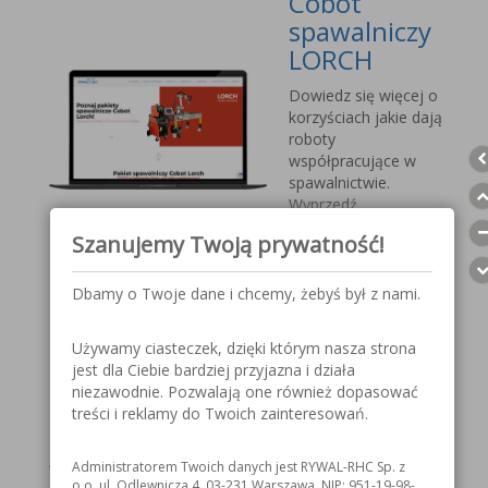
Cobot
spawalniczy
LORCH
Dowiedz się więcej o
korzyściach jakie dają
roboty
współpracujące w
spawalnictwie.
Wyprzedź
konkurencję, sprostaj
Szanujemy Twoją prywatność!
nadchodzącym
wyzwaniom.
Dbamy o Twoje dane i chcemy, żebyś był z nami.
Przyłbica
Używamy ciasteczek, dzięki którym nasza strona
spawalnicza
jest dla Ciebie bardziej przyjazna i działa
V1000 MOST
niezawodnie. Pozwalają one również dopasować
treści i reklamy do Twoich zainteresowań.
Szczegółowe
informacje o
Administratorem Twoich danych jest RYWAL-RHC Sp. z
przyłbicy spawalniczej
o.o. ul. Odlewnicza 4, 03-231 Warszawa, NIP: 951-19-98-