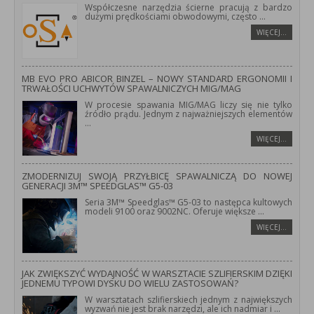
Współczesne narzędzia ścierne pracują z bardzo
dużymi prędkościami obwodowymi, często
...
WIĘCEJ…
MB EVO PRO ABICOR BINZEL – NOWY STANDARD ERGONOMII I
TRWAŁOŚCI UCHWYTÓW SPAWALNICZYCH MIG/MAG
W procesie spawania MIG/MAG liczy się nie tylko
źródło prądu. Jednym z najważniejszych elementów
...
WIĘCEJ…
ZMODERNIZUJ SWOJĄ PRZYŁBICĘ SPAWALNICZĄ DO NOWEJ
GENERACJI 3M™ SPEEDGLAS™ G5-03
Seria 3M™ Speedglas™ G5-03 to następca kultowych
modeli 9100 oraz 9002NC. Oferuje większe
...
WIĘCEJ…
JAK ZWIĘKSZYĆ WYDAJNOŚĆ W WARSZTACIE SZLIFIERSKIM DZIĘKI
JEDNEMU TYPOWI DYSKU DO WIELU ZASTOSOWAŃ?
W warsztatach szlifierskiech jednym z największych
wyzwań nie jest brak narzędzi, ale ich nadmiar i
...