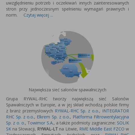
uwzględnieniu potrzeb i oczekiwań innych zainteresowanych
stron przy jednoczesnym spełnieniu wymagań prawnych i
norm.
Czytaj więcej ...
Największa sieć salonów spawalniczych
Grupa RYWAL-RHC tworzy największą sieć Salonów
Spawalniczych w Europie, a w jej skład wchodzą polskie firmy
z branż przemysłowych
RYWAL-RHC Sp. z o.o.
,
INTEGRATOR
RHC Sp. z o.o.
,
Elkrem Sp. z o.o.
,
Platforma Filtrowentylacyjna
Sp. z o. o.
,
Towimor S.A.
, a także podmioty zagraniczne:
SOLIK
SK
na Słowacji,
RYWAL-LT
na Litwie,
RME Middle East FZCO
w
Zjednoczonych Emiratach Arabskich oraz
RYWAL-RHC