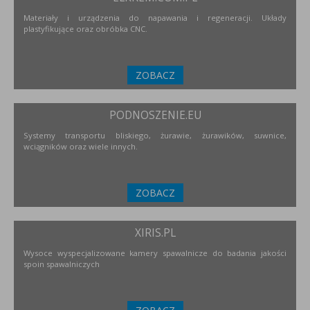
Materiały i urządzenia do napawania i regeneracji. Układy
plastyfikujące oraz obróbka CNC.
ZOBACZ
PODNOSZENIE.EU
Systemy transportu bliskiego, żurawie, żurawików, suwnice,
wciągników oraz wiele innych.
ZOBACZ
XIRIS.PL
Wysoce wyspecjalizowane kamery spawalnicze do badania jakości
spoin spawalniczych