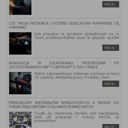
WIĘCEJ…
CZY TWOJA PRZYŁBICA I SYSTEM ODDECHOWY NAPRAWDĘ CIĘ
CHRONIĄ?
Jeśli pracujesz ze sprzętem spawalniczym na co
dzień, prawdopodobnie znasz te sytuacje: spadek
...
WIĘCEJ…
REWOLUCJA W SZLIFOWANIU: PRZEWODNIK PO
ZASTOSOWANIACH 3M™ CUBITRON™ II 732U I 900DZ
Wybór odpowiedniego materiału ściernego to klucz
do szybkiej i efektywnej pracy. Produkty z serii
...
WIĘCEJ…
PREKURSORY MATERIAŁÓW WYBUCHOWYCH A ŚRODKI DO
CHEMICZNEJ OBRÓBKI STALI NIERDZEWNEJ ANTOX
Środki do chemicznej obróbki stali nierdzewnej,
takie jak preparaty z rodziny ANTOX, są
powszechnie
...
WIĘCEJ…