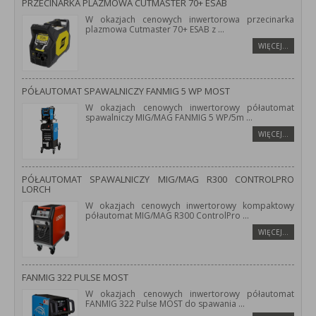
PRZECINARKA PLAZMOWA CUTMASTER 70+ ESAB
W okazjach cenowych inwertorowa przecinarka
plazmowa Cutmaster 70+ ESAB z
...
WIĘCEJ…
PÓŁAUTOMAT SPAWALNICZY FANMIG 5 WP MOST
W okazjach cenowych inwertorowy półautomat
spawalniczy MIG/MAG FANMIG 5 WP/5m
...
WIĘCEJ…
PÓŁAUTOMAT SPAWALNICZY MIG/MAG R300 CONTROLPRO
LORCH
W okazjach cenowych inwertorowy kompaktowy
półautomat MIG/MAG R300 ControlPro
...
WIĘCEJ…
FANMIG 322 PULSE MOST
W okazjach cenowych inwertorowy półautomat
FANMIG 322 Pulse MOST do spawania
...