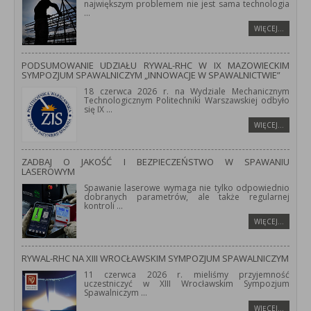
największym problemem nie jest sama technologia
...
WIĘCEJ…
PODSUMOWANIE UDZIAŁU RYWAL-RHC W IX MAZOWIECKIM
SYMPOZJUM SPAWALNICZYM „INNOWACJE W SPAWALNICTWIE”
18 czerwca 2026 r. na Wydziale Mechanicznym
Technologicznym Politechniki Warszawskiej odbyło
się IX
...
WIĘCEJ…
ZADBAJ O JAKOŚĆ I BEZPIECZEŃSTWO W SPAWANIU
LASEROWYM
Spawanie laserowe wymaga nie tylko odpowiednio
dobranych parametrów, ale także regularnej
kontroli
...
WIĘCEJ…
RYWAL-RHC NA XIII WROCŁAWSKIM SYMPOZJUM SPAWALNICZYM
11 czerwca 2026 r. mieliśmy przyjemność
uczestniczyć w XIII Wrocławskim Sympozjum
Spawalniczym
...
WIĘCEJ…