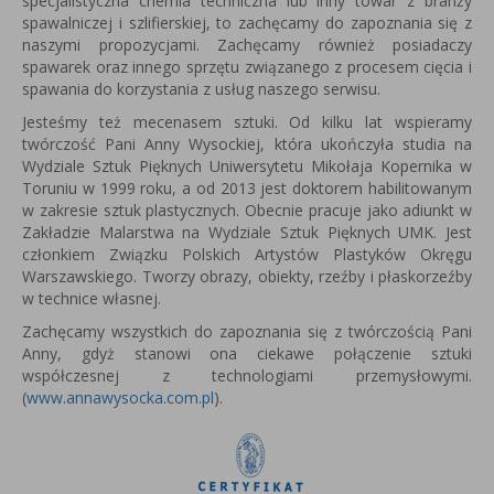
specjalistyczna chemia techniczna lub inny towar z branży
spawalniczej i szlifierskiej, to zachęcamy do zapoznania się z
naszymi propozycjami. Zachęcamy również posiadaczy
spawarek oraz innego sprzętu związanego z procesem cięcia i
spawania do korzystania z usług naszego serwisu.
Jesteśmy też mecenasem sztuki. Od kilku lat wspieramy
twórczość Pani Anny Wysockiej, która u
kończyła studia na
Wydziale Sztuk Pięknych Uniwersytetu Mikołaja Kopernika w
Toruniu w 1999 roku, a od 2013 jest
doktorem habilitowanym
w zakresie sztuk plastycznych.
Obecnie pracuje jako adiunkt w
Zakładzie Malarstwa na Wydziale Sztuk Pięknych UMK.
Jest
członkiem Związku Polskich Artystów Plastyków Okręgu
Warszawskiego.
Tworzy obrazy, obiekty, rzeźby i płaskorzeźby
w technice własnej.
Zachęcamy wszystkich do zapoznania się z twórczością Pani
Anny, gdyż stanowi ona ciekawe połączenie sztuki
współczesnej z technologiami przemysłowymi.
(
www.annawysocka.com.pl
).