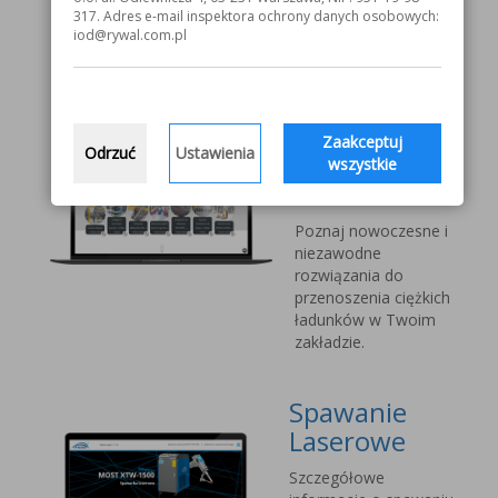
V1000 MOST
317. Adres e-mail inspektora ochrony danych osobowych:
iod@rywal.com.pl
Systemy
transportu
bliskiego
Zaakceptuj
Odrzuć
Ustawienia
Vetter Kran
wszystkie
Technik
Poznaj nowoczesne i
niezawodne
rozwiązania do
przenoszenia ciężkich
ładunków w Twoim
zakładzie.
Spawanie
Laserowe
Szczegółowe