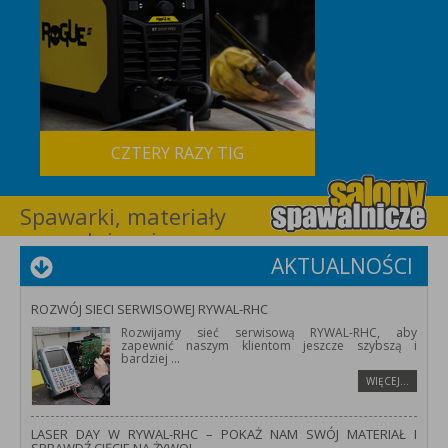
CZTERY RAZY TIG
Spawarki, materiały
spawalnicze i
wyposażenie dla
AKTUALNOŚCI
spawalnictwa –
RYWAL-RHC
ROZWÓJ SIECI SERWISOWEJ RYWAL-RHC
Rozwijamy sieć serwisową RYWAL-RHC, aby
zapewnić naszym klientom jeszcze szybszą i
bardziej
...
WIĘCEJ…
LASER DAY W RYWAL-RHC – POKAŻ NAM SWÓJ MATERIAŁ I