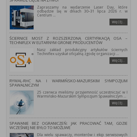
SPRAWDŹ CIĘCIE NA ŻYWO!
Zapraszamy na wydarzenie Laser Day, które
odbędzie się w dniach 30–31 lipca 2026 r. w
Centrum
...
WIĘCEJ…
ŚCIERNICE MOST Z ROZSZERZONĄ CERTYFIKACJĄ OSA –
TECHNIFLEX W ELITARNYM GRONIE PRODUCENTÓW
Nasz zakład produkcyjny artykułów ściernych
Techniflex uzyskał oficjalną zgodę organizacji
...
WIĘCEJ…
RYWAL-RHC NA I WARMIŃSKO-MAZURSKIM SYMPOZJUM
SPAWALNICZYM
25 czerwca mieliśmy przyjemność uczestniczyć w I
Warmińsko-Mazurskim Sympozjum Spawalniczym
...
WIĘCEJ…
SPAWANIE BEZ OGRANICZEŃ: JAK PRACOWAĆ TAM, GDZIE
WCZEŚNIEJ NIE BYŁO TO MOŻLIWE
Dla wielu spawaczy, monterów i ekip serwisowych