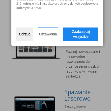
V1000 MOST
317. Adres e-mail inspektora ochrony danych osobowych:
iod@rywal.com.pl
Systemy
transportu
bliskiego
Zaakceptuj
Odrzuć
Ustawienia
Vetter Kran
wszystkie
Technik
Poznaj nowoczesne i
niezawodne
rozwiązania do
przenoszenia ciężkich
ładunków w Twoim
zakładzie.
Spawanie
Laserowe
Szczegółowe