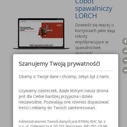
Cobot
spawalniczy
LORCH
Dowiedz się więcej o
korzyściach jakie dają
roboty
współpracujące w
spawalnictwie.
Wyprzedź
konkurencję, sprostaj
Szanujemy Twoją prywatność!
nadchodzącym
wyzwaniom.
Dbamy o Twoje dane i chcemy, żebyś był z nami.
Przyłbica
Używamy ciasteczek, dzięki którym nasza strona
spawalnicza
jest dla Ciebie bardziej przyjazna i działa
V1000 MOST
niezawodnie. Pozwalają one również dopasować
treści i reklamy do Twoich zainteresowań.
Szczegółowe
informacje o
Administratorem Twoich danych jest RYWAL-RHC Sp. z
przyłbicy spawalniczej
o.o. ul. Odlewnicza 4, 03-231 Warszawa, NIP: 951-19-98-