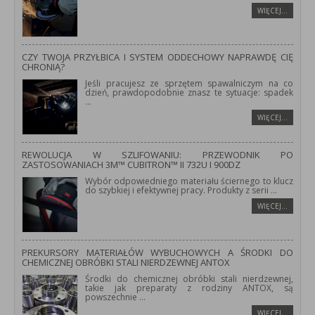
WIĘCEJ…
CZY TWOJA PRZYŁBICA I SYSTEM ODDECHOWY NAPRAWDĘ CIĘ
CHRONIĄ?
Jeśli pracujesz ze sprzętem spawalniczym na co
dzień, prawdopodobnie znasz te sytuacje: spadek
...
WIĘCEJ…
REWOLUCJA W SZLIFOWANIU: PRZEWODNIK PO
ZASTOSOWANIACH 3M™ CUBITRON™ II 732U I 900DZ
Wybór odpowiedniego materiału ściernego to klucz
do szybkiej i efektywnej pracy. Produkty z serii
...
WIĘCEJ…
PREKURSORY MATERIAŁÓW WYBUCHOWYCH A ŚRODKI DO
CHEMICZNEJ OBRÓBKI STALI NIERDZEWNEJ ANTOX
Środki do chemicznej obróbki stali nierdzewnej,
takie jak preparaty z rodziny ANTOX, są
powszechnie
...
WIĘCEJ…