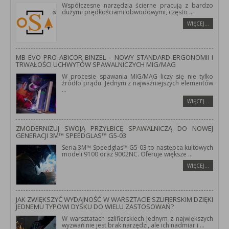
Współczesne narzędzia ścierne pracują z bardzo
dużymi prędkościami obwodowymi, często
...
WIĘCEJ…
MB EVO PRO ABICOR BINZEL – NOWY STANDARD ERGONOMII I
TRWAŁOŚCI UCHWYTÓW SPAWALNICZYCH MIG/MAG
W procesie spawania MIG/MAG liczy się nie tylko
źródło prądu. Jednym z najważniejszych elementów
...
WIĘCEJ…
ZMODERNIZUJ SWOJĄ PRZYŁBICĘ SPAWALNICZĄ DO NOWEJ
GENERACJI 3M™ SPEEDGLAS™ G5-03
Seria 3M™ Speedglas™ G5-03 to następca kultowych
modeli 9100 oraz 9002NC. Oferuje większe
...
WIĘCEJ…
JAK ZWIĘKSZYĆ WYDAJNOŚĆ W WARSZTACIE SZLIFIERSKIM DZIĘKI
JEDNEMU TYPOWI DYSKU DO WIELU ZASTOSOWAŃ?
W warsztatach szlifierskiech jednym z największych
wyzwań nie jest brak narzędzi, ale ich nadmiar i
...