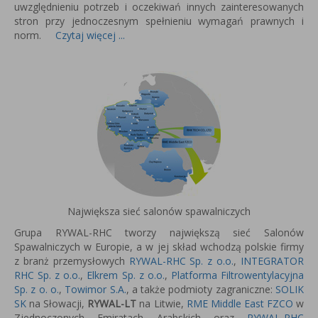
uwzględnieniu potrzeb i oczekiwań innych zainteresowanych
stron przy jednoczesnym spełnieniu wymagań prawnych i
norm.
Czytaj więcej ...
Największa sieć salonów spawalniczych
Grupa RYWAL-RHC tworzy największą sieć Salonów
Spawalniczych w Europie, a w jej skład wchodzą polskie firmy
z branż przemysłowych
RYWAL-RHC Sp. z o.o.
,
INTEGRATOR
RHC Sp. z o.o.
,
Elkrem Sp. z o.o.
,
Platforma Filtrowentylacyjna
Sp. z o. o.
,
Towimor S.A.
, a także podmioty zagraniczne:
SOLIK
SK
na Słowacji,
RYWAL-LT
na Litwie,
RME Middle East FZCO
w
Zjednoczonych Emiratach Arabskich oraz
RYWAL-RHC