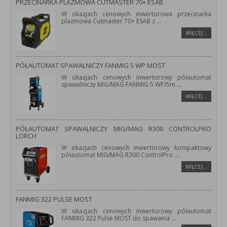
PRZECINARKA PLAZMOWA CUTMASTER 70+ ESAB
W okazjach cenowych inwertorowa przecinarka
plazmowa Cutmaster 70+ ESAB z
...
WIĘCEJ…
PÓŁAUTOMAT SPAWALNICZY FANMIG 5 WP MOST
W okazjach cenowych inwertorowy półautomat
spawalniczy MIG/MAG FANMIG 5 WP/5m
...
WIĘCEJ…
PÓŁAUTOMAT SPAWALNICZY MIG/MAG R300 CONTROLPRO
LORCH
W okazjach cenowych inwertorowy kompaktowy
półautomat MIG/MAG R300 ControlPro
...
WIĘCEJ…
FANMIG 322 PULSE MOST
W okazjach cenowych inwertorowy półautomat
FANMIG 322 Pulse MOST do spawania
...