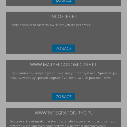
ZOBACZ
INCOFLEX.PL
Polski producent materiałów ściernych dla przemysłu
ZOBACZ
WWW.MATYERGONOMICZNE.PL
Ergonomiczne, antyzmęczeniowe maty przemysłowe. Sprawdź jak
możesz w prosty sposób poprawić zdrowie swoich pracowników.
ZOBACZ
WWW.INTEGRATOR-RHC.PL
Dostawca i inetegrator systemów zrobotyzowanych dla przemysłu,
systemów obróbczych oraz systemów narzędzi montażowych.