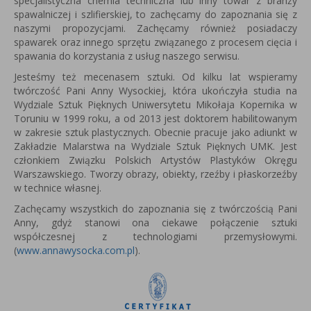
specjalistyczna chemia techniczna lub inny towar z branży
spawalniczej i szlifierskiej, to zachęcamy do zapoznania się z
naszymi propozycjami. Zachęcamy również posiadaczy
spawarek oraz innego sprzętu związanego z procesem cięcia i
spawania do korzystania z usług naszego serwisu.
Jesteśmy też mecenasem sztuki. Od kilku lat wspieramy
twórczość Pani Anny Wysockiej, która u
kończyła studia na
Wydziale Sztuk Pięknych Uniwersytetu Mikołaja Kopernika w
Toruniu w 1999 roku, a od 2013 jest
doktorem habilitowanym
w zakresie sztuk plastycznych.
Obecnie pracuje jako adiunkt w
Zakładzie Malarstwa na Wydziale Sztuk Pięknych UMK.
Jest
członkiem Związku Polskich Artystów Plastyków Okręgu
Warszawskiego.
Tworzy obrazy, obiekty, rzeźby i płaskorzeźby
w technice własnej.
Zachęcamy wszystkich do zapoznania się z twórczością Pani
Anny, gdyż stanowi ona ciekawe połączenie sztuki
współczesnej z technologiami przemysłowymi.
(
www.annawysocka.com.pl
).