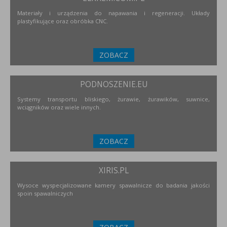
Materiały i urządzenia do napawania i regeneracji. Układy
plastyfikujące oraz obróbka CNC.
ZOBACZ
PODNOSZENIE.EU
Systemy transportu bliskiego, żurawie, żurawików, suwnice,
wciągników oraz wiele innych.
ZOBACZ
XIRIS.PL
Wysoce wyspecjalizowane kamery spawalnicze do badania jakości
spoin spawalniczych