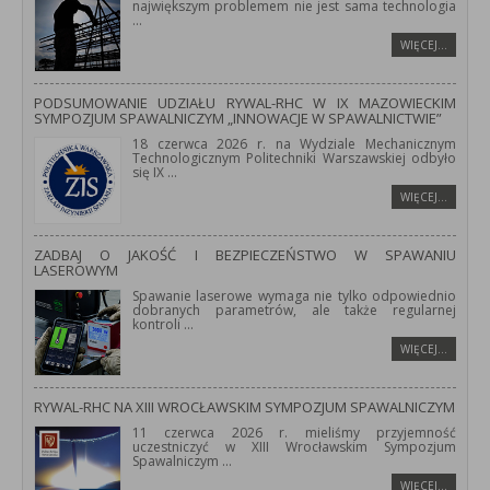
największym problemem nie jest sama technologia
...
WIĘCEJ…
PODSUMOWANIE UDZIAŁU RYWAL-RHC W IX MAZOWIECKIM
SYMPOZJUM SPAWALNICZYM „INNOWACJE W SPAWALNICTWIE”
18 czerwca 2026 r. na Wydziale Mechanicznym
Technologicznym Politechniki Warszawskiej odbyło
się IX
...
WIĘCEJ…
ZADBAJ O JAKOŚĆ I BEZPIECZEŃSTWO W SPAWANIU
LASEROWYM
Spawanie laserowe wymaga nie tylko odpowiednio
dobranych parametrów, ale także regularnej
kontroli
...
WIĘCEJ…
RYWAL-RHC NA XIII WROCŁAWSKIM SYMPOZJUM SPAWALNICZYM
11 czerwca 2026 r. mieliśmy przyjemność
uczestniczyć w XIII Wrocławskim Sympozjum
Spawalniczym
...
WIĘCEJ…