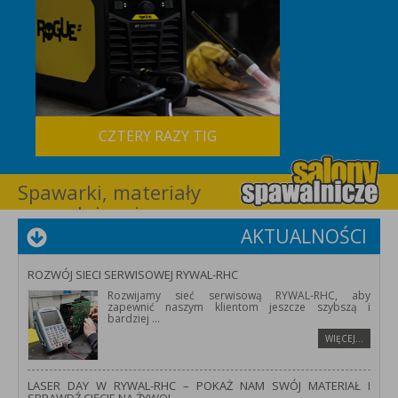
CZTERY RAZY TIG
Spawarki, materiały
spawalnicze i
wyposażenie dla
AKTUALNOŚCI
spawalnictwa –
RYWAL-RHC
ROZWÓJ SIECI SERWISOWEJ RYWAL-RHC
Rozwijamy sieć serwisową RYWAL-RHC, aby
zapewnić naszym klientom jeszcze szybszą i
bardziej
...
WIĘCEJ…
LASER DAY W RYWAL-RHC – POKAŻ NAM SWÓJ MATERIAŁ I