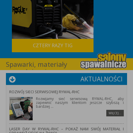
CZTERY RAZY TIG
Spawarki, materiały
spawalnicze i
wyposażenie dla
AKTUALNOŚCI
spawalnictwa –
RYWAL-RHC
ROZWÓJ SIECI SERWISOWEJ RYWAL-RHC
Rozwijamy sieć serwisową RYWAL-RHC, aby
zapewnić naszym klientom jeszcze szybszą i
bardziej
...
WIĘCEJ…
LASER DAY W RYWAL-RHC – POKAŻ NAM SWÓJ MATERIAŁ I