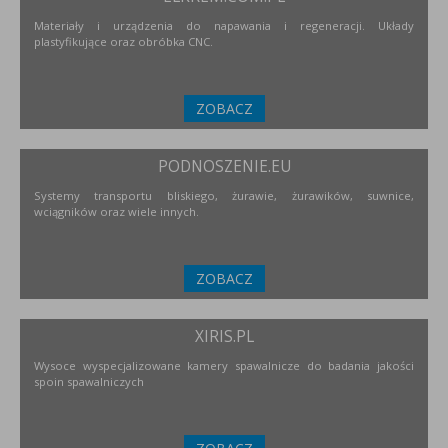
Materiały i urządzenia do napawania i regeneracji. Układy
plastyfikujące oraz obróbka CNC.
ZOBACZ
PODNOSZENIE.EU
Systemy transportu bliskiego, żurawie, żurawików, suwnice,
wciągników oraz wiele innych.
ZOBACZ
XIRIS.PL
Wysoce wyspecjalizowane kamery spawalnicze do badania jakości
spoin spawalniczych