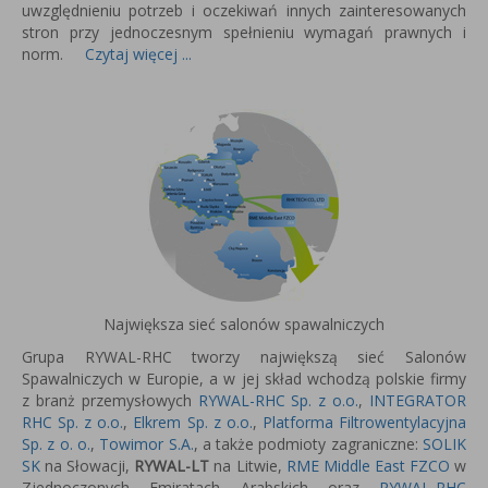
uwzględnieniu potrzeb i oczekiwań innych zainteresowanych
stron przy jednoczesnym spełnieniu wymagań prawnych i
norm.
Czytaj więcej ...
Największa sieć salonów spawalniczych
Grupa RYWAL-RHC tworzy największą sieć Salonów
Spawalniczych w Europie, a w jej skład wchodzą polskie firmy
z branż przemysłowych
RYWAL-RHC Sp. z o.o.
,
INTEGRATOR
RHC Sp. z o.o.
,
Elkrem Sp. z o.o.
,
Platforma Filtrowentylacyjna
Sp. z o. o.
,
Towimor S.A.
, a także podmioty zagraniczne:
SOLIK
SK
na Słowacji,
RYWAL-LT
na Litwie,
RME Middle East FZCO
w
Zjednoczonych Emiratach Arabskich oraz
RYWAL-RHC