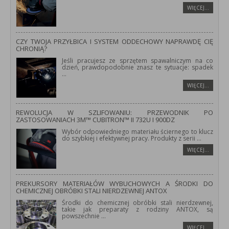
WIĘCEJ…
CZY TWOJA PRZYŁBICA I SYSTEM ODDECHOWY NAPRAWDĘ CIĘ
CHRONIĄ?
Jeśli pracujesz ze sprzętem spawalniczym na co
dzień, prawdopodobnie znasz te sytuacje: spadek
...
WIĘCEJ…
REWOLUCJA W SZLIFOWANIU: PRZEWODNIK PO
ZASTOSOWANIACH 3M™ CUBITRON™ II 732U I 900DZ
Wybór odpowiedniego materiału ściernego to klucz
do szybkiej i efektywnej pracy. Produkty z serii
...
WIĘCEJ…
PREKURSORY MATERIAŁÓW WYBUCHOWYCH A ŚRODKI DO
CHEMICZNEJ OBRÓBKI STALI NIERDZEWNEJ ANTOX
Środki do chemicznej obróbki stali nierdzewnej,
takie jak preparaty z rodziny ANTOX, są
powszechnie
...
WIĘCEJ…