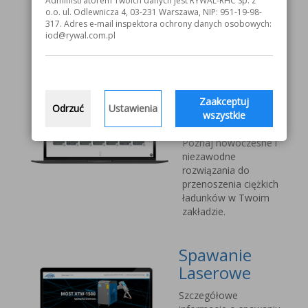
Administratorem Twoich danych jest RYWAL-RHC Sp. z
V1000 MOST
o.o. ul. Odlewnicza 4, 03-231 Warszawa, NIP: 951-19-98-
317. Adres e-mail inspektora ochrony danych osobowych:
iod@rywal.com.pl
Systemy
transportu
bliskiego
Vetter Kran
Zaakceptuj
Odrzuć
Ustawienia
wszystkie
Technik
Poznaj nowoczesne i
niezawodne
rozwiązania do
przenoszenia ciężkich
ładunków w Twoim
zakładzie.
Spawanie
Laserowe
Szczegółowe