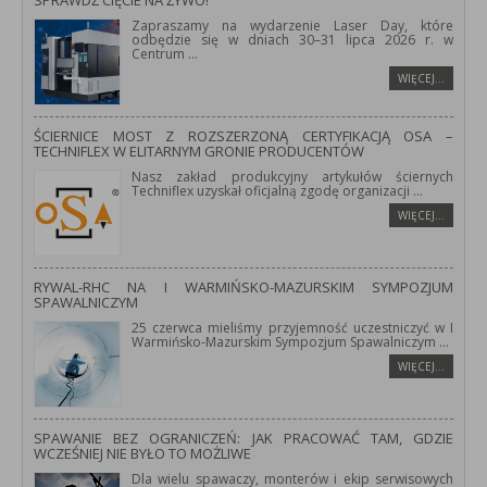
SPRAWDŹ CIĘCIE NA ŻYWO!
Zapraszamy na wydarzenie Laser Day, które
odbędzie się w dniach 30–31 lipca 2026 r. w
Centrum
...
WIĘCEJ…
ŚCIERNICE MOST Z ROZSZERZONĄ CERTYFIKACJĄ OSA –
TECHNIFLEX W ELITARNYM GRONIE PRODUCENTÓW
Nasz zakład produkcyjny artykułów ściernych
Techniflex uzyskał oficjalną zgodę organizacji
...
WIĘCEJ…
RYWAL-RHC NA I WARMIŃSKO-MAZURSKIM SYMPOZJUM
SPAWALNICZYM
25 czerwca mieliśmy przyjemność uczestniczyć w I
Warmińsko-Mazurskim Sympozjum Spawalniczym
...
WIĘCEJ…
SPAWANIE BEZ OGRANICZEŃ: JAK PRACOWAĆ TAM, GDZIE
WCZEŚNIEJ NIE BYŁO TO MOŻLIWE
Dla wielu spawaczy, monterów i ekip serwisowych