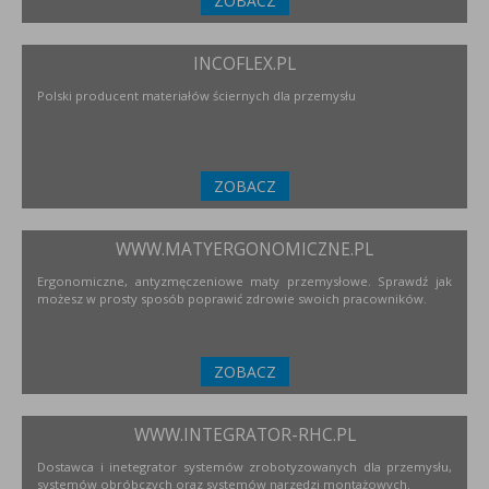
ZOBACZ
INCOFLEX.PL
Polski producent materiałów ściernych dla przemysłu
ZOBACZ
WWW.MATYERGONOMICZNE.PL
Ergonomiczne, antyzmęczeniowe maty przemysłowe. Sprawdź jak
możesz w prosty sposób poprawić zdrowie swoich pracowników.
ZOBACZ
WWW.INTEGRATOR-RHC.PL
Dostawca i inetegrator systemów zrobotyzowanych dla przemysłu,
systemów obróbczych oraz systemów narzędzi montażowych.