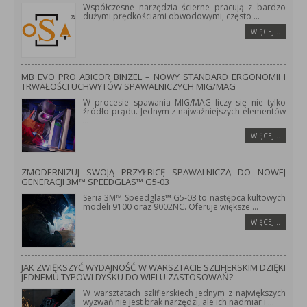
Współczesne narzędzia ścierne pracują z bardzo
dużymi prędkościami obwodowymi, często
...
WIĘCEJ…
MB EVO PRO ABICOR BINZEL – NOWY STANDARD ERGONOMII I
TRWAŁOŚCI UCHWYTÓW SPAWALNICZYCH MIG/MAG
W procesie spawania MIG/MAG liczy się nie tylko
źródło prądu. Jednym z najważniejszych elementów
...
WIĘCEJ…
ZMODERNIZUJ SWOJĄ PRZYŁBICĘ SPAWALNICZĄ DO NOWEJ
GENERACJI 3M™ SPEEDGLAS™ G5-03
Seria 3M™ Speedglas™ G5-03 to następca kultowych
modeli 9100 oraz 9002NC. Oferuje większe
...
WIĘCEJ…
JAK ZWIĘKSZYĆ WYDAJNOŚĆ W WARSZTACIE SZLIFIERSKIM DZIĘKI
JEDNEMU TYPOWI DYSKU DO WIELU ZASTOSOWAŃ?
W warsztatach szlifierskiech jednym z największych
wyzwań nie jest brak narzędzi, ale ich nadmiar i
...