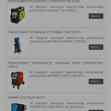
PRZECINARKA PLAZMOWA CUTMASTER 70+ ESAB
W okazjach cenowych inwertorowa przecinarka
plazmowa Cutmaster 70+ ESAB z
...
WIĘCEJ…
PÓŁAUTOMAT SPAWALNICZY FANMIG 5 WP MOST
W okazjach cenowych inwertorowy półautomat
spawalniczy MIG/MAG FANMIG 5 WP/5m
...
WIĘCEJ…
PÓŁAUTOMAT SPAWALNICZY MIG/MAG R300 CONTROLPRO
LORCH
W okazjach cenowych inwertorowy kompaktowy
półautomat MIG/MAG R300 ControlPro
...
WIĘCEJ…
FANMIG 322 PULSE MOST
W okazjach cenowych inwertorowy półautomat
FANMIG 322 Pulse MOST do spawania
...