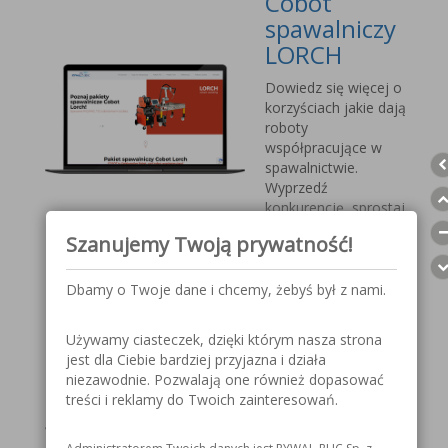
Cobot
spawalniczy
LORCH
Dowiedz się więcej o
korzyściach jakie dają
roboty
współpracujące w
spawalnictwie.
Wyprzedź
konkurencję, sprostaj
nadchodzącym
Szanujemy Twoją prywatność!
wyzwaniom.
Dbamy o Twoje dane i chcemy, żebyś był z nami.
Przyłbica
spawalnicza
Używamy ciasteczek, dzięki którym nasza strona
V1000 MOST
jest dla Ciebie bardziej przyjazna i działa
niezawodnie. Pozwalają one również dopasować
Szczegółowe
treści i reklamy do Twoich zainteresowań.
informacje o
przyłbicy spawalniczej