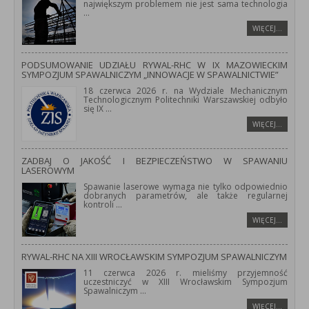
największym problemem nie jest sama technologia
...
WIĘCEJ…
PODSUMOWANIE UDZIAŁU RYWAL-RHC W IX MAZOWIECKIM
SYMPOZJUM SPAWALNICZYM „INNOWACJE W SPAWALNICTWIE”
18 czerwca 2026 r. na Wydziale Mechanicznym
Technologicznym Politechniki Warszawskiej odbyło
się IX
...
WIĘCEJ…
ZADBAJ O JAKOŚĆ I BEZPIECZEŃSTWO W SPAWANIU
LASEROWYM
Spawanie laserowe wymaga nie tylko odpowiednio
dobranych parametrów, ale także regularnej
kontroli
...
WIĘCEJ…
RYWAL-RHC NA XIII WROCŁAWSKIM SYMPOZJUM SPAWALNICZYM
11 czerwca 2026 r. mieliśmy przyjemność
uczestniczyć w XIII Wrocławskim Sympozjum
Spawalniczym
...
WIĘCEJ…