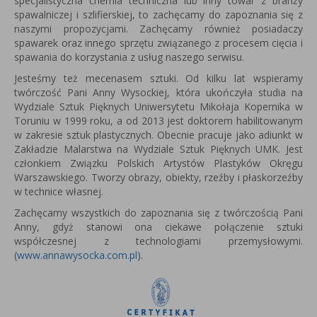
specjalistyczna chemia techniczna lub inny towar z branży
spawalniczej i szlifierskiej, to zachęcamy do zapoznania się z
naszymi propozycjami. Zachęcamy również posiadaczy
spawarek oraz innego sprzętu związanego z procesem cięcia i
spawania do korzystania z usług naszego serwisu.
Jesteśmy też mecenasem sztuki. Od kilku lat wspieramy
twórczość Pani Anny Wysockiej, która u
kończyła studia na
Wydziale Sztuk Pięknych Uniwersytetu Mikołaja Kopernika w
Toruniu w 1999 roku, a od 2013 jest
doktorem habilitowanym
w zakresie sztuk plastycznych.
Obecnie pracuje jako adiunkt w
Zakładzie Malarstwa na Wydziale Sztuk Pięknych UMK.
Jest
członkiem Związku Polskich Artystów Plastyków Okręgu
Warszawskiego.
Tworzy obrazy, obiekty, rzeźby i płaskorzeźby
w technice własnej.
Zachęcamy wszystkich do zapoznania się z twórczością Pani
Anny, gdyż stanowi ona ciekawe połączenie sztuki
współczesnej z technologiami przemysłowymi.
(
www.annawysocka.com.pl
).