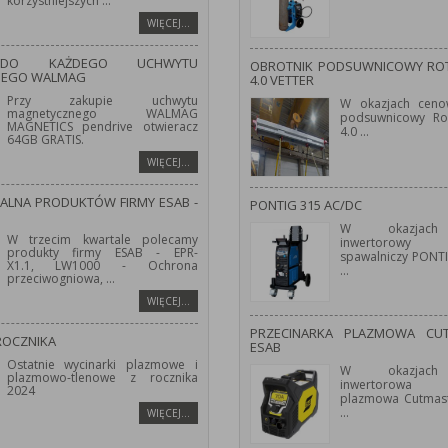
korzystniejszych
...
WIĘCEJ…
 DO KAŻDEGO UCHWYTU
OBROTNIK PODSUWNICOWY ROT
NEGO WALMAG
4.0 VETTER
Przy zakupie uchwytu
W okazjach ceno
magnetycznego WALMAG
podsuwnicowy Ro
MAGNETICS pendrive otwieracz
4.0
...
64GB GRATIS.
WIĘCEJ…
JALNA PRODUKTÓW FIRMY ESAB -
PONTIG 315 AC/DC
W okazjach
W trzecim kwartale polecamy
inwertorowy 
produkty firmy ESAB - EPR-
spawalniczy PONT
X1.1, LW1000 - Ochrona
...
przeciwogniowa,
...
WIĘCEJ…
PRZECINARKA PLAZMOWA CU
ROCZNIKA
ESAB
Ostatnie wycinarki plazmowe i
W okazjach
plazmowo-tlenowe z rocznika
inwertorowa 
2024
plazmowa Cutmast
...
WIĘCEJ…