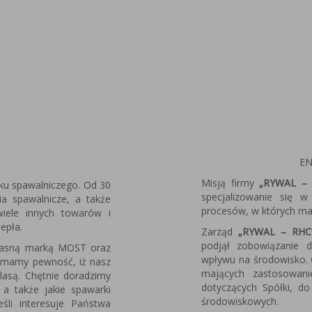
EN
Misją firmy
„RYWAL – 
ku spawalniczego. Od 30
specjalizowanie się 
nia spawalnicze, a także
procesów, w których ma 
 wiele innych towarów i
iepła.
Zarząd
„RYWAL – RHC
podjął zobowiązanie 
własną marką MOST oraz
wpływu na środowisko. 
 mamy pewność, iż nasz
mających zastosowan
lasą. Chętnie doradzimy
dotyczących Spółki, do
 a także jakie spawarki
środowiskowych.
śli interesuje Państwa