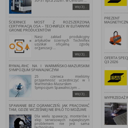
30–31 lipca 2026 r. w Centrum
...
WIĘCEJ…
PREZENT
ŚCIERNICE MOST Z ROZSZERZONĄ
MAGNETYCZ
CERTYFIKACJĄ OSA – TECHNIFLEX W ELITARNYM
GRONIE PRODUCENTÓW
Nasz zakład produkcyjny
artykułów ściernych Techniflex
uzyskał oficjalną zgodę
organizacji
...
WIĘCEJ…
OFERTA SPEC
Q3 2026
RYWAL-RHC NA I WARMIŃSKO-MAZURSKIM
SYMPOZJUM SPAWALNICZYM
25 czerwca mieliśmy
przyjemność uczestniczyć w I
Warmińsko-Mazurskim
Sympozjum Spawalniczym
...
WIĘCEJ…
WYPRZEDAŻ 
SPAWANIE BEZ OGRANICZEŃ: JAK PRACOWAĆ
TAM, GDZIE WCZEŚNIEJ NIE BYŁO TO MOŻLIWE
Dla wielu spawaczy, monterów i
ekip serwisowych największym
problemem nie jest sama
technologia
...