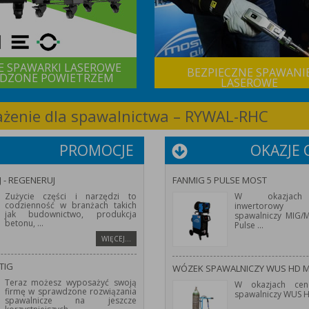
E SPAWARKI LASEROWE
BEZPIECZNE SPAWANI
DZONE POWIETRZEM
LASEROWE
sażenie dla spawalnictwa – RYWAL-RHC
PROMOCJE
OKAZJE
J - REGENERUJ
FANMIG 5 PULSE MOST
Zużycie części i narzędzi to
W okazjach
codzienność w branżach takich
inwertorowy 
jak budownictwo, produkcja
spawalniczy MIG
betonu,
...
Pulse
...
WIĘCEJ…
TIG
WÓZEK SPAWALNICZY WUS HD 
Teraz możesz wyposażyć swoją
W okazjach cen
firmę w sprawdzone rozwiązania
spawalniczy WUS 
spawalnicze na jeszcze