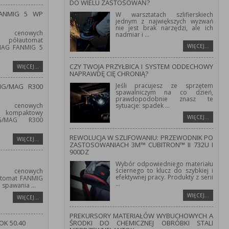
DO WIELU ZASTOSOWAŃ?
FANMIG 5 WP
W warsztatach szlifierskiech
jednym z największych wyzwań
nie jest brak narzędzi, ale ich
 cenowych
nadmiar i
...
półautomat
WIĘCEJ…
/MAG FANMIG 5
CZY TWOJA PRZYŁBICA I SYSTEM ODDECHOWY
WIĘCEJ…
NAPRAWDĘ CIĘ CHRONIĄ?
Jeśli pracujesz ze sprzętem
IG/MAG R300
spawalniczym na co dzień,
prawdopodobnie znasz te
 cenowych
sytuacje: spadek
...
kompaktowy
WIĘCEJ…
IG/MAG R300
REWOLUCJA W SZLIFOWANIU: PRZEWODNIK PO
WIĘCEJ…
ZASTOSOWANIACH 3M™ CUBITRON™ II 732U I
900DZ
Wybór odpowiedniego materiału
ściernego to klucz do szybkiej i
 cenowych
efektywnej pracy. Produkty z serii
utomat FANMIG
...
o spawania
...
WIĘCEJ…
WIĘCEJ…
PREKURSORY MATERIAŁÓW WYBUCHOWYCH A
OK 50.40
ŚRODKI DO CHEMICZNEJ OBRÓBKI STALI