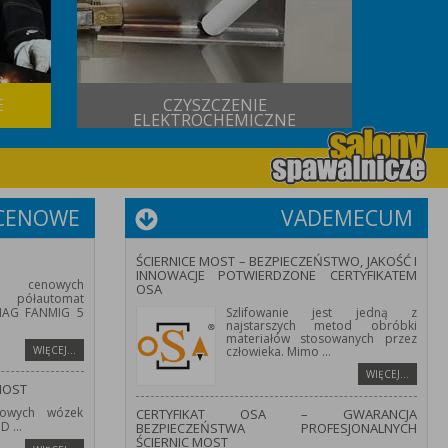
E
CZYSZCZENIE
USŁUG
ELEKTROCHEMICZNE
 CENOWE
VADEMECUM
ŚCIERNICE MOST – BEZPIECZEŃSTWO, JAKOŚĆ I
INNOWACJE POTWIERDZONE CERTYFIKATEM
 cenowych
OSA
półautomat
/MAG FANMIG 5
Szlifowanie jest jedną z
najstarszych metod obróbki
materiałów stosowanych przez
WIĘCEJ…
człowieka. Mimo
...
WIĘCEJ…
MOST
owych wózek
CERTYFIKAT OSA – GWARANCJA
HD
...
BEZPIECZEŃSTWA PROFESJONALNYCH
ŚCIERNIC MOST