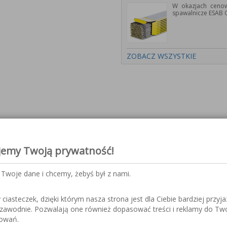
W okazjach cenow
spawalnicze ESAB 
ZOBACZ WSZYSTKIE
trony wybranych produktów ora
jemy Twoją prywatność!
Twoje dane i chcemy, żebyś był z nami.
iasteczek, dzięki którym nasza strona jest dla Ciebie bardziej przyja
nicze serii PYXAR
ezawodnie. Pozwalają one również dopasować treści i reklamy do Tw
sowań.