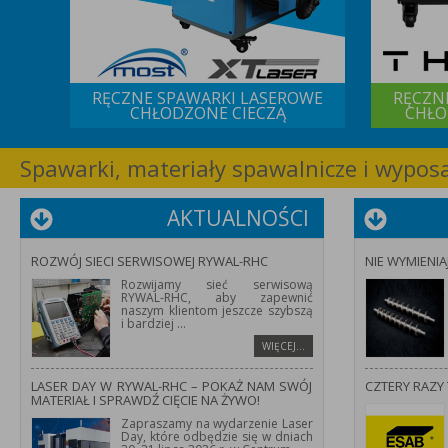
 IQS
RĘCZNE SPAWARKI LASEROWE
RĘCZN
CHŁODZONE CIECZĄ
CHŁO
Spawarki, materiały spawalnicze i wypo
AKTUALNOŚCI
ROZWÓJ SIECI SERWISOWEJ RYWAL-RHC
NIE WYMIENIA
Rozwijamy sieć serwisową
RYWAL-RHC, aby zapewnić
naszym klientom jeszcze szybszą
i bardziej
...
WIĘCEJ…
LASER DAY W RYWAL-RHC – POKAŻ NAM SWÓJ
CZTERY RAZY 
MATERIAŁ I SPRAWDŹ CIĘCIE NA ŻYWO!
Zapraszamy na wydarzenie Laser
Day, które odbędzie się w dniach