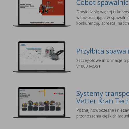
Cobot spawalni
Dowiedz się więcej o korzyś
współpracujące w spawalnic
konkurencję, sprostaj nad
Przyłbica spawa
Szczegółowe informacje o p
V1000 MOST
Systemy transpo
Vetter Kran Tec
Poznaj nowoczesne i nieza
przenoszenia ciężkich ładu