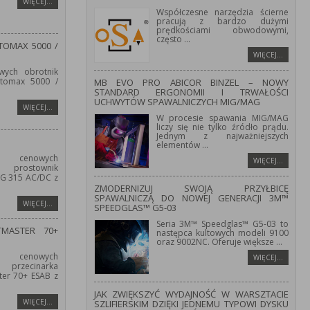
WIĘCEJ…
Współczesne narzędzia ścierne
pracują z bardzo dużymi
prędkościami obwodowymi,
często
...
OMAX 5000 /
WIĘCEJ…
wych obrotnik
tomax 5000 /
MB EVO PRO ABICOR BINZEL – NOWY
STANDARD ERGONOMII I TRWAŁOŚCI
UCHWYTÓW SPAWALNICZYCH MIG/MAG
WIĘCEJ…
W procesie spawania MIG/MAG
liczy się nie tylko źródło prądu.
Jednym z najważniejszych
elementów
...
 cenowych
WIĘCEJ…
prostownik
IG 315 AC/DC z
ZMODERNIZUJ SWOJĄ PRZYŁBICĘ
SPAWALNICZĄ DO NOWEJ GENERACJI 3M™
WIĘCEJ…
SPEEDGLAS™ G5-03
Seria 3M™ Speedglas™ G5-03 to
TMASTER 70+
następca kultowych modeli 9100
oraz 9002NC. Oferuje większe
...
 cenowych
WIĘCEJ…
przecinarka
er 70+ ESAB z
JAK ZWIĘKSZYĆ WYDAJNOŚĆ W WARSZTACIE
WIĘCEJ…
SZLIFIERSKIM DZIĘKI JEDNEMU TYPOWI DYSKU