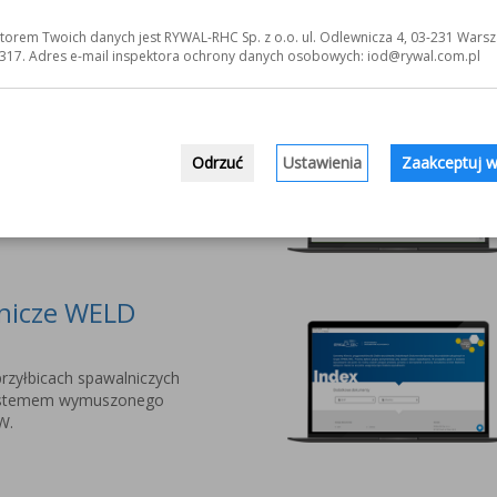
jnowszej serii przyłbic
torem Twoich danych jest RYWAL-RHC Sp. z o.o. ul. Odlewnicza 4, 03-231 Warsz
nalistów PYXAR MOST.
317. Adres e-mail inspektora ochrony danych osobowych: iod@rywal.com.pl
owe dla Twojej
Odrzuć
Ustawienia
Zaakceptuj w
ania Systemów
 do narzędzi i środków
lnicze WELD
rzyłbicach spawalniczych
stemem wymuszonego
W.