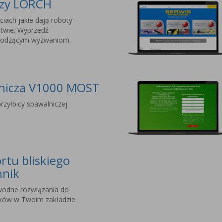
czy LORCH
ciach jakie dają roboty
twie. Wyprzedź
chodzącym wyzwaniom.
lnicza V1000 MOST
rzyłbicy spawalniczej
rtu bliskiego
hnik
wodne rozwiązania do
nków w Twoim zakładzie.