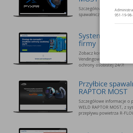
Szczegółowe informacje o na
Administra
spawalniczych dla profesjo
951-19-98-
Systemy vending
firmy
Zobacz korzyści ze stosow
Vendingowych MOST. Dostęp
ochrony osobistej 24/7!
Przyłbice spawa
RAPTOR MOST
Szczegółowe informacje o p
WELD RAPTOR MOST, z sy
przepływu powietrza R-FLO