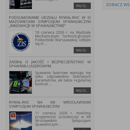
ZOBACZ WS
WIĘCEJ…
PODSUMOWANIE UDZIAŁU RYWAL-RHC W IX
MAZOWIECKIM SYMPOZJUM SPAWALNICZYM
„INNOWACJE W SPAWALNICTWIE”
18 czerwca 2026 r. na Wydziale
Mechanicznym Technologicznym
Politechniki Warszawskiej odbyło
się IX
...
WIĘCEJ…
ZADBAJ O JAKOŚĆ I BEZPIECZEŃSTWO W
SPAWANIU LASEROWYM
Spawanie laserowe wymaga nie
tylko odpowiednio dobranych
parametrów, ale także regularnej
kontroli
...
WIĘCEJ…
RYWAL-RHC NA XIII WROCŁAWSKIM
SYMPOZJUM SPAWALNICZYM
11 czerwca 2026 r. mieliśmy
przyjemność uczestniczyć w XIII
Wrocławskim Sympozjum
Spawalniczym
...