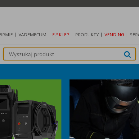
FIRMIE
|
VADEMECUM
|
E-SKLEP
|
PRODUKTY
|
VENDING
|
SER