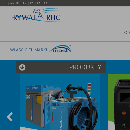
Język:
|
|
|
|
PL
EN
RO
LT
AE
O 
WŁAŚCICIEL MARKI
PRODUKTY