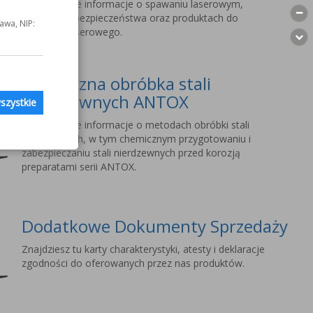
Szczegółowe informacje o spawaniu laserowym,
wymogach bezpieczeństwa oraz produktach do
awa, NIP:
spawania laserowego.
Chemiczna obróbka stali
nierdzewnych ANTOX
szystkie
Szczegółowe informacje o metodach obróbki stali
nierdzewnych, w tym chemicznym przygotowaniu i
zabezpieczaniu stali nierdzewnych przed korozją
preparatami serii ANTOX.
Dodatkowe Dokumenty Sprzedaży
Znajdziesz tu karty charakterystyki, atesty i deklaracje
zgodności do oferowanych przez nas produktów.