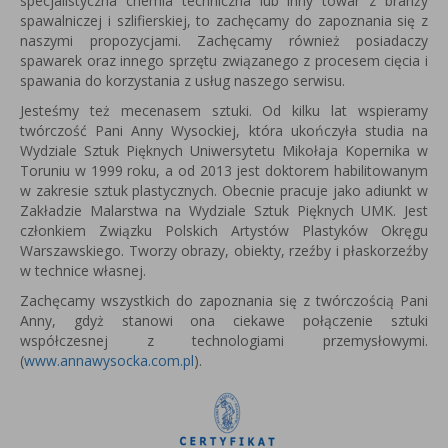
specjalistyczna chemia techniczna lub inny towar z branży
spawalniczej i szlifierskiej, to zachęcamy do zapoznania się z
naszymi propozycjami. Zachęcamy również posiadaczy
spawarek oraz innego sprzętu związanego z procesem cięcia i
spawania do korzystania z usług naszego serwisu.
Jesteśmy też mecenasem sztuki. Od kilku lat wspieramy
twórczość Pani Anny Wysockiej, która u
kończyła studia na
Wydziale Sztuk Pięknych Uniwersytetu Mikołaja Kopernika w
Toruniu w 1999 roku, a od 2013 jest
doktorem habilitowanym
w zakresie sztuk plastycznych.
Obecnie pracuje jako adiunkt w
Zakładzie Malarstwa na Wydziale Sztuk Pięknych UMK.
Jest
członkiem Związku Polskich Artystów Plastyków Okręgu
Warszawskiego.
Tworzy obrazy, obiekty, rzeźby i płaskorzeźby
w technice własnej.
Zachęcamy wszystkich do zapoznania się z twórczością Pani
Anny, gdyż stanowi ona ciekawe połączenie sztuki
współczesnej z technologiami przemysłowymi.
(
www.annawysocka.com.pl
).