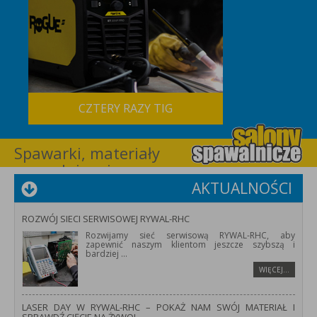
CZTERY RAZY TIG
Spawarki, materiały
spawalnicze i
wyposażenie dla
AKTUALNOŚCI
spawalnictwa –
RYWAL-RHC
ROZWÓJ SIECI SERWISOWEJ RYWAL-RHC
Rozwijamy sieć serwisową RYWAL-RHC, aby
zapewnić naszym klientom jeszcze szybszą i
bardziej
...
WIĘCEJ…
LASER DAY W RYWAL-RHC – POKAŻ NAM SWÓJ MATERIAŁ I