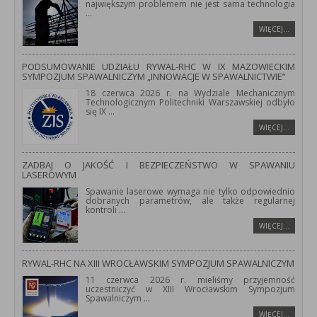
największym problemem nie jest sama technologia
...
WIĘCEJ…
PODSUMOWANIE UDZIAŁU RYWAL-RHC W IX MAZOWIECKIM
SYMPOZJUM SPAWALNICZYM „INNOWACJE W SPAWALNICTWIE”
18 czerwca 2026 r. na Wydziale Mechanicznym
Technologicznym Politechniki Warszawskiej odbyło
się IX
...
WIĘCEJ…
ZADBAJ O JAKOŚĆ I BEZPIECZEŃSTWO W SPAWANIU
LASEROWYM
Spawanie laserowe wymaga nie tylko odpowiednio
dobranych parametrów, ale także regularnej
kontroli
...
WIĘCEJ…
RYWAL-RHC NA XIII WROCŁAWSKIM SYMPOZJUM SPAWALNICZYM
11 czerwca 2026 r. mieliśmy przyjemność
uczestniczyć w XIII Wrocławskim Sympozjum
Spawalniczym
...
WIĘCEJ…