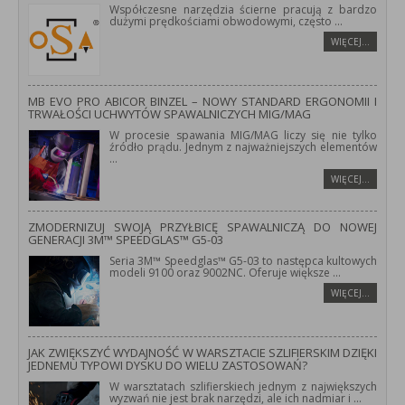
Współczesne narzędzia ścierne pracują z bardzo
dużymi prędkościami obwodowymi, często
...
WIĘCEJ…
MB EVO PRO ABICOR BINZEL – NOWY STANDARD ERGONOMII I
TRWAŁOŚCI UCHWYTÓW SPAWALNICZYCH MIG/MAG
W procesie spawania MIG/MAG liczy się nie tylko
źródło prądu. Jednym z najważniejszych elementów
...
WIĘCEJ…
ZMODERNIZUJ SWOJĄ PRZYŁBICĘ SPAWALNICZĄ DO NOWEJ
GENERACJI 3M™ SPEEDGLAS™ G5-03
Seria 3M™ Speedglas™ G5-03 to następca kultowych
modeli 9100 oraz 9002NC. Oferuje większe
...
WIĘCEJ…
JAK ZWIĘKSZYĆ WYDAJNOŚĆ W WARSZTACIE SZLIFIERSKIM DZIĘKI
JEDNEMU TYPOWI DYSKU DO WIELU ZASTOSOWAŃ?
W warsztatach szlifierskiech jednym z największych
wyzwań nie jest brak narzędzi, ale ich nadmiar i
...