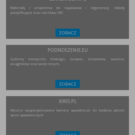
Materiały i urządzenia do napawania i regeneracji. Układy
plastyfikujące oraz obróbka CNC.
ZOBACZ
PODNOSZENIE.EU
Systemy transportu bliskiego, żurawie, żurawików, suwnice,
wciągników oraz wiele innych.
ZOBACZ
XIRIS.PL
Wysoce wyspecjalizowane kamery spawalnicze do badania jakości
spoin spawalniczych