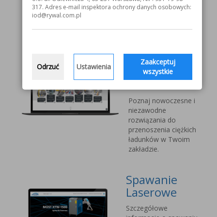
V1000 MOST
317. Adres e-mail inspektora ochrony danych osobowych:
iod@rywal.com.pl
Systemy
transportu
bliskiego
Zaakceptuj
Odrzuć
Ustawienia
Vetter Kran
wszystkie
Technik
Poznaj nowoczesne i
niezawodne
rozwiązania do
przenoszenia ciężkich
ładunków w Twoim
zakładzie.
Spawanie
Laserowe
Szczegółowe