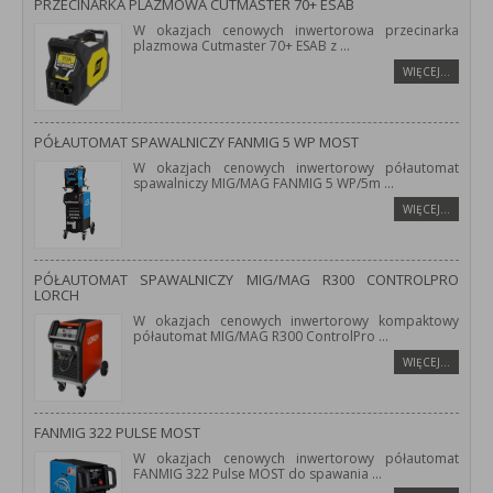
PRZECINARKA PLAZMOWA CUTMASTER 70+ ESAB
W okazjach cenowych inwertorowa przecinarka
plazmowa Cutmaster 70+ ESAB z
...
WIĘCEJ…
PÓŁAUTOMAT SPAWALNICZY FANMIG 5 WP MOST
W okazjach cenowych inwertorowy półautomat
spawalniczy MIG/MAG FANMIG 5 WP/5m
...
WIĘCEJ…
PÓŁAUTOMAT SPAWALNICZY MIG/MAG R300 CONTROLPRO
LORCH
W okazjach cenowych inwertorowy kompaktowy
półautomat MIG/MAG R300 ControlPro
...
WIĘCEJ…
FANMIG 322 PULSE MOST
W okazjach cenowych inwertorowy półautomat
FANMIG 322 Pulse MOST do spawania
...