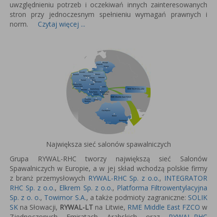
uwzględnieniu potrzeb i oczekiwań innych zainteresowanych
stron przy jednoczesnym spełnieniu wymagań prawnych i
norm.
Czytaj więcej ...
Największa sieć salonów spawalniczych
Grupa RYWAL-RHC tworzy największą sieć Salonów
Spawalniczych w Europie, a w jej skład wchodzą polskie firmy
z branż przemysłowych
RYWAL-RHC Sp. z o.o.
,
INTEGRATOR
RHC Sp. z o.o.
,
Elkrem Sp. z o.o.
,
Platforma Filtrowentylacyjna
Sp. z o. o.
,
Towimor S.A.
, a także podmioty zagraniczne:
SOLIK
SK
na Słowacji,
RYWAL-LT
na Litwie,
RME Middle East FZCO
w
Zjednoczonych Emiratach Arabskich oraz
RYWAL-RHC