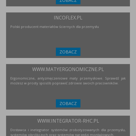
ZOBACZ
INCOFLEX.PL
Polski producent materiałów ściernych dla przemysłu
ZOBACZ
WWW.MATYERGONOMICZNE.PL
Ergonomiczne, antyzmęczeniowe maty przemysłowe. Sprawdź jak
możesz w prosty sposób poprawić zdrowie swoich pracowników.
ZOBACZ
WWW.INTEGRATOR-RHC.PL
Dostawca i inetegrator systemów zrobotyzowanych dla przemysłu,
systemów obróbczych oraz systemów narzędzi montażowych.