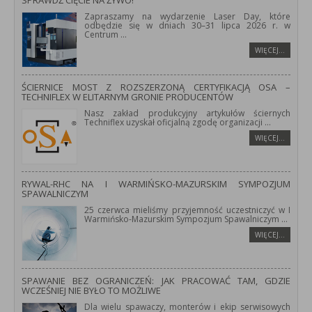
SPRAWDŹ CIĘCIE NA ŻYWO!
Zapraszamy na wydarzenie Laser Day, które
odbędzie się w dniach 30–31 lipca 2026 r. w
Centrum
...
WIĘCEJ…
ŚCIERNICE MOST Z ROZSZERZONĄ CERTYFIKACJĄ OSA –
TECHNIFLEX W ELITARNYM GRONIE PRODUCENTÓW
Nasz zakład produkcyjny artykułów ściernych
Techniflex uzyskał oficjalną zgodę organizacji
...
WIĘCEJ…
RYWAL-RHC NA I WARMIŃSKO-MAZURSKIM SYMPOZJUM
SPAWALNICZYM
25 czerwca mieliśmy przyjemność uczestniczyć w I
Warmińsko-Mazurskim Sympozjum Spawalniczym
...
WIĘCEJ…
SPAWANIE BEZ OGRANICZEŃ: JAK PRACOWAĆ TAM, GDZIE
WCZEŚNIEJ NIE BYŁO TO MOŻLIWE
Dla wielu spawaczy, monterów i ekip serwisowych