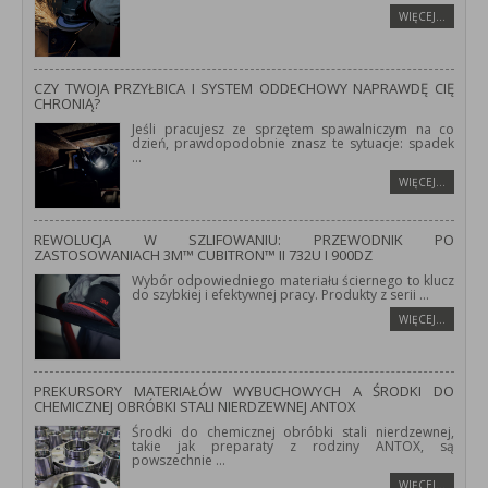
WIĘCEJ…
CZY TWOJA PRZYŁBICA I SYSTEM ODDECHOWY NAPRAWDĘ CIĘ
CHRONIĄ?
Jeśli pracujesz ze sprzętem spawalniczym na co
dzień, prawdopodobnie znasz te sytuacje: spadek
...
WIĘCEJ…
REWOLUCJA W SZLIFOWANIU: PRZEWODNIK PO
ZASTOSOWANIACH 3M™ CUBITRON™ II 732U I 900DZ
Wybór odpowiedniego materiału ściernego to klucz
do szybkiej i efektywnej pracy. Produkty z serii
...
WIĘCEJ…
PREKURSORY MATERIAŁÓW WYBUCHOWYCH A ŚRODKI DO
CHEMICZNEJ OBRÓBKI STALI NIERDZEWNEJ ANTOX
Środki do chemicznej obróbki stali nierdzewnej,
takie jak preparaty z rodziny ANTOX, są
powszechnie
...
WIĘCEJ…