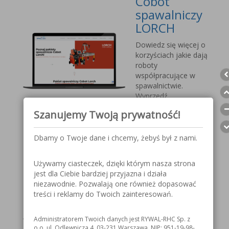
Cobot
spawalniczy
LORCH
Dowiedz się więcej o
korzyściach jakie dają
roboty
współpracujące w
spawalnictwie.
Wyprzedź
konkurencję, sprostaj
Szanujemy Twoją prywatność!
nadchodzącym
wyzwaniom.
Dbamy o Twoje dane i chcemy, żebyś był z nami.
Przyłbica
Używamy ciasteczek, dzięki którym nasza strona
spawalnicza
jest dla Ciebie bardziej przyjazna i działa
V1000 MOST
niezawodnie. Pozwalają one również dopasować
treści i reklamy do Twoich zainteresowań.
Szczegółowe
informacje o
Administratorem Twoich danych jest RYWAL-RHC Sp. z
przyłbicy spawalniczej
o.o. ul. Odlewnicza 4, 03-231 Warszawa, NIP: 951-19-98-