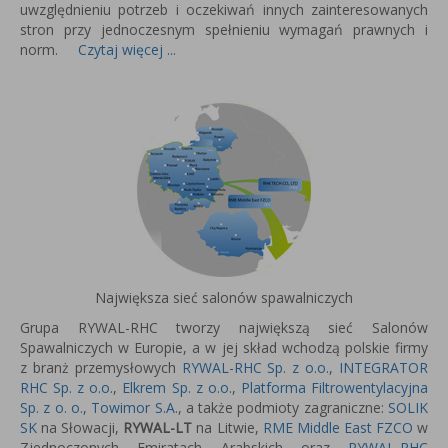
uwzględnieniu potrzeb i oczekiwań innych zainteresowanych
stron przy jednoczesnym spełnieniu wymagań prawnych i
norm.
Czytaj więcej ...
Największa sieć salonów spawalniczych
Grupa RYWAL-RHC tworzy największą sieć Salonów
Spawalniczych w Europie, a w jej skład wchodzą polskie firmy
z branż przemysłowych
RYWAL-RHC Sp. z o.o.
,
INTEGRATOR
RHC Sp. z o.o.
,
Elkrem Sp. z o.o.
,
Platforma Filtrowentylacyjna
Sp. z o. o.
,
Towimor S.A.
, a także podmioty zagraniczne:
SOLIK
SK
na Słowacji,
RYWAL-LT
na Litwie,
RME Middle East FZCO
w
Zjednoczonych Emiratach Arabskich oraz
RYWAL-RHC