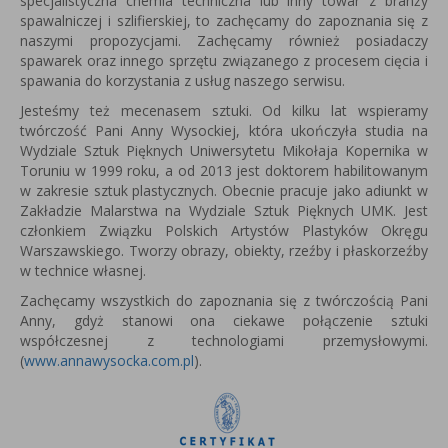
specjalistyczna chemia techniczna lub inny towar z branży
spawalniczej i szlifierskiej, to zachęcamy do zapoznania się z
naszymi propozycjami. Zachęcamy również posiadaczy
spawarek oraz innego sprzętu związanego z procesem cięcia i
spawania do korzystania z usług naszego serwisu.
Jesteśmy też mecenasem sztuki. Od kilku lat wspieramy
twórczość Pani Anny Wysockiej, która u
kończyła studia na
Wydziale Sztuk Pięknych Uniwersytetu Mikołaja Kopernika w
Toruniu w 1999 roku, a od 2013 jest
doktorem habilitowanym
w zakresie sztuk plastycznych.
Obecnie pracuje jako adiunkt w
Zakładzie Malarstwa na Wydziale Sztuk Pięknych UMK.
Jest
członkiem Związku Polskich Artystów Plastyków Okręgu
Warszawskiego.
Tworzy obrazy, obiekty, rzeźby i płaskorzeźby
w technice własnej.
Zachęcamy wszystkich do zapoznania się z twórczością Pani
Anny, gdyż stanowi ona ciekawe połączenie sztuki
współczesnej z technologiami przemysłowymi.
(
www.annawysocka.com.pl
).