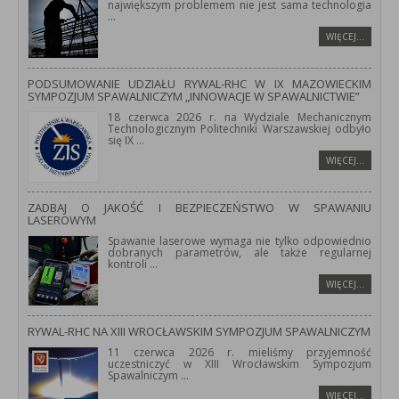
największym problemem nie jest sama technologia
...
WIĘCEJ…
PODSUMOWANIE UDZIAŁU RYWAL-RHC W IX MAZOWIECKIM
SYMPOZJUM SPAWALNICZYM „INNOWACJE W SPAWALNICTWIE”
18 czerwca 2026 r. na Wydziale Mechanicznym
Technologicznym Politechniki Warszawskiej odbyło
się IX
...
WIĘCEJ…
ZADBAJ O JAKOŚĆ I BEZPIECZEŃSTWO W SPAWANIU
LASEROWYM
Spawanie laserowe wymaga nie tylko odpowiednio
dobranych parametrów, ale także regularnej
kontroli
...
WIĘCEJ…
RYWAL-RHC NA XIII WROCŁAWSKIM SYMPOZJUM SPAWALNICZYM
11 czerwca 2026 r. mieliśmy przyjemność
uczestniczyć w XIII Wrocławskim Sympozjum
Spawalniczym
...
WIĘCEJ…