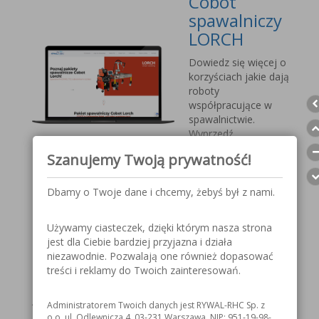
Cobot
spawalniczy
LORCH
Dowiedz się więcej o
korzyściach jakie dają
roboty
współpracujące w
spawalnictwie.
Wyprzedź
konkurencję, sprostaj
Szanujemy Twoją prywatność!
nadchodzącym
wyzwaniom.
Dbamy o Twoje dane i chcemy, żebyś był z nami.
Przyłbica
Używamy ciasteczek, dzięki którym nasza strona
spawalnicza
jest dla Ciebie bardziej przyjazna i działa
V1000 MOST
niezawodnie. Pozwalają one również dopasować
treści i reklamy do Twoich zainteresowań.
Szczegółowe
informacje o
Administratorem Twoich danych jest RYWAL-RHC Sp. z
przyłbicy spawalniczej
o.o. ul. Odlewnicza 4, 03-231 Warszawa, NIP: 951-19-98-