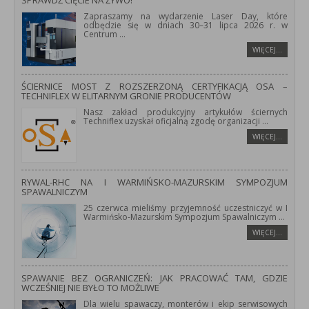
SPRAWDŹ CIĘCIE NA ŻYWO!
Zapraszamy na wydarzenie Laser Day, które
odbędzie się w dniach 30–31 lipca 2026 r. w
Centrum
...
WIĘCEJ…
ŚCIERNICE MOST Z ROZSZERZONĄ CERTYFIKACJĄ OSA –
TECHNIFLEX W ELITARNYM GRONIE PRODUCENTÓW
Nasz zakład produkcyjny artykułów ściernych
Techniflex uzyskał oficjalną zgodę organizacji
...
WIĘCEJ…
RYWAL-RHC NA I WARMIŃSKO-MAZURSKIM SYMPOZJUM
SPAWALNICZYM
25 czerwca mieliśmy przyjemność uczestniczyć w I
Warmińsko-Mazurskim Sympozjum Spawalniczym
...
WIĘCEJ…
SPAWANIE BEZ OGRANICZEŃ: JAK PRACOWAĆ TAM, GDZIE
WCZEŚNIEJ NIE BYŁO TO MOŻLIWE
Dla wielu spawaczy, monterów i ekip serwisowych