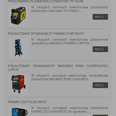
PRZECINARKA PLAZMOWA CUTMASTER 70+ ESAB
W okazjach cenowych inwertorowa przecinarka
plazmowa Cutmaster 70+ ESAB z
...
WIĘCEJ…
PÓŁAUTOMAT SPAWALNICZY FANMIG 5 WP MOST
W okazjach cenowych inwertorowy półautomat
spawalniczy MIG/MAG FANMIG 5 WP/5m
...
WIĘCEJ…
PÓŁAUTOMAT SPAWALNICZY MIG/MAG R300 CONTROLPRO
LORCH
W okazjach cenowych inwertorowy kompaktowy
półautomat MIG/MAG R300 ControlPro
...
WIĘCEJ…
FANMIG 322 PULSE MOST
W okazjach cenowych inwertorowy półautomat
FANMIG 322 Pulse MOST do spawania
...