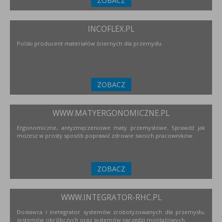
ZOBACZ
INCOFLEX.PL
Polski producent materiałów ściernych dla przemysłu
ZOBACZ
WWW.MATYERGONOMICZNE.PL
Ergonomiczne, antyzmęczeniowe maty przemysłowe. Sprawdź jak
możesz w prosty sposób poprawić zdrowie swoich pracowników.
ZOBACZ
WWW.INTEGRATOR-RHC.PL
Dostawca i inetegrator systemów zrobotyzowanych dla przemysłu,
systemów obróbczych oraz systemów narzędzi montażowych.