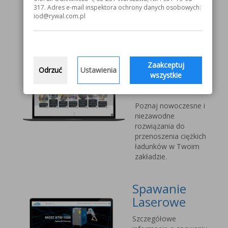
V1000 MOST
317. Adres e-mail inspektora ochrony danych osobowych:
iod@rywal.com.pl
Systemy
transportu
bliskiego
Zaakceptuj
Odrzuć
Ustawienia
Vetter Kran
wszystkie
Technik
Poznaj nowoczesne i
niezawodne
rozwiązania do
przenoszenia ciężkich
ładunków w Twoim
zakładzie.
Spawanie
Laserowe
Szczegółowe