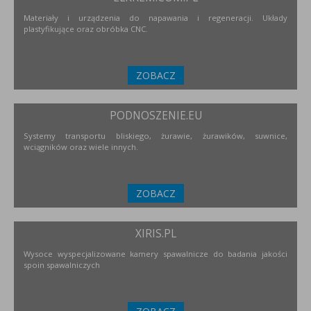
Materiały i urządzenia do napawania i regeneracji. Układy
plastyfikujące oraz obróbka CNC.
ZOBACZ
PODNOSZENIE.EU
Systemy transportu bliskiego, żurawie, żurawików, suwnice,
wciągników oraz wiele innych.
ZOBACZ
XIRIS.PL
Wysoce wyspecjalizowane kamery spawalnicze do badania jakości
spoin spawalniczych