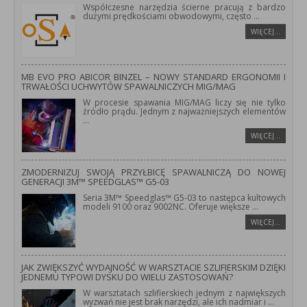
Współczesne narzędzia ścierne pracują z bardzo
dużymi prędkościami obwodowymi, często
...
WIĘCEJ…
MB EVO PRO ABICOR BINZEL – NOWY STANDARD ERGONOMII I
TRWAŁOŚCI UCHWYTÓW SPAWALNICZYCH MIG/MAG
W procesie spawania MIG/MAG liczy się nie tylko
źródło prądu. Jednym z najważniejszych elementów
...
WIĘCEJ…
ZMODERNIZUJ SWOJĄ PRZYŁBICĘ SPAWALNICZĄ DO NOWEJ
GENERACJI 3M™ SPEEDGLAS™ G5-03
Seria 3M™ Speedglas™ G5-03 to następca kultowych
modeli 9100 oraz 9002NC. Oferuje większe
...
WIĘCEJ…
JAK ZWIĘKSZYĆ WYDAJNOŚĆ W WARSZTACIE SZLIFIERSKIM DZIĘKI
JEDNEMU TYPOWI DYSKU DO WIELU ZASTOSOWAŃ?
W warsztatach szlifierskiech jednym z największych
wyzwań nie jest brak narzędzi, ale ich nadmiar i
...