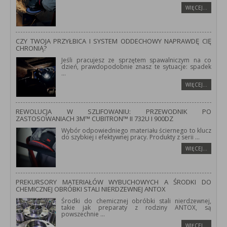
WIĘCEJ…
CZY TWOJA PRZYŁBICA I SYSTEM ODDECHOWY NAPRAWDĘ CIĘ
CHRONIĄ?
Jeśli pracujesz ze sprzętem spawalniczym na co
dzień, prawdopodobnie znasz te sytuacje: spadek
...
WIĘCEJ…
REWOLUCJA W SZLIFOWANIU: PRZEWODNIK PO
ZASTOSOWANIACH 3M™ CUBITRON™ II 732U I 900DZ
Wybór odpowiedniego materiału ściernego to klucz
do szybkiej i efektywnej pracy. Produkty z serii
...
WIĘCEJ…
PREKURSORY MATERIAŁÓW WYBUCHOWYCH A ŚRODKI DO
CHEMICZNEJ OBRÓBKI STALI NIERDZEWNEJ ANTOX
Środki do chemicznej obróbki stali nierdzewnej,
takie jak preparaty z rodziny ANTOX, są
powszechnie
...
WIĘCEJ…