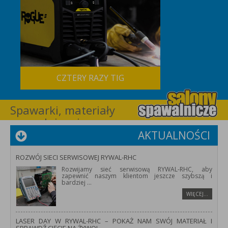
CZTERY RAZY TIG
Spawarki, materiały
spawalnicze i
wyposażenie dla
AKTUALNOŚCI
spawalnictwa –
RYWAL-RHC
ROZWÓJ SIECI SERWISOWEJ RYWAL-RHC
Rozwijamy sieć serwisową RYWAL-RHC, aby
zapewnić naszym klientom jeszcze szybszą i
bardziej
...
WIĘCEJ…
LASER DAY W RYWAL-RHC – POKAŻ NAM SWÓJ MATERIAŁ I