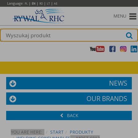
Language:
|
|
|
|
PL
EN
RO
LT
AE
MENU
NEWS
OUR BRANDS
BACK
YOU ARE HERE:
START
PRODUKTY