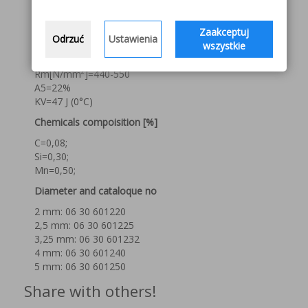
Zaakceptuj
Odrzuć
Ustawienia
Features
wszystkie
Re [N/mm]=360
Rm[N/mm²]=440-550
A5=22%
KV=47 J (0°C)
Chemicals compoisition [%]
C=0,08;
Si=0,30;
Mn=0,50;
Diameter and cataloque no
2 mm: 06 30 601220
2,5 mm: 06 30 601225
3,25 mm: 06 30 601232
4 mm: 06 30 601240
5 mm: 06 30 601250
Share with others!