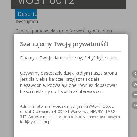
Description
Description
General-purpose electrode for welding of carbon
steel constructions, in particular small sized with thin
Szanujemy Twoją prywatność!
walls. Recommended for welding in forced positions,
including up-down. Applied for plants of low striking
voltage Uo>42V.
Dbamy o Twoje dane i chcemy, żebyś był z nami.
Rutile-cellulose coating.
Classification
Używamy ciasteczek, dzięki którym nasza strona
jest dla Ciebie bardziej przyjazna i działa
PN-EN 2560-A-E:
niezawodnie. Pozwalają one również dopasować
E 38 0 RC 11
treści i reklamy do Twoich zainteresowań.
AWS A5.1: E 6013
Welding current
Administratorem Twoich danych jest RYWAL-RHC Sp. z
o.o. ul. Odlewnicza 4, 03-231 Warszawa, NIP: 951-19-98-
317. Adres e-mail inspektora ochrony danych osobowych:
iod@rywal.com.pl
Welding position