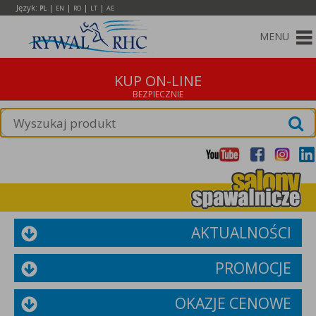
Język:
|
|
|
|
PL
EN
RO
LT
AE
MENU
KUP ON-LINE
AKTUALNOŚCI
PROMOCJE
OKAZJE CENOWE