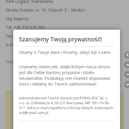
Park Logistic Transilvania
Strada Orăștiei, nr. 10, Depozit 2 – Modul I
cluj-Napoca
Tel: +40 372 935 466
Fax: +40 372 935 429
Szanujemy Twoją prywatność!
e-mail:
cluj@rywal.ro
Dbamy o Twoje dane i chcemy, żebyś był z nami.
Trade Conditions (English Version)
Używamy ciasteczek, dzięki którym nasza strona
jest dla Ciebie bardziej przyjazna i działa
niezawodnie. Pozwalają one również dopasować
treści i reklamy do Twoich zainteresowań.
Administratorem Twoich danych jest RYWAL-RHC Sp. z
Podziel się z innymi!
o.o. ul. Odlewnicza 4, 03-231 Warszawa, NIP: 951-19-98-
317. Adres e-mail inspektora ochrony danych osobowych:
iod@rywal.com.pl