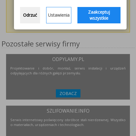
Zaakceptuj
Odrzuć
Ustawienia
wszystkie
Pozostałe serwisy firmy
ODPYLAMY.PL
Projektowanie i dobór, montaż, serwis instalacji i urządzeń
odpylających dla różnych gałęzi przemysłu.
ZOBACZ
SZLIFOWANIE.INFO
Serwis internetowy poświęcony obróbce stali nierdzewnej. Wszystko
o materiałach, urządzeniach i technologiach.