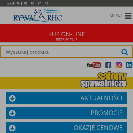
Język:
|
|
|
|
PL
EN
RO
LT
AE
MENU
KUP ON-LINE
AKTUALNOŚCI
PROMOCJE
OKAZJE CENOWE