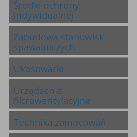
Środki ochrony
indywidualnej
Zabudowa stanowisk
spawalniczych
Ukosowarki
Urządzenia
filtrowentylacyjne
Technika zamocowań