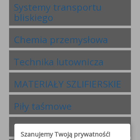
Systemy transportu
bliskiego
Chemia przemysłowa
Technika lutownicza
MATERIAŁY SZLIFIERSKIE
Piły taśmowe
Materiały spawalnicze
Szanujemy Twoją prywatność!