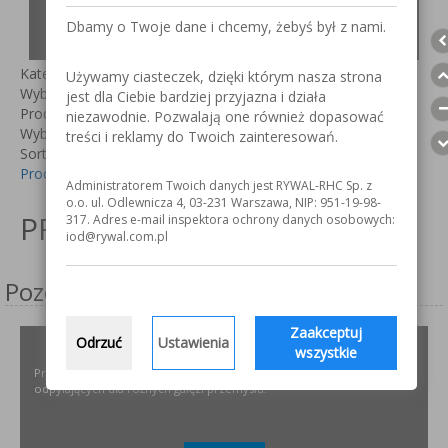
NOWOŚCI!
Dbamy o Twoje dane i chcemy, żebyś był z nami.
Kategorie:
Używamy ciasteczek, dzięki którym nasza strona
Wybierz kategorie
jest dla Ciebie bardziej przyjazna i działa
Producent:
niezawodnie. Pozwalają one również dopasować
Wybierz producenta
treści i reklamy do Twoich zainteresowań.
Sortuj według
Producent +/-
Administratorem Twoich danych jest RYWAL-RHC Sp. z
Nie znaleziono wpisu
o.o. ul. Odlewnicza 4, 03-231 Warszawa, NIP: 951-19-98-
PRODUKTY
317. Adres e-mail inspektora ochrony danych osobowych:
iod@rywal.com.pl
Pozostałe serwisy firmy
Zaakceptuj
Odrzuć
Ustawienia
ODPYLAMY.PL
wszystkie
Projektowanie i dobór, montaż, serwis instalacji i urządzeń
odpylających dla różnych gałęzi przemysłu.