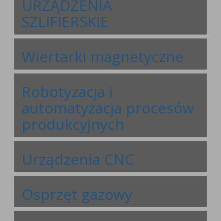
URZĄDZENIA
SZLIFIERSKIE
Wiertarki magnetyczne
Robotyzacja i
automatyzacja procesów
produkcyjnych
Urządzenia CNC
Osprzęt gazowy