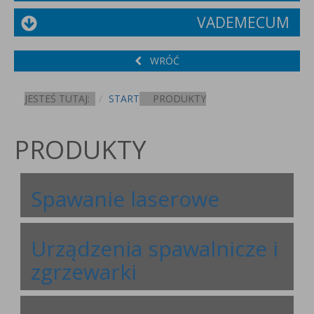
VADEMECUM
WRÓĆ
JESTEŚ TUTAJ:
START
PRODUKTY
PRODUKTY
Spawanie laserowe
Urządzenia spawalnicze i
zgrzewarki