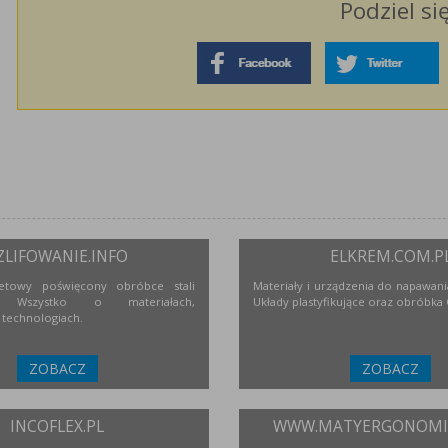
Podziel si
ZLIFOWANIE.INFO
ELKREM.COM.P
netowy poświęcony obróbce stali
Materiały i urządzenia do napawania
j. Wszystko o materiałach,
Układy plastyfikujące oraz obróbka
 technologiach.
ZOBACZ
ZOBACZ
INCOFLEX.PL
WWW.MATYERGONOMIC