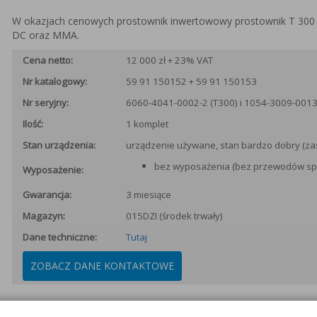
W okazjach cenowych prostownik inwertowowy prostownik T 300
DC oraz MMA.
Cena netto:
12 000 zł + 23% VAT
Nr katalogowy:
59 91 150152 + 59 91 150153
Nr seryjny:
6060-4041-0002-2 (T300) i 1054-3009-0013
Ilość:
1 komplet
Stan urządzenia:
urządzenie używane, stan bardzo dobry (za
bez wyposażenia (bez przewodów spa
Wyposażenie:
Gwarancja:
3 miesiące
Magazyn:
015DZI (środek trwały)
Dane techniczne:
Tutaj
ZOBACZ DANE KONTAKTOWE
Galeria: