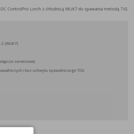
 DC ControlPro Lorch z chłodnicą WUK7 do spawania metodą TIG
-2 (WUK7)
stępcze serwisowe)
walniczych i bez uchwytu spawalniczego TIG)