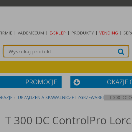
FIRMIE
|
VADEMECUM
|
E-SKLEP
|
PRODUKTY
|
VENDING
|
SER
PROMOCJE
OKAZJE
OKAZJE
URZĄDZENIA SPAWALNICZE I ZGRZEWARKI
T 300 DC
T 300 DC ControlPro Lorc