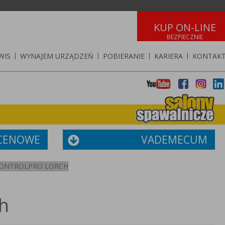
KUP ON-LINE
WIS
|
WYNAJEM URZĄDZEŃ
|
POBIERANIE
|
KARIERA
|
KONTAK
 CENOWE
VADEMECUM
 CONTROLPRO LORCH
h