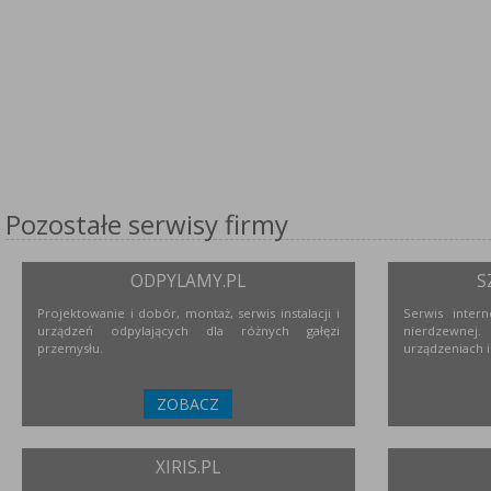
Pozostałe serwisy firmy
ODPYLAMY.PL
S
Projektowanie i dobór, montaż, serwis instalacji i
Serwis inter
urządzeń odpylających dla różnych gałęzi
nierdzewne
przemysłu.
urządzeniach i
ZOBACZ
XIRIS.PL