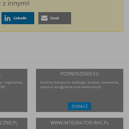
ę z innymi!
L
PODNOSZENIE.EU
 i regeneracji.
Systemy transportu bliskiego, żurawie, żurawików,
 CNC.
suwnice, wciągników oraz wiele innych.
ZOBACZ
ZNE.PL
WWW.INTEGRATOR-RHC.PL