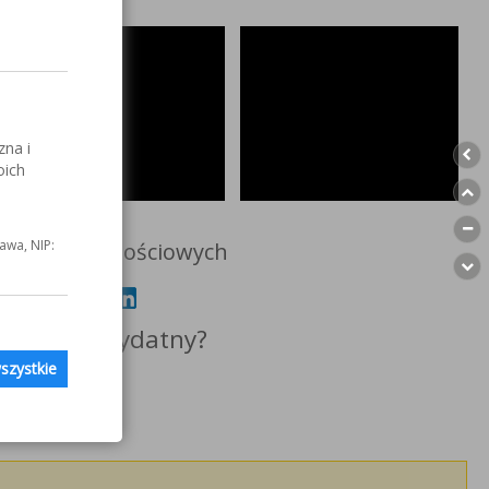
zna i
oich
awa, NIP:
ch społecznościowych
a Ciebie przydatny?
szystkie