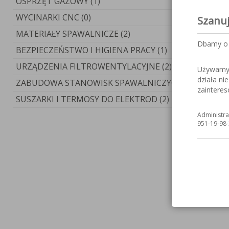
OSPRZĘT GAZOWY (1)
WYCINARKI CNC (0)
Szanu
MATERIAŁY SPAWALNICZE (2)
Dbamy o 
BEZPIECZEŃSTWO I HIGIENA PRACY (1)
URZĄDZENIA FILTROWENTYLACYJNE (2)
Używamy c
działa ni
ZABUDOWA STANOWISK SPAWALNICZYCH (3)
zaintere
SUSZARKI I TERMOSY DO ELEKTROD (2)
Administra
951-19-98-