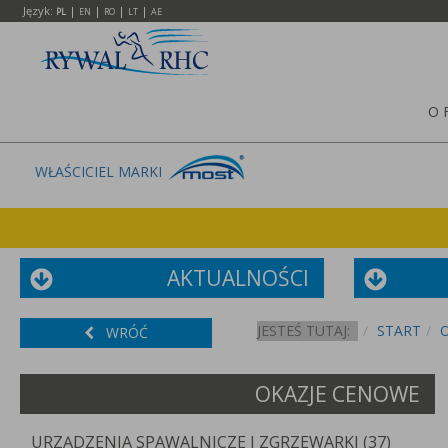
Język:
|
|
|
|
PL
EN
RO
LT
AE
O 
WŁAŚCICIEL MARKI
AKTUALNOŚCI
JESTEŚ TUTAJ:
START
WRÓĆ
OKAZJE CENOWE
URZĄDZENIA SPAWALNICZE I ZGRZEWARKI (37)