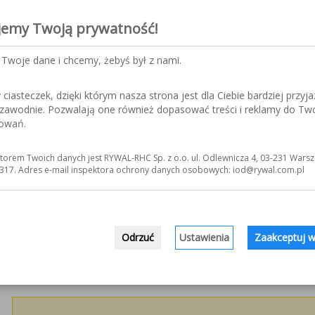
jemy Twoją prywatność!
Twoje dane i chcemy, żebyś był z nami.
iasteczek, dzięki którym nasza strona jest dla Ciebie bardziej przyja
ezawodnie. Pozwalają one również dopasować treści i reklamy do Tw
sowań.
torem Twoich danych jest RYWAL-RHC Sp. z o.o. ul. Odlewnicza 4, 03-231 Warsz
Obserwuj nas w media
317. Adres e-mail inspektora ochrony danych osobowych: iod@rywal.com.pl
Czy artykuł był dl
Odrzuć
Ustawienia
Zaakceptuj w