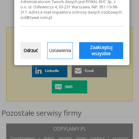
Administratorem Twoich danych jest RYWAL-RHC Sp. z
o.o. ul. Odlewnicza 4, 03-231 Warszawa, NIP: 951-19-98-
317. Adres e-mail inspektora ochrony danych osobowych:
iod@rywal.com.pl
Podziel się z innymi!
Zaakceptuj
Odrzuć
Ustawienia
wszystkie
Pozostałe serwisy firmy
ODPYLAMY.PL
Projektowanie i dobór, montaż, serwis instalacji i urządzeń