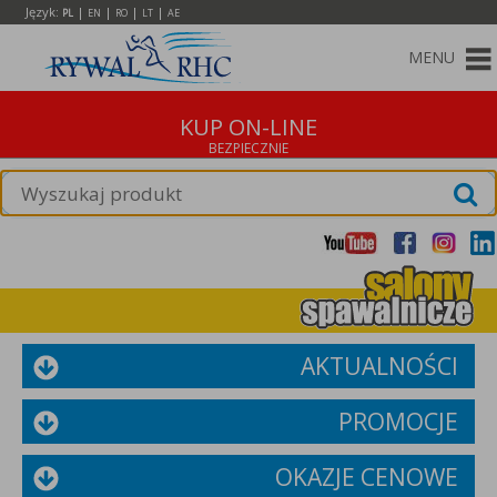
Język:
|
|
|
|
PL
EN
RO
LT
AE
MENU
KUP ON-LINE
AKTUALNOŚCI
PROMOCJE
OKAZJE CENOWE