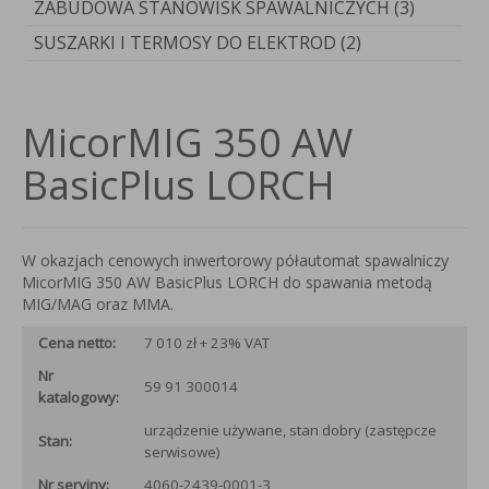
ZABUDOWA STANOWISK SPAWALNICZYCH (3)
SUSZARKI I TERMOSY DO ELEKTROD (2)
MicorMIG 350 AW
BasicPlus LORCH
W okazjach cenowych inwertorowy półautomat spawalniczy
MicorMIG 350 AW BasicPlus LORCH do spawania metodą
MIG/MAG oraz MMA.
Cena netto:
7 010 zł + 23% VAT
Nr
59 91 300014
katalogowy:
urządzenie używane, stan dobry (zastępcze
Stan:
serwisowe)
Nr seryjny:
4060-2439-0001-3