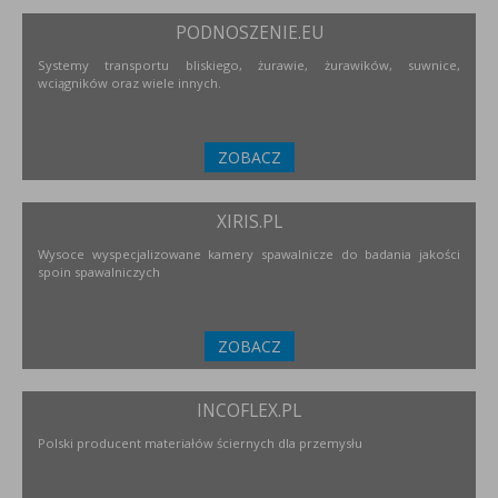
PODNOSZENIE.EU
Systemy transportu bliskiego, żurawie, żurawików, suwnice,
wciągników oraz wiele innych.
ZOBACZ
XIRIS.PL
Wysoce wyspecjalizowane kamery spawalnicze do badania jakości
spoin spawalniczych
ZOBACZ
INCOFLEX.PL
Polski producent materiałów ściernych dla przemysłu