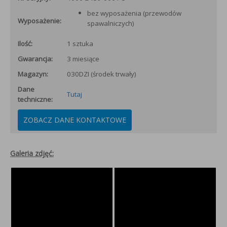
bez wyposażenia (przewodów
Wyposażenie:
spawalniczych)
Ilość:
1 sztuka
Gwarancja:
3 miesiące
Magazyn:
030DZI (środek trwały)
Dane
Tutaj
techniczne:
ZOBACZ DANE KONTAKTOWE
Galeria zdjęć: