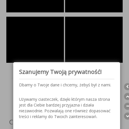
Szanujemy Twoją prywatność!
Dbamy o Twoje dane i chcemy, żebyś był z nami.
Obserwuj nas w mediach
społecznościowych
Używamy ciasteczek, dzięki którym nasza strona
jest dla Ciebie bardziej przyjazna i działa
niezawodnie. Pozwalają one również dopasować
treści i reklamy do Twoich zainteresowań.
Czy artykuł był dla Ciebie przydatny?