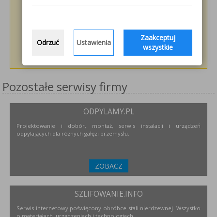
Zaakceptuj
Odrzuć
Ustawienia
wszystkie
Pozostałe serwisy firmy
ODPYLAMY.PL
Projektowanie i dobór, montaż, serwis instalacji i urządzeń
odpylających dla różnych gałęzi przemysłu.
ZOBACZ
SZLIFOWANIE.INFO
Serwis internetowy poświęcony obróbce stali nierdzewnej. Wszystko
o materiałach, urządzeniach i technologiach.