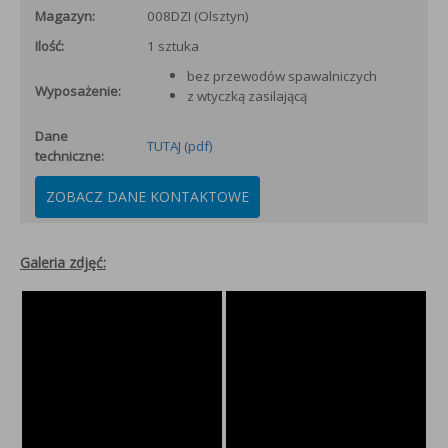
Magazyn:
008DZI (Olsztyn)
Ilość:
1 sztuka
bez przewodów spawalniczych
Wyposażenie:
z wtyczką zasilającą
Dane
TUTAJ (pdf)
techniczne:
ZOBACZ DANE KONTAKTOWE
Galeria zdjęć: