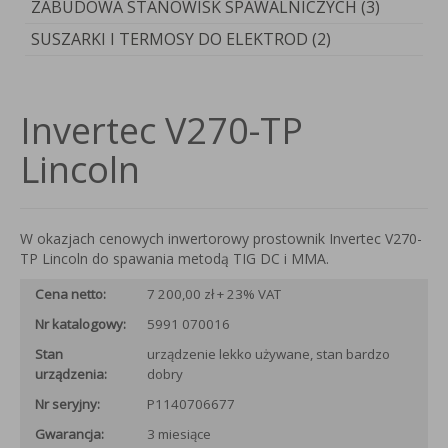
ZABUDOWA STANOWISK SPAWALNICZYCH (3)
SUSZARKI I TERMOSY DO ELEKTROD (2)
Invertec V270-TP
Lincoln
W okazjach cenowych inwertorowy prostownik Invertec V270-
TP Lincoln do spawania metodą TIG DC i MMA.
Cena netto:
7 200,00 zł + 23% VAT
Nr katalogowy:
5991 070016
Stan
urządzenie lekko używane, stan bardzo
urządzenia:
dobry
Nr seryjny:
P1140706677
Gwarancja:
3 miesiące