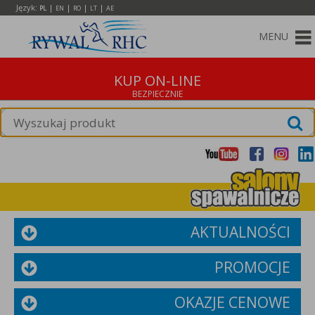
Język:
|
|
|
|
PL
EN
RO
LT
AE
MENU
KUP ON-LINE
AKTUALNOŚCI
PROMOCJE
OKAZJE CENOWE