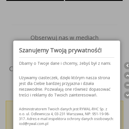
Obserwuj nas w mediach
społecznościowych
Szanujemy Twoją prywatność!
Dbamy o Twoje dane i chcemy, żebyś był z nami.
Czy artykuł był dla Ciebie przydatny?
Używamy ciasteczek, dzięki którym nasza strona
jest dla Ciebie bardziej przyjazna i działa
niezawodnie. Pozwalają one również dopasować
treści i reklamy do Twoich zainteresowań.
Administratorem Twoich danych jest RYWAL-RHC Sp. z
Podziel się z innymi!
o.o. ul. Odlewnicza 4, 03-231 Warszawa, NIP: 951-19-98-
317. Adres e-mail inspektora ochrony danych osobowych:
iod@rywal.com.pl