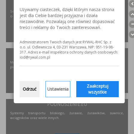
SZLIFOWANIE.INFO
Używamy ciasteczek, dzięki którym nasza strona
Serwis internetowy poświęcony obróbce stali nierdzewnej. Wszystko
jest dla Ciebie bardziej przyjazna i działa
o materiałach, urządzeniach i technologiach.
niezawodnie. Pozwalają one również dopasować
treści i reklamy do Twoich zainteresowań.
ZOBACZ
Administratorem Twoich danych jest RYWAL-RHC Sp. z
o.o. ul. Odlewnicza 4, 03-231 Warszawa, NIP: 951-19-98-
317. Adres e-mail inspektora ochrony danych osobowych:
ELKREM.COM.PL
iod@rywal.com.pl
Materiały i urządzenia do napawania i regeneracji. Układy
plastyfikujące oraz obróbka CNC.
Zaakceptuj
ZOBACZ
Odrzuć
Ustawienia
wszystkie
PODNOSZENIE.EU
Systemy transportu bliskiego, żurawie, żurawików, suwnice,
wciągników oraz wiele innych.