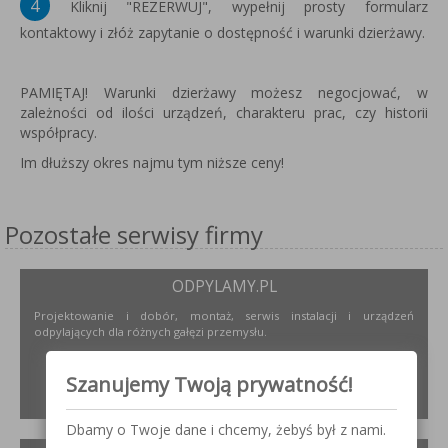
4
Kliknij "REZERWUJ", wypełnij prosty formularz
kontaktowy i złóż zapytanie o dostępność i warunki dzierżawy.
PAMIĘTAJ! Warunki dzierżawy możesz negocjować, w
zależności od ilości urządzeń, charakteru prac, czy historii
współpracy.
Im dłuższy okres najmu tym niższe ceny!
Pozostałe serwisy firmy
ODPYLAMY.PL
Projektowanie i dobór, montaż, serwis instalacji i urządzeń
odpylających dla różnych gałęzi przemysłu.
Szanujemy Twoją prywatność!
ZOBACZ
Dbamy o Twoje dane i chcemy, żebyś był z nami.