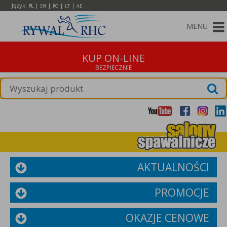
Język:
|
|
|
|
PL
EN
RO
LT
AE
MENU
KUP ON-LINE
AKTUALNOŚCI
PROMOCJE
OKAZJE CENOWE