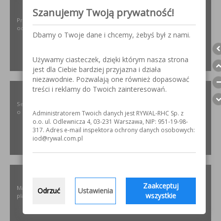
ODPYLAMY.PL
Szanujemy Twoją prywatność!
Projektowanie i dobór, montaż, serwis instalacji i urządzeń
odpylających dla różnych gałęzi przemysłu.
Dbamy o Twoje dane i chcemy, żebyś był z nami.
Używamy ciasteczek, dzięki którym nasza strona
ZOBACZ
jest dla Ciebie bardziej przyjazna i działa
niezawodnie. Pozwalają one również dopasować
treści i reklamy do Twoich zainteresowań.
SZLIFOWANIE.INFO
Serwis internetowy poświęcony obróbce stali nierdzewnej. Wszystko
o materiałach, urządzeniach i technologiach.
Administratorem Twoich danych jest RYWAL-RHC Sp. z
o.o. ul. Odlewnicza 4, 03-231 Warszawa, NIP: 951-19-98-
317. Adres e-mail inspektora ochrony danych osobowych:
iod@rywal.com.pl
ZOBACZ
ELKREM.COM.PL
Zaakceptuj
Materiały i urządzenia do napawania i regeneracji. Układy
Odrzuć
Ustawienia
wszystkie
plastyfikujące oraz obróbka CNC.