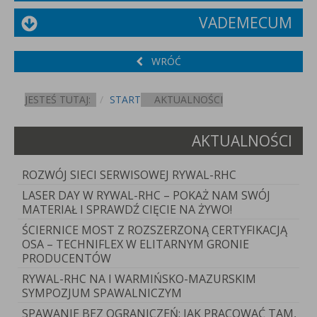
VADEMECUM
WRÓĆ
JESTEŚ TUTAJ:
START
AKTUALNOŚCI
AKTUALNOŚCI
ROZWÓJ SIECI SERWISOWEJ RYWAL-RHC
LASER DAY W RYWAL-RHC – POKAŻ NAM SWÓJ
MATERIAŁ I SPRAWDŹ CIĘCIE NA ŻYWO!
ŚCIERNICE MOST Z ROZSZERZONĄ CERTYFIKACJĄ
OSA – TECHNIFLEX W ELITARNYM GRONIE
PRODUCENTÓW
RYWAL-RHC NA I WARMIŃSKO-MAZURSKIM
SYMPOZJUM SPAWALNICZYM
SPAWANIE BEZ OGRANICZEŃ: JAK PRACOWAĆ TAM,