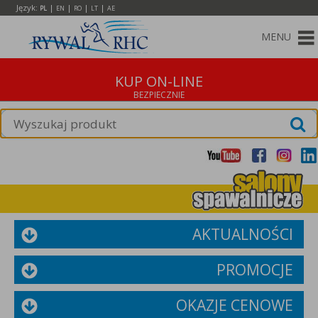
Język:
|
|
|
|
PL
EN
RO
LT
AE
MENU
KUP ON-LINE
AKTUALNOŚCI
PROMOCJE
OKAZJE CENOWE