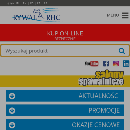
Język:
|
|
|
|
PL
EN
RO
LT
AE
MENU
KUP ON-LINE
AKTUALNOŚCI
PROMOCJE
OKAZJE CENOWE