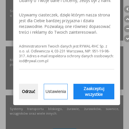
Dbamy o Twoje dane i chcemy, żebyś był z nami.
SZLIFOWANIE.INFO
Serwis internetowy poświęcony obróbce stali nierdzewnej. Wszystko
Używamy ciasteczek, dzięki którym nasza strona
o materiałach, urządzeniach i technologiach.
jest dla Ciebie bardziej przyjazna i działa
niezawodnie. Pozwalają one również dopasować
treści i reklamy do Twoich zainteresowań.
ZOBACZ
Administratorem Twoich danych jest RYWAL-RHC Sp. z
ELKREM.COM.PL
o.o. ul. Odlewnicza 4, 03-231 Warszawa, NIP: 951-19-98-
317. Adres e-mail inspektora ochrony danych osobowych:
Materiały i urządzenia do napawania i regeneracji. Układy
iod@rywal.com.pl
plastyfikujące oraz obróbka CNC.
ZOBACZ
Zaakceptuj
Odrzuć
Ustawienia
wszystkie
PODNOSZENIE.EU
Systemy transportu bliskiego, żurawie, żurawików, suwnice,
wciągników oraz wiele innych.