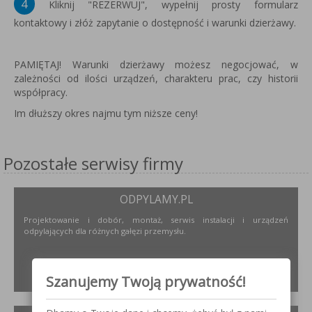
4
Kliknij "REZERWUJ", wypełnij prosty formularz
kontaktowy i złóż zapytanie o dostępność i warunki dzierżawy.
PAMIĘTAJ! Warunki dzierżawy możesz negocjować, w
zależności od ilości urządzeń, charakteru prac, czy historii
współpracy.
Im dłuższy okres najmu tym niższe ceny!
Pozostałe serwisy firmy
ODPYLAMY.PL
Projektowanie i dobór, montaż, serwis instalacji i urządzeń
odpylających dla różnych gałęzi przemysłu.
ZOBACZ
Szanujemy Twoją prywatność!