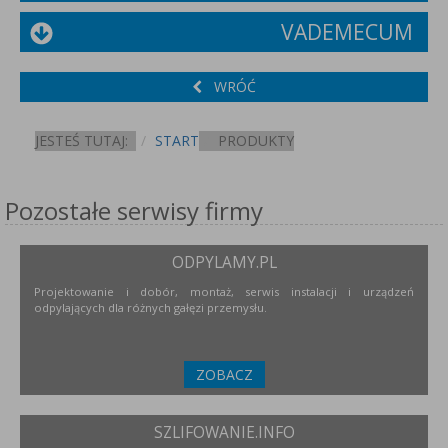
VADEMECUM
WRÓĆ
JESTEŚ TUTAJ:
START
PRODUKTY
Pozostałe serwisy firmy
ODPYLAMY.PL
Projektowanie i dobór, montaż, serwis instalacji i urządzeń
odpylających dla różnych gałęzi przemysłu.
ZOBACZ
SZLIFOWANIE.INFO