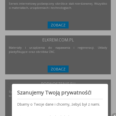
Serwis internetowy poświęcony obróbce stali nierdzewnej. Wszystko
o materiałach, urządzeniach i technologiach.
ZOBACZ
ELKREM.COM.PL
Materiały i urządzenia do napawania i regeneracji. Układy
plastyfikujące oraz obróbka CNC.
ZOBACZ
PODNOSZENIE.EU
Szanujemy Twoją prywatność!
Systemy transportu bliskiego, żurawie, żurawików, suwnice,
wciągników oraz wiele innych.
Dbamy o Twoje dane i chcemy, żebyś był z nami.
ZOBACZ