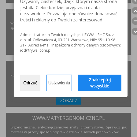
Używamy ciasteczek, dzięki którym nasza strona
jest dla Ciebie bardziej przyjazna i działa
niezawodnie. Pozwalają one również dopasować
XIRIS.PL
treści i reklamy do Twoich zainteresowań.
Wysoce wyspecjalizowane kamery spawalnicze do badania jakości
spoin spawalniczych
Administratorem Twoich danych jest RYWAL-RHC Sp. z
o.o. ul. Odlewnicza 4, 03-231 Warszawa, NIP: 951-19-98-
317. Adres e-mail inspektora ochrony danych osobowych:
ZOBACZ
iod@rywal.com.pl
INCOFLEX.PL
Polski producent materiałów ściernych dla przemysłu
Zaakceptuj
Odrzuć
Ustawienia
wszystkie
ZOBACZ
WWW.MATYERGONOMICZNE.PL
Ergonomiczne, antyzmęczeniowe maty przemysłowe. Sprawdź jak
możesz w prosty sposób poprawić zdrowie swoich pracowników.