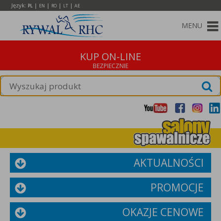
Język:
|
|
|
|
PL
EN
RO
LT
AE
MENU
KUP ON-LINE
AKTUALNOŚCI
PROMOCJE
OKAZJE CENOWE