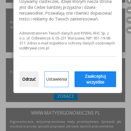
Używamy ciasteczek, dzięki którym nasza strona
jest dla Ciebie bardziej przyjazna i działa
niezawodnie. Pozwalają one również dopasować
XIRIS.PL
treści i reklamy do Twoich zainteresowań.
Wysoce wyspecjalizowane kamery spawalnicze do badania jakości
spoin spawalniczych
Administratorem Twoich danych jest RYWAL-RHC Sp. z
o.o. ul. Odlewnicza 4, 03-231 Warszawa, NIP: 951-19-98-
317. Adres e-mail inspektora ochrony danych osobowych:
ZOBACZ
iod@rywal.com.pl
INCOFLEX.PL
Polski producent materiałów ściernych dla przemysłu
Zaakceptuj
Odrzuć
Ustawienia
wszystkie
ZOBACZ
WWW.MATYERGONOMICZNE.PL
Ergonomiczne, antyzmęczeniowe maty przemysłowe. Sprawdź jak
możesz w prosty sposób poprawić zdrowie swoich pracowników.