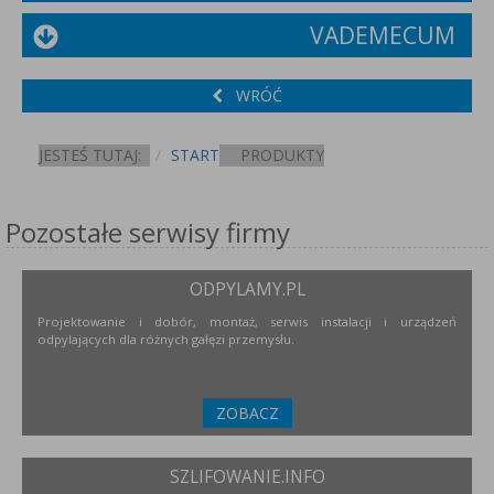
VADEMECUM
WRÓĆ
JESTEŚ TUTAJ:
START
PRODUKTY
Pozostałe serwisy firmy
ODPYLAMY.PL
Projektowanie i dobór, montaż, serwis instalacji i urządzeń
odpylających dla różnych gałęzi przemysłu.
ZOBACZ
SZLIFOWANIE.INFO