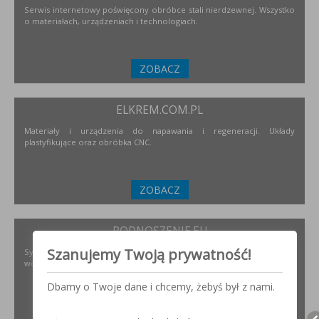
Serwis internetowy poświęcony obróbce stali nierdzewnej. Wszystko
o materiałach, urządzeniach i technologiach.
ZOBACZ
ELKREM.COM.PL
Materiały i urządzenia do napawania i regeneracji. Układy
plastyfikujące oraz obróbka CNC.
ZOBACZ
PODNOSZENIE.EU
Szanujemy Twoją prywatność!
Systemy transportu bliskiego, żurawie, żurawików, suwnice,
wciągników oraz wiele innych.
Dbamy o Twoje dane i chcemy, żebyś był z nami.
ZOBACZ