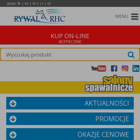
Język:
|
|
|
|
PL
EN
RO
LT
AE
MENU
KUP ON-LINE
AKTUALNOŚCI
PROMOCJE
OKAZJE CENOWE