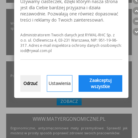
Używamy ciasteczek, dzięki którym nasza strona
jest dla Ciebie bardziej przyjazna i działa
niezawodnie. Pozwalają one również dopasować
XIRIS.PL
treści i reklamy do Twoich zainteresowań.
Wysoce wyspecjalizowane kamery spawalnicze do badania jakości
spoin spawalniczych
Administratorem Twoich danych jest RYWAL-RHC Sp. z
o.o. ul. Odlewnicza 4, 03-231 Warszawa, NIP: 951-19-98-
317. Adres e-mail inspektora ochrony danych osobowych:
ZOBACZ
iod@rywal.com.pl
INCOFLEX.PL
Polski producent materiałów ściernych dla przemysłu
Zaakceptuj
Odrzuć
Ustawienia
wszystkie
ZOBACZ
WWW.MATYERGONOMICZNE.PL
Ergonomiczne, antyzmęczeniowe maty przemysłowe. Sprawdź jak
możesz w prosty sposób poprawić zdrowie swoich pracowników.