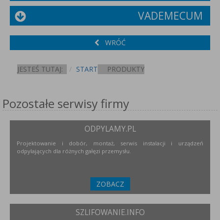
VADEMECUM
WRÓĆ
JESTEŚ TUTAJ:
START
PRODUKTY
Pozostałe serwisy firmy
ODPYLAMY.PL
Projektowanie i dobór, montaż, serwis instalacji i urządzeń
odpylających dla różnych gałęzi przemysłu.
ZOBACZ
SZLIFOWANIE.INFO