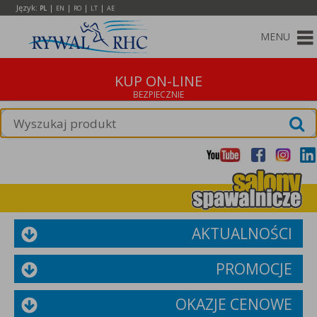
Język:
|
|
|
|
PL
EN
RO
LT
AE
MENU
KUP ON-LINE
AKTUALNOŚCI
PROMOCJE
OKAZJE CENOWE