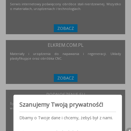
Serwis internetowy poświęcony obróbce stali nierdzewnej. Wszystko
o materiałach, urządzeniach i technologiach.
ZOBACZ
ELKREM.COM.PL
Materiały i urządzenia do napawania i regeneracji. Układy
plastyfikujące oraz obróbka CNC.
ZOBACZ
PODNOSZENIE.EU
Szanujemy Twoją prywatność!
Systemy transportu bliskiego, żurawie, żurawików, suwnice,
wciągników oraz wiele innych.
Dbamy o Twoje dane i chcemy, żebyś był z nami.
ZOBACZ