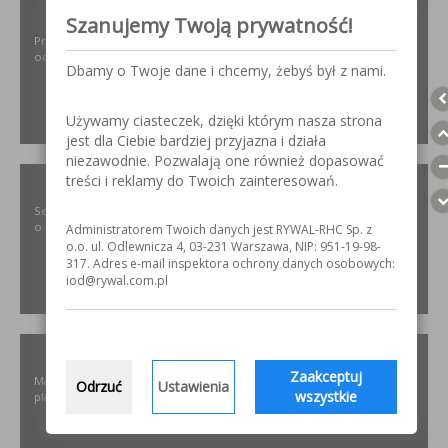
ODPYLAMY.PL
Szanujemy Twoją prywatność!
Projektowanie i dobór, montaż, serwis instalacji i urządzeń
odpylających dla różnych gałęzi przemysłu.
Dbamy o Twoje dane i chcemy, żebyś był z nami.
Używamy ciasteczek, dzięki którym nasza strona
ZOBACZ
jest dla Ciebie bardziej przyjazna i działa
niezawodnie. Pozwalają one również dopasować
treści i reklamy do Twoich zainteresowań.
SZLIFOWANIE.INFO
Serwis internetowy poświęcony obróbce stali nierdzewnej. Wszystko
o materiałach, urządzeniach i technologiach.
Administratorem Twoich danych jest RYWAL-RHC Sp. z
o.o. ul. Odlewnicza 4, 03-231 Warszawa, NIP: 951-19-98-
317. Adres e-mail inspektora ochrony danych osobowych:
iod@rywal.com.pl
ZOBACZ
ELKREM.COM.PL
Zaakceptuj
Materiały i urządzenia do napawania i regeneracji. Układy
Odrzuć
Ustawienia
wszystkie
plastyfikujące oraz obróbka CNC.