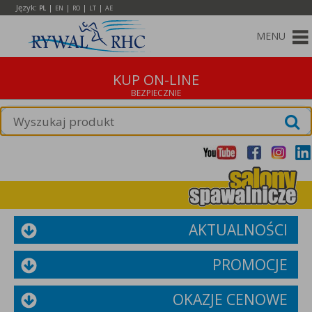
Język:
|
|
|
|
PL
EN
RO
LT
AE
MENU
KUP ON-LINE
AKTUALNOŚCI
PROMOCJE
OKAZJE CENOWE