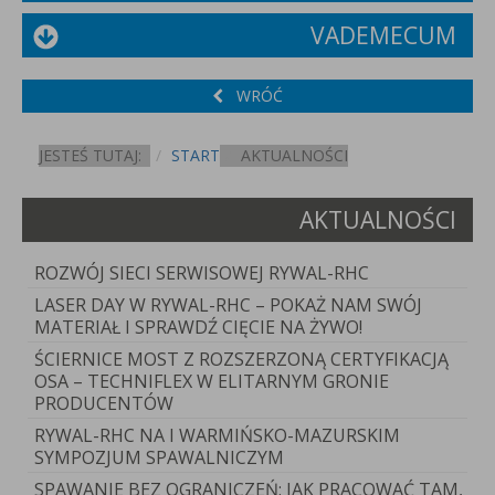
VADEMECUM
WRÓĆ
JESTEŚ TUTAJ:
START
AKTUALNOŚCI
AKTUALNOŚCI
ROZWÓJ SIECI SERWISOWEJ RYWAL-RHC
LASER DAY W RYWAL-RHC – POKAŻ NAM SWÓJ
MATERIAŁ I SPRAWDŹ CIĘCIE NA ŻYWO!
ŚCIERNICE MOST Z ROZSZERZONĄ CERTYFIKACJĄ
OSA – TECHNIFLEX W ELITARNYM GRONIE
PRODUCENTÓW
RYWAL-RHC NA I WARMIŃSKO-MAZURSKIM
SYMPOZJUM SPAWALNICZYM
SPAWANIE BEZ OGRANICZEŃ: JAK PRACOWAĆ TAM,