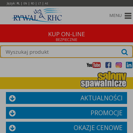
Język:
|
|
|
|
PL
EN
RO
LT
AE
MENU
KUP ON-LINE
AKTUALNOŚCI
PROMOCJE
OKAZJE CENOWE