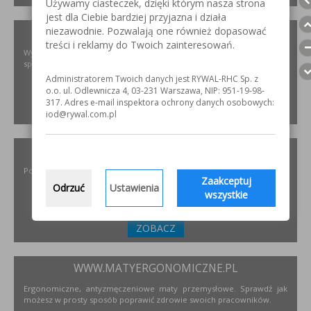
Używamy ciasteczek, dzięki którym nasza strona
jest dla Ciebie bardziej przyjazna i działa
niezawodnie. Pozwalają one również dopasować
XIRIS.PL
treści i reklamy do Twoich zainteresowań.
Wysoce wyspecjalizowane kamery spawalnicze do badania jakości
spoin spawalniczych
Administratorem Twoich danych jest RYWAL-RHC Sp. z
o.o. ul. Odlewnicza 4, 03-231 Warszawa, NIP: 951-19-98-
317. Adres e-mail inspektora ochrony danych osobowych:
ZOBACZ
iod@rywal.com.pl
INCOFLEX.PL
Polski producent materiałów ściernych dla przemysłu
Zaakceptuj
Odrzuć
Ustawienia
wszystkie
ZOBACZ
WWW.MATYERGONOMICZNE.PL
Ergonomiczne, antyzmęczeniowe maty przemysłowe. Sprawdź jak
możesz w prosty sposób poprawić zdrowie swoich pracowników.