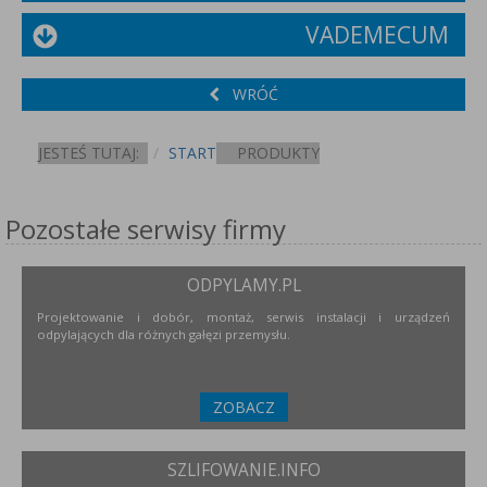
VADEMECUM
WRÓĆ
JESTEŚ TUTAJ:
START
PRODUKTY
Pozostałe serwisy firmy
ODPYLAMY.PL
Projektowanie i dobór, montaż, serwis instalacji i urządzeń
odpylających dla różnych gałęzi przemysłu.
ZOBACZ
SZLIFOWANIE.INFO