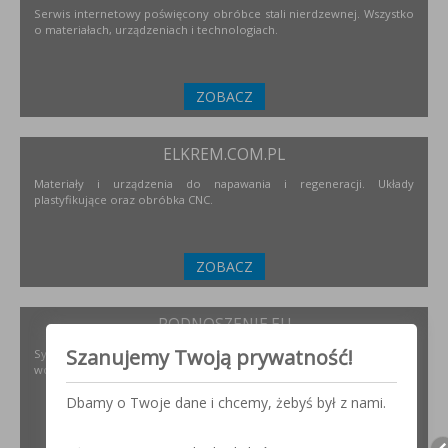
Serwis internetowy poświęcony obróbce stali nierdzewnej. Wszystko
o materiałach, urządzeniach i technologiach.
ZOBACZ
ELKREM.COM.PL
Materiały i urządzenia do napawania i regeneracji. Układy
plastyfikujące oraz obróbka CNC.
ZOBACZ
PODNOSZENIE.EU
Szanujemy Twoją prywatność!
Systemy transportu bliskiego, żurawie, żurawików, suwnice,
wciągników oraz wiele innych.
Dbamy o Twoje dane i chcemy, żebyś był z nami.
ZOBACZ